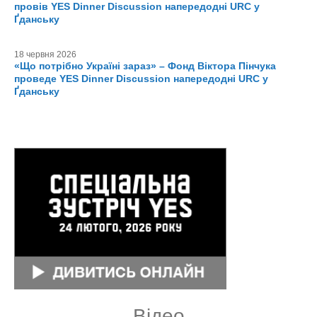
провів YES Dinner Discussion напередодні URC у
Ґданську
18 червня 2026
«Що потрібно Україні зараз» – Фонд Віктора Пінчука
проведе YES Dinner Discussion напередодні URC у
Ґданську
Відео