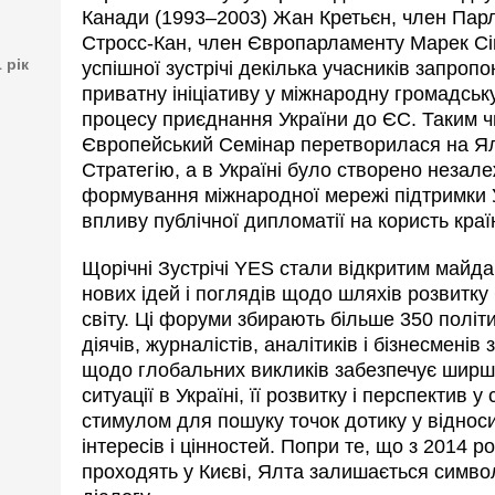
Канади (1993–2003) Жан Кретьєн, член Парл
Стросс-Кан, член Європарламенту Марек Сів
1 рік
успішної зустрічі декілька учасників запро
приватну ініціативу у міжнародну громадську
процесу приєднання України до ЄС. Таким 
Європейський Семінар перетворилася на Я
Стратегію, а в Україні було створено неза
формування міжнародної мережі підтримки У
впливу публічної дипломатії на користь краї
Щорічні Зустрічі YES стали відкритим майд
нових ідей і поглядів щодо шляхів розвитку 
світу. Ці форуми збирають більше 350 політ
діячів, журналістів, аналітиків і бізнесменів 
щодо глобальних викликів забезпечує ширш
ситуації в Україні, її розвитку і перспектив у
стимулом для пошуку точок дотику у відноси
інтересів і цінностей. Попри те, що з 2014 р
проходять у Києві, Ялта залишається симво