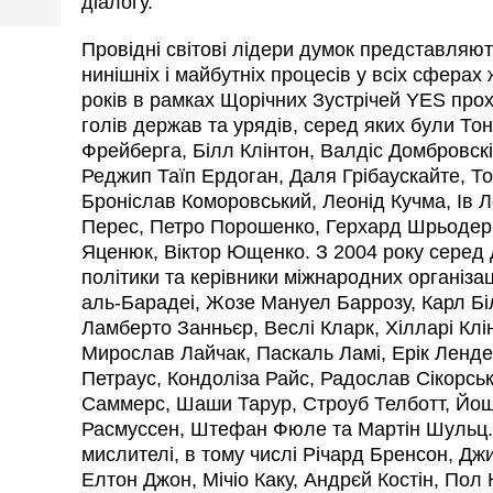
діалогу.
Провідні світові лідери думок представляют
нинішніх і майбутніх процесів у всіх сферах 
років в рамках Щорічних Зустрічей YES прохо
голів держав та урядів, серед яких були Тон
Фрейберга, Білл Клінтон, Валдіс Домбровскі
Реджип Таїп Ердоган, Даля Грібаускайте, То
Броніслав Коморовський, Леонід Кучма, Ів 
Перес, Петро Порошенко, Герхард Шрьодер
Яценюк, Віктор Ющенко. З 2004 року серед 
політики та керівники міжнародних організа
аль-Барадеі, Жозе Мануел Баррозу, Карл Б
Ламберто Занньєр, Веслі Кларк, Хілларі Клін
Мирослав Лайчак, Паскаль Ламі, Ерік Ленде
Петраус, Кондоліза Райс, Радослав Сікорськ
Саммерс, Шаши Тарур, Строуб Телботт, Йош
Расмуссен, Штефан Фюле та Мартін Шульц. 
мислителі, в тому числі Річард Бренсон, Джи
Елтон Джон, Мічіо Каку, Андрєй Костін, Пол 