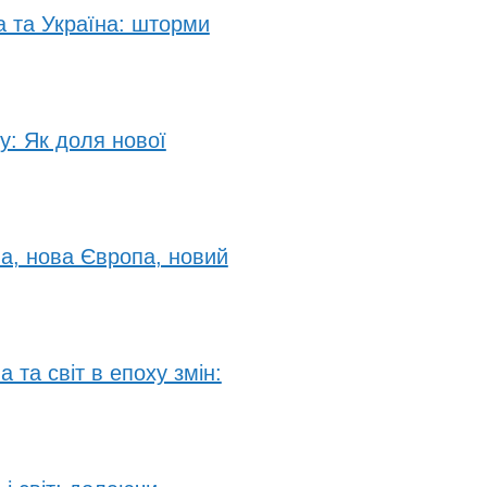
а та Україна: шторми
у: Як доля нової
на, нова Європа, новий
 та світ в епоху змін: