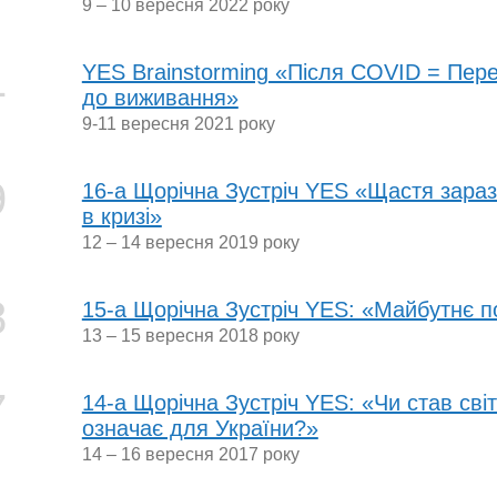
9 – 10 вересня 2022 року
1
YES Brainstorming «Після COVID = Пер
до виживання»
9-11 вересня 2021 року
9
16-а Щорічна Зустріч YES «Щастя зараз.
в кризі»
12 – 14 вересня 2019 року
8
15-а Щорічна Зустріч YES: «Майбутнє п
13 – 15 вересня 2018 року
7
14-а Щорічна Зустріч YES: «Чи став сві
означає для України?»
14 – 16 вересня 2017 року