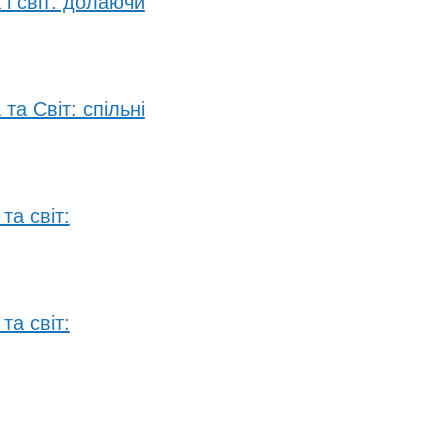
 і світ: долаючи
та Світ: спільні
та світ:
та світ: