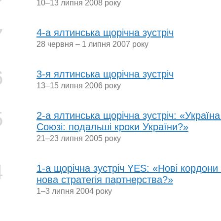
10–13 липня 2008 року
7
4-а ялтинська щорічна зустріч
28 червня – 1 липня 2007 року
6
3-я ялтинська щорічна зустріч
13–15 липня 2006 року
5
2-а ялтинська щорічна зустріч: «Україн
Союзі: подальші кроки України?»
21–23 липня 2005 року
4
1-а щорічна зустріч YES: «Нові кордон
нова стратегія партнерства?»
1–3 липня 2004 року