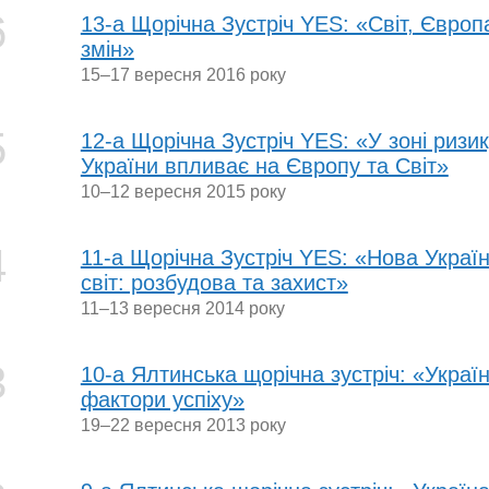
6
13-а Щорічна Зустріч YES: «Світ, Європ
змін»
15–17 вересня 2016 року
5
12-а Щорічна Зустріч YES: «У зоні ризик
України впливає на Європу та Світ»
10–12 вересня 2015 року
4
11-а Щорічна Зустріч YES: «Нова Украї
світ: розбудова та захист»
11–13 вересня 2014 року
3
10-а Ялтинська щорічна зустріч: «Україна
фактори успіху»
19–22 вересня 2013 року