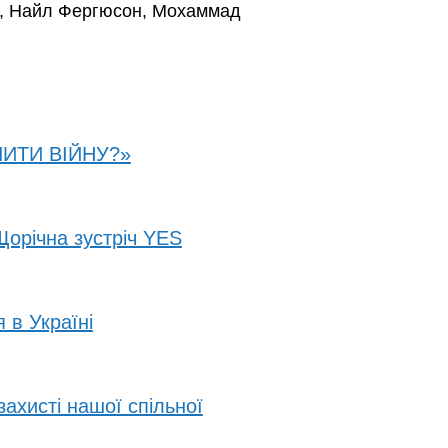
ні, Найл Фергюсон, Мохаммад
РШИТИ ВІЙНУ?»
річна зустріч YES
в Україні
захисті нашої спільної