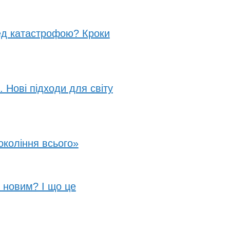
ед катастрофою? Кроки
 Нові підходи для світу
окоління всього»
т новим? І що це