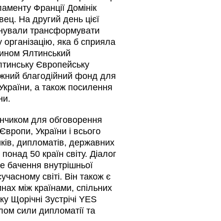
аменту Франції Домінік
ец. На другий день цієї
понували трансформувати
 організацію, яка б сприяла
чином Ялтинський
лтинську Європейську
лежний благодійний фонд для
країни, а також посилення
ни.
анчиком для обговорення
Європи, України і всього
иків, дипломатів, державних
з понад 50 країн світу. Діалог
е бачення внутрішньої
 сучасному світі. Він також є
нах між країнами, спільних
оку Щорічні Зустрічі YES
лом сили дипломатії та