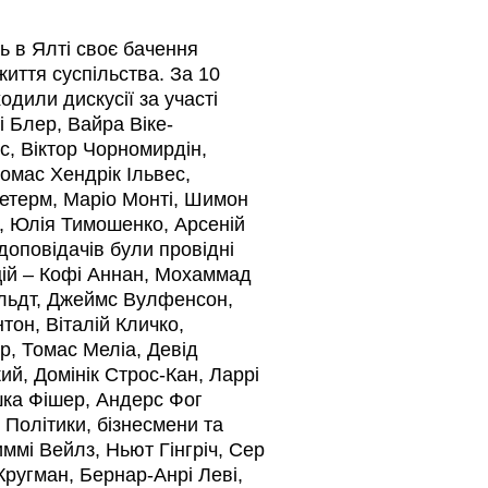
ь в Ялті своє бачення
життя суспільства. За 10
дили дискусії за участі
і Блер, Вайра Віке-
с, Віктор Чорномирдін,
омас Хендрік Ільвес,
Летерм, Маріо Монті, Шимон
, Юлія Тимошенко, Арсеній
доповідачів були провідні
цій – Кофі Аннан, Мохаммад
ільдт, Джеймс Вулфенсон,
тон, Віталій Кличко,
р, Томас Меліа, Девід
ий, Домінік Строс-Кан, Ларрі
ка Фішер, Андерс Фог
Політики, бізнесмени та
ммі Вейлз, Ньют Гінгріч, Сер
Кругман, Бернар-Анрі Леві,