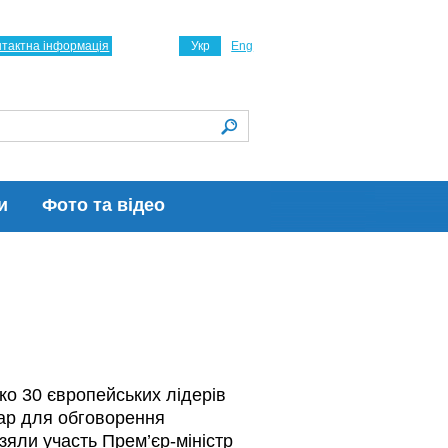
нтактна інформація
Укр
Eng
и
Фото та відео
ько 30 європейських лідерів
ар для обговорення
зяли участь Прем’єр-міністр