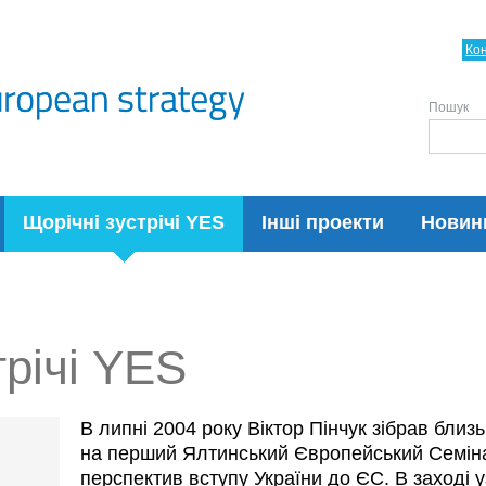
Ко
Пошук
Щорічні зустрічі YES
Інші проекти
Новин
трічі YES
В липні 2004 року Віктор Пінчук зібрав близ
на перший Ялтинський Європейський Семін
перспектив вступу України до ЄС. В заході у