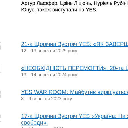
Артур Лаффер, Цзінь Ліцюнь, Нуріель Рубі
Юнус, також виступали на YES.
5
21-а Щорічна Зустріч YES: «ЯК ЗАВЕ
12 – 13 вересня 2025 року
4
«НЕОБХІДНІСТЬ ПЕРЕМОГТИ». 20-та Що
13 – 14 вересня 2024 року
3
YES WAR ROOM: Майбутнє вирішується 
8 – 9 вересня 2023 року
2
17-а Щорічна Зустріч YES «Україна: На 
свободи».