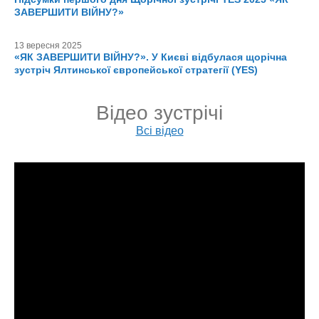
ЗАВЕРШИТИ ВІЙНУ?»
13 вересня 2025
«ЯК ЗАВЕРШИТИ ВІЙНУ?». У Києві відбулася щорічна
зустріч Ялтинської європейської стратегії (YES)
Відео зустрічі
Всі відео