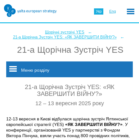
Укр
Eng
←
Щорічні зустрічі YES
←
21-а Щорічна Зустріч YES: «ЯК ЗАВЕРШИТИ ВІЙНУ?»
21-а Щорічна Зустріч YES
Меню розділу
21-а Щорічна Зустріч YES: «ЯК
ЗАВЕРШИТИ ВІЙНУ?»
12 – 13 вересня 2025 року
12-13 вересня в Києві відбулася щорічна зустріч Ялтинської
європейської стратегії (YES)
«ЯК ЗАВЕРШИТИ ВІЙНУ?»
. У
конференції, організованій YES у партнерстві з Фондом
Віктора Пінчука, взяли участь понад 800 провідних політиків,