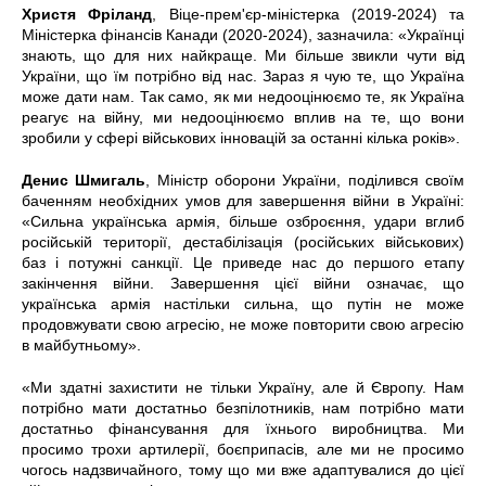
Христя Фріланд
, Віце-прем'єр-міністерка (2019-2024) та
Міністерка фінансів Канади (2020-2024), зазначила: «Українці
знають, що для них найкраще. Ми більше звикли чути від
України, що їм потрібно від нас. Зараз я чую те, що Україна
може дати нам. Так само, як ми недооцінюємо те, як Україна
реагує на війну, ми недооцінюємо вплив на те, що вони
зробили у сфері військових інновацій за останні кілька років».
Денис Шмигаль
, Міністр оборони України, поділився своїм
баченням необхідних умов для завершення війни в Україні:
«Сильна українська армія, більше озброєння, удари вглиб
російській території, дестабілізація (російських військових)
баз і потужні санкції. Це приведе нас до першого етапу
закінчення війни. Завершення цієї війни означає, що
українська армія настільки сильна, що путін не може
продовжувати свою агресію, не може повторити свою агресію
в майбутньому».
«Ми здатні захистити не тільки Україну, але й Європу. Нам
потрібно мати достатньо безпілотників, нам потрібно мати
достатньо фінансування для їхнього виробництва. Ми
просимо трохи артилерії, боєприпасів, але ми не просимо
чогось надзвичайного, тому що ми вже адаптувалися до цієї