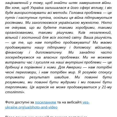
зацікавлений у тому, щоб знайти шлях завершення війни.
Він хоче, щоб Україна залишалася в його сфері впливу, і він
буде використовувати всі методи. Головна проблема — це
путін і наступник путіна, оскільки ця війна підтримується
росіянами. Ми захоплюємося українською мужністю. Ніхто
не очікував, що ви будете такими хоробрими, такими
організованими, такими рішучими. Київ незалежний,
вільний і гостинний для всіх гостей світу. Ваша рішучість
— це те, що нам потрібно продовжувати! Ми маємо
продовжувати нашу підтримку і допомогу: військову,
фінансову і дипломатичну. Ми занадто часто
зосереджуємося на власних проблемах. Ми не можемо
витрачати час і зусилля на наші внутрішні проблеми — це
дрібниці в порівнянні з ними. Для Америки — нам потрібні
чесні переговори, і нам потрібен мир. Я розумію спокусу
отримати результат швидше. Ми повинні бути
розумними, ми повинні бути мудрими і ми повинні бути
терплячими. Ця агресія не може продовжуватися у 21-му
столітті».
Фото доступні за
посиланням
та на вебсайті
yes-
ukraine.org/ua/photo-and-video