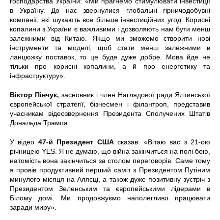
господарства України: «Ми прагнемо стимулювати інвестиції
в Україну. До нас звернулися глобальні гірничодобувні
компанії, які шукають все більше інвестиційних угод. Корисні
копалини з України є важливими і дозволяють нам бути менш
залежними від Китаю. Якщо ми зможемо створити нові
інструменти та моделі, щоб стати менш залежними в
ланцюжку поставок, то це буде дуже добре. Мова йде не
тільки про корисні копалини, а й про енергетику та
інфраструктуру».
Віктор Пінчук,
засновник і член Наглядової ради Ялтинської
європейської стратегії, бізнесмен і філантроп, представив
учасникам відеозвернення Президента Сполучених Штатів
Дональда Трампа.
У відео
47-й Президент США
сказав: «Вітаю вас з 21-ою
річницею YES. Я не думаю, що війна закінчиться на полі бою,
натомість вона закінчиться за столом переговорів. Саме тому
я провів продуктивний перший саміт з Президентом Путіним
минулого місяця на Алясці, а також дуже позитивну зустріч з
Президентом Зеленським та європейськими лідерами в
Білому домі. Ми продовжуємо наполегливо працювати
заради миру».