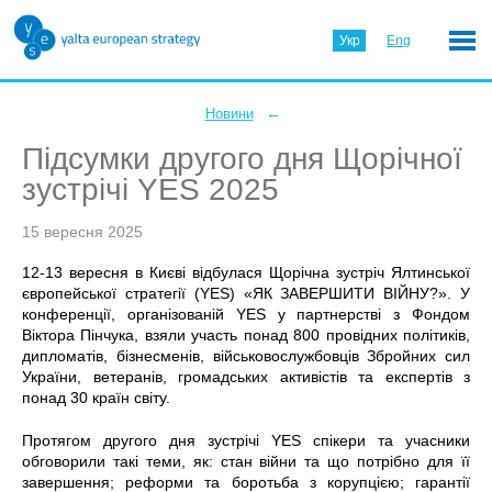
Укр
Eng
←
Новини
Підсумки другого дня Щорічної
зустрічі YES 2025
15 вересня 2025
12-13 вересня в Києві відбулася Щорічна зустріч Ялтинської
європейської стратегії (YES) «ЯК ЗАВЕРШИТИ ВІЙНУ?». У
конференції, організованій YES у партнерстві з Фондом
Віктора Пінчука, взяли участь понад 800 провідних політиків,
дипломатів, бізнесменів, військовослужбовців Збройних сил
України, ветеранів, громадських активістів та експертів з
понад 30 країн світу.
Протягом другого дня зустрічі YES спікери та учасники
обговорили такі теми, як: стан війни та що потрібно для її
завершення; реформи та боротьба з корупцією; гарантії