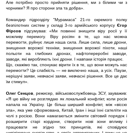
Але потрібно просто прийняти рішення, ми з білими чи з
чорними? Я про сторони зла та добра».
Командир підрозділу "Мурамаса" 21-го окремого полку
безпілотних систем у складі 3-го армійського корпусу
Єгор
Фірсов
підсумував: «Ми повинні знищити віру росії у її
можливу перемогу. Віру росіян в те, що нас можна
перемогти, руйнує лише наша сила. Лише сила, лише дрони,
знищення ворожої техніки, знищення ворожої піхоти, наші
польоти на глибоких дронах, нафтопереробні заводи,
заводи, які виробляють їхні дрони. І навпаки історія працює.
Що, скажімо так, спонукає вірити їх в те, що вони можуть нас
перемогти? Це слабкість — не виключно наша, а усіх. Паузи,
нерішучі заяви, невчасні заяви, невчасні рішення. Все це дає
їм стимул».
Олег Сенцов
, режисер, військовослужбовець ЗСУ, зауважив:
«Я цю війну не розглядаю як локальний конфлікт, коли росія
напала на Україну. Це більш ширший конфлікт, між «віссю
зла», яка уже сформована, Китай, Іран і інші їхні сателіти на
чолі з росією. Вони намагаються змінити світовий порядок і
розширити старі кордони, створити нові зони впливу і
працювати не згідно тих принципів, які сповідуює
цивілізоване суспільство, а своїх авторитарних. І тому це не