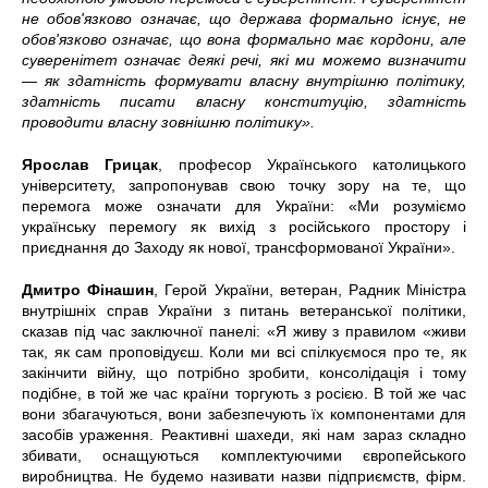
не обов'язково означає, що держава формально існує, не
обов'язково означає, що вона формально має кордони, але
суверенітет означає деякі речі, які ми можемо визначити
— як здатність формувати власну внутрішню політику,
здатність писати власну конституцію, здатність
проводити власну зовнішню політику».
Ярослав Грицак
, професор Українського католицького
університету, запропонував свою точку зору на те, що
перемога може означати для України: «Ми розуміємо
українську перемогу як вихід з російського простору і
приєднання до Заходу як нової, трансформованої України».
Дмитро Фінашин
, Герой України, ветеран, Радник Міністра
внутрішніх справ України з питань ветеранської політики,
сказав під час заключної панелі: «Я живу з правилом «живи
так, як сам проповідуєш. Коли ми всі спілкуємося про те, як
закінчити війну, що потрібно зробити, консолідація і тому
подібне, в той же час країни торгують з росією. В той же час
вони збагачуються, вони забезпечують їх компонентами для
засобів ураження. Реактивні шахеди, які нам зараз складно
збивати, оснащуються комплектуючими європейського
виробництва. Не будемо називати назви підприємств, фірм.