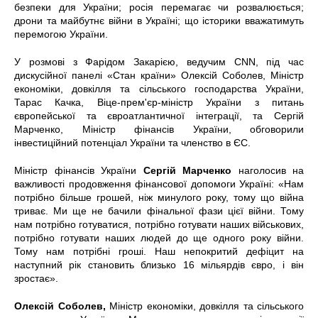
безпеки для України; росія перемагає чи розвалюється;
дрони та майбутнє війни в Україні; що історики вважатимуть
перемогою України.
У розмові з Фарідом Закарією, ведучим CNN, під час
дискусійної панелі «Стан країни» Олексій Соболев, Міністр
економіки, довкілля та сільського господарства України,
Тарас Качка, Віце-прем'єр-міністр України з питань
європейської та євроатлантичної інтеграції, та Сергій
Марченко, Міністр фінансів України, обговорили
інвестиційний потенціал України та членство в ЄС.
Міністр фінансів України
Сергій Марченко
наголосив на
важливості продовження фінансової допомоги Україні: «Нам
потрібно більше грошей, ніж минулого року, тому що війна
триває. Ми ще не бачили фінальної фази цієї війни. Тому
нам потрібно готуватися, потрібно готувати наших військових,
потрібно готувати наших людей до ще одного року війни.
Тому нам потрібні гроші. Наш непокритий дефіцит на
наступний рік становить близько 16 мільярдів євро, і він
зростає».
Олексій Соболев,
Міністр економіки, довкілля та сільського