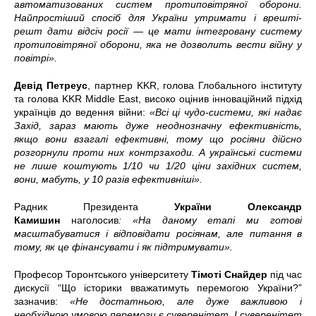
автоматизованих систем протиповітряної оборони.
Найпростіший спосіб для України утримати і врешті-
решт дати відсіч росії — це мати інтегровану систему
протиповітряної оборони, яка не дозволить вести війну у
повітрі».
Девід Петреус
, партнер KKR, голова Глобального інституту
та голова KKR Middle East, високо оцінив інноваційний підхід
українців до ведення війни:
«Всі ці чудо-системи, які надає
Захід, зараз мають дуже неоднозначну ефективність,
якщо вони взагалі ефективні, тому що росіяни дійсно
розгорнули проти них контрзаходи. А українські системи
не лише коштують 1/10 чи 1/20 ціни західних систем,
вони, мабуть, у 10 разів ефективніші».
Радник Президента
України Олександр
Камишин
наголосив
: «На даному етапі ми готові
масштабуватися і відповідати росіянам, але питання в
тому, як це фінансувати і як підтримувати».
Професор Торонтського університету
Тімоті Снайдер
під час
дискусії “Що історики вважатимуть перемогою України?”
зазначив:
«Не достатньою, але дуже важливою і
необхідною умовою перемоги є суверенітет. І суверенітет