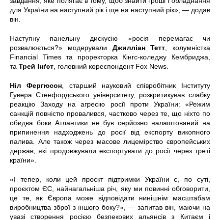
завдання, яке полягає в тому, щоб знайти гроші і обладнання
для України на наступний рік і ще на наступний рік», — додав
він.
Наступну панельну дискусію «росія перемагає чи
розвалюється?» модерували
Джилліан Тетт
, колумністка
Financial Times та проректорка Кінгс-коледжу Кембриджа,
та
Трей Інґст
, головний кореспондент Fox News.
Ніл Фергюсон
, старший науковий співробітник Інституту
Гувера Стенфордського університету, розкритикував слабку
реакцію Заходу на агресію росії проти України: «Режим
санкцій повністю провалився, частково через те, що ніхто по
обидва боки Атлантики не був серйозно налаштований на
припинення надходжень до росії від експорту викопного
палива. Але також через масове лицемірство європейських
держав, які продовжували експортувати до росії через треті
країни».
«І тепер, коли цей проєкт підтримки України є, по суті,
проєктом ЄС, найнагальніша річ, яку ми повинні обговорити,
це те, як Європа може відповідати нинішнім масштабам
виробництва зброї з іншого боку?», — запитав він, маючи на
увазі створення росією безпекових альянсів з Китаєм і