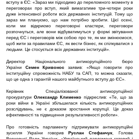
вступу в ЄС: «Зараз ми підходимо до переломного моменту в
переговорах про вступ, який вимагатиме три-чотири роки
дуже інтенсивної роботи всіх державних інституцій. Тому що
зараз ми плануємо, що нам потрібно зробити. Цієї осені,
коли ми відкриємо переговорні кластери, переговори
розпочнуться, але вони відбуватимуться у формі звітування
перед ЄС і переговорів між собою про те, як ми змінюємося,
щоб жити за правилами ЄС, як вести бізнес, як спілкуватися з
людьми. Це стосується всіх державних інституцій».
Директор Національного антикорупційного бюро
України
Семен Кривонос
заявив: «Якщо говорити про
інституційну спроможність НАБУ та САП, то можна сказати,
що це одна з гарантій нашого майбутнього вступу до ЄС».
Керівник Спеціалізованої антикорупційної
прокуратури
Олександр Клименко
підкреслив: «Те, що за
роки війни в Україні збільшилася кількість антикорупційних
розслідувань, не є доказом зростання корупції. Це доказ
ефективності та підвищення результативності роботи».
Про готовність парламенту підтримувати антикорупційні
зусилля України говорив
Руслан Стефанчук
, Голова
Верховної Ради України: «Український парламент готовий і