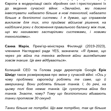
Європи в модернізації своїх збройних сил і пристосуванні їх
до ведення сучасної війни:
«Звичайно, ми повинні
інвестувати набагато більше в нові технології, набагато
більше в безпілотні системи. І я думаю, що справжнім
викликом для тих, хто приймає військові рішення, на
найближчі роки є досягнення правильного балансу між тим,
що ми називаємо застарілими системами, і новими
технологіями».
Санна Марін
,
Прем'єр-міністерка Фінляндії (2019-2023),
членкиня Наглядової ради YES, зазначила:
«Я думаю, що
через рік війна та техніка ведення війни виглядатиме
зовсім інакше. Це вже відбувається».
Колишній CEO та Голова ради директорів Google
Ерік
Шмідт
також розмірковував про зміни у сучасній війні: «
Ось у
чому проблема: європейці роблять те саме, що й
американці. Вони роблять більше танків. І, до речі, на
цьому полі бою немає танків. Це сухопутна війна без
танків. Знаєте, чому? Тому що безпілотники вбивають
танки протягом 30 секунд.
Танки більше не потрібні. Що вам потрібно, так це більше