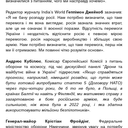
визначилися з питанням, чого ми насправді хочемо».
Редактор журналу India’s World
Геппімон Джейкоб
зазначив:
«Я не бачу розпаду росії. Нам потрібно визначити, що таке
перемога і як вона виглядає. росія зазнала значних втрат,
але це не означає її воєнної поразки. Відсутність перемоги
України і нездатність відтіснити росію є певною мірою
перемогою. росія нарощує виробництво і збільшує свою
армію. Нам потрібно визначити, що таке перемога, перш ніж
ми її отримаємо. Ми повинні чітко розуміти основи».
Андрюс Кубілюс
, Комісар Європейської Комісії з питань
оборони та космосу, під час дискусійної панелі “Дрони та
майбутнє війни в Україні” підкреслив:
«Якщо справдяться
прогнози, наприклад, німецької розвідки, що путін може
бути готовий випробувати статтю 5 (Договору НАТО)
через три-чотири роки, де б то не було, в Польщі, в
країнах Балтії чи навіть у Фінляндії, ми матимемо справу з
загартованою в боях російською армією, яка буде
сильнішою, ніж вона була в 2022 році, і яка здатна
використовувати мільйони безпілотників».
Генерал-майор Крістіан Фройдінг
,
Федеральне
міністерство оборони Німеччини, звернув увагу на потребу