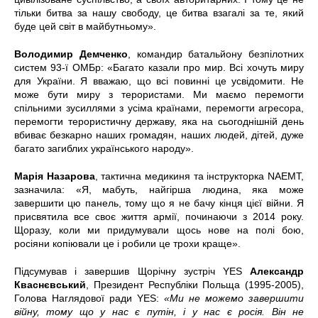
тільки битва за нашу свободу, це битва взагалі за те, який
буде цей світ в майбутньому».
Володимир Демченко
, командир батальйону безпілотних
систем 93-ї ОМБр: «Багато казали про мир. Всі хочуть миру
для України. Я вважаю, що всі повинні це усвідомити. Не
може бути миру з терористами. Ми маємо перемогти
спільними зусиллями з усіма країнами, перемогти агресора,
перемогти терористичну державу, яка на сьогоднішній день
вбиває безкарно наших громадян, наших людей, дітей, дуже
багато загиблих українського народу».
Марія Назарова
, тактична медикиня та інструкторка NAEMT,
зазначила: «Я, мабуть, найгірша людина, яка може
завершити цю панель, тому що я не бачу кінця цієї війни. Я
присвятила все своє життя армії, починаючи з 2014 року.
Щоразу, коли ми придумували щось нове на полі бою,
росіяни копіювали це і робили це трохи краще».
Підсумував і завершив Щорічну зустріч YES
Александр
Кваснєвський
, Президент Республіки Польща (1995-2005),
Голова Наглядової ради YES:
«Ми не можемо завершити
війну, тому що у нас є путін, і у нас є росія. Він не