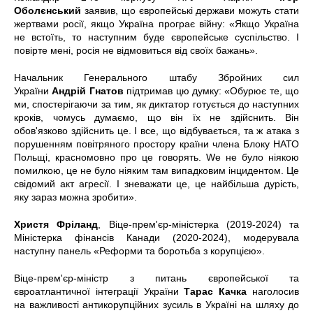
Оболєнський
заявив, що європейські держави можуть стати
жертвами росії, якщо Україна програє війну: «Якщо Україна
не встоїть, то наступним буде європейське суспільство. І
повірте мені, росія не відмовиться від своїх бажань».
Начальник Генерального штабу Збройних сил
України
Андрій Гнатов
підтримав цю думку: «Обурює те, що
ми, спостерігаючи за тим, як диктатор готується до наступних
кроків, чомусь думаємо, що він їх не здійснить. Він
обов'язково здійснить це. І все, що відбувається, та ж атака з
порушенням повітряного простору країни члена Блоку НАТО
Польщі, красномовно про це говорять. Wе не було ніякою
помилкою, це не було ніяким там випадковим інцидентом. Це
свідомий акт агресії. І зневажати це, це найбільша дурість,
яку зараз можна зробити».
Христя Фріланд
, Віце-прем'єр-міністерка (2019-2024) та
Міністерка фінансів Канади (2020-2024), модерувала
наступну панель «Реформи та боротьба з корупцією».
Віце-прем'єр-міністр з питань європейської та
євроатлантичної інтеграції України
Тарас Качка
наголосив
на важливості антикорупційних зусиль в Україні на шляху до