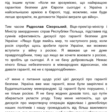
під іншим кутом: «Коли ми зрозуміємо, що найкращою
гарантією безпеки для Європи сьогодні є Україна з
найсильнішою армією в Європі, тоді, можливо, нам буде
легше зрозуміти, як допомогти Україні виграти цю війну».
Тим часом
Радослав Сікорський
, Віце-прем'єр-міністр і
Міністр закордонних справ Республіки Польща, підставив під
сумнів ефективність дискусії про гарантії безпеки для
України: «Якщо буде якийсь мир, то наступного разу, коли
росія спробує щось зробити проти України, ми можемо
вступити у війну з росією. Я вважаю це не дуже
правдоподібним, тому що якщо ви хочете воювати з росією,
то зробіть це сьогодні. А я не бачу добровольців. Немає
нічого більш небезпечного в міжнародних відносинах, ніж
давати гарантії, які не є правдоподібними».
«У мене є питання щодо усієї цієї дискусії про гарантії
безпеки. Україна вже має гарантії, вони були закріплені в
Будапештському меморандумі. Ці гарантії було порушено, і
не тільки росією. Я не бачу жодних доказів того, що путін
збирається укласти угоду. Тому мене непокоїть, що ця
дискусія про миротворчу операцію відволікає і демобілізує
наших політиків і нашу громадськість від більш важливого