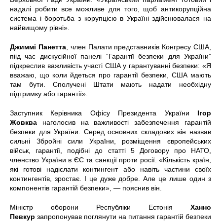
надалі робити все можливе для того, щоб антикорупційна
система і боротьба з корупцією в Україні здійснювалася на
найвищому рівні».
Джиммі Панетта
, член Палати представників Конгресу США,
піід час дискусійної панелі “Гарантії безпеки для України”
підкреслив важливість участі США у гарантуванні безпеки: «Я
вважаю, що коли йдеться про гарантії безпеки, США мають
там бути. Сполучені Штати мають надати необхідну
підтримку або гарантії».
Заступник Керівника Офісу Президента України
Ігор
Жовква
наголосив на важливості забезпечення гарантій
безпеки для України. Серед основних складових він назвав
сильні Збройні сили України, розміщення європейських
військ, гарантії, подібні до статті 5 Договору про НАТО,
членство України в ЄС та санкції проти росії. «Кількість країн,
які готові надіслати контингент або навіть частини своїх
контингентів, зростає. І це дуже добре. Але це лише один з
компонентів гарантій безпеки», — пояснив він.
Міністр оборони Республіки Естонія
Ханно
Певкур
запропонував поглянути на питання гарантій безпеки