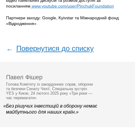
Відео панельних дискусій та розмов доступні за
посиланням
www.youtube.com/user/PinchukFoundation
Партнери заходу: Google, Kyivstar та Міжнародний фонд
«Відродження»
←
Повернутися до списку
Павел Фішер
Голова Комітету із закордонних справ, оборони
та безпеки Сенату Чехії, Спеціальна зустріч
YES у Києві, 24 лютого 2025 року «Три роки —
час перемагати»
«Без рішучих інвестицій в оборону немає
майбутнього для наших країн.»