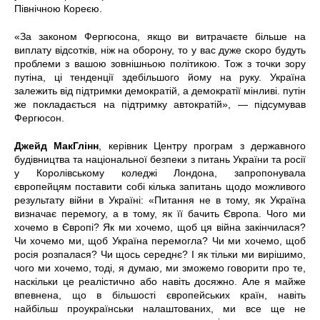
Північною Кореєю.
«За законом Фергюсона, якщо ви витрачаєте більше на
виплату відсотків, ніж на оборону, то у вас дуже скоро будуть
проблеми з вашою зовнішньою політикою. Тож з точки зору
путіна, ці тенденції здебільшого йому на руку. Україна
залежить від підтримки демократій, а демократії мінливі. путін
же покладається на підтримку автократій», — підсумував
Фергюсон.
Джейд МакГлінн
, керівник Центру програм з державного
будівництва та національної безпеки з питань України та росії
у Королівському коледжі Лондона, запропонувала
європейцям поставити собі кілька запитань щодо можливого
результату війни в Україні: «Питання не в тому, як Україна
визначає перемогу, а в тому, як її бачить Європа. Чого ми
хочемо в Європі? Як ми хочемо, щоб ця війна закінчилася?
Чи хочемо ми, щоб Україна перемогла? Чи ми хочемо, щоб
росія розпалася? Чи щось середнє? І як тільки ми вирішимо,
чого ми хочемо, тоді, я думаю, ми зможемо говорити про те,
наскільки це реалістично або навіть досяжно. Але я майже
впевнена, що в більшості європейських країн, навіть
найбільш проукраїнськи налаштованих, ми все ще не