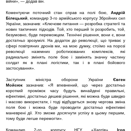
війни», — додав він.
Коментуючи поточний стан справ на полі бою,
Андрій
Білецький
, командир 3-го армійського корпусу Збройних сил
України, зазначив: «Ключове питання — розробка стратегії та
нових тактичних підходів. Той, хто перший їх розробить, той,
безумовно, буде переможцем. Технічні рішення, вони є, вони
достатньо зрозумілі. На додаток до революції, що триває у
сфері повітряних дронів ми, на мою думку, стоїмо на порозі
революції наземних роботизованих комплексів, які
радикально змінять поле бою і замінять значну частину
солдат як в плані логістики, так і в плані бойового
застосування».
Заступник міністра оборони України
Євген
Мойсюк
зазначив: «Я впевнений, що через достатньо
короткий проміжок часу будуть винайдені правильні,
ефективні, достатньо дешеві рішення, які можна буде швидко
і масово використати, і тоді відбудеться знову чергова зміна
поля бою і можна буде проводити достатньо ефективні
маневрені дії. Хто зможе досягнути успіху в цьому першим,
тому буде легше перемогти».
Командир 2-го корпусу НГУ «Хартія»
Ігор