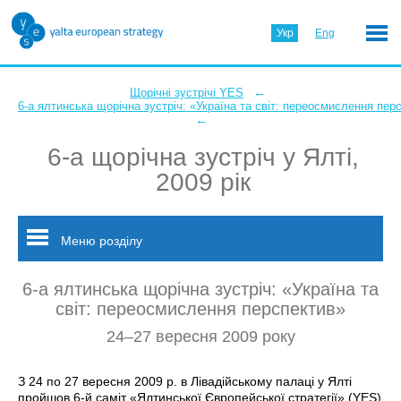
Укр
Eng
←
Щорічні зустрічі YES
6-а ялтинська щорічна зустріч: «Україна та світ: переосмислення пер
←
6-а щорічна зустріч у Ялті,
2009 рік
Меню розділу
6-а ялтинська щорічна зустріч: «Україна та
світ: переосмислення перспектив»
24–27 вересня 2009 року
З 24 по 27 вересня 2009 р. в Лівадійському палаці у Ялті
пройшов 6-й саміт «Ялтинської Європейської стратегії» (YES)