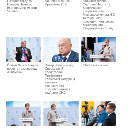
Пазарбазіоглу та
засновник та член
колишній голова
Григорій Немиря,
Правління YES
УкрТрансНафти та
Віце-прем’єр-міністр
Координатор
України
Енергетичного
Меморандуму між ЄС
та Україною;
президент Київського
Міжнародного
Енергетичного Клубу
Йошка Фішер, Радник
Віктор Черномирдін,
Юлія Тимошенко
проекту газопроводу
Спеціальний
«Набукко»
представник
Президента
Російської Федерації
з питань
економічного
співробітництва з
країнами СНД