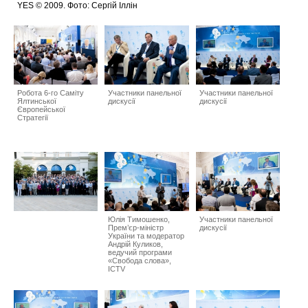
YES © 2009. Фото: Сергій Іллін
Робота 6-го Саміту
Участники панельної
Участники панельної
Ялтинської
дискусії
дискусії
Європейської
Стратегії
Юлія Тимошенко,
Участники панельної
Прем’єр-міністр
дискусії
України та модератор
Андрій Куликов,
ведучий програми
«Свобода слова»,
ICTV