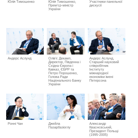
Юлія Тимошенко
Юлія Тимошенко,
Участники панельної
Прем’єр-міністр
дискусії
України
Андерс Аслунд
Олів’є Декамп,
Андерс Аслунд,
Директор, Південна і
Старший науковий
Східна Європа і
співробітник
Кавказ, ЄБРР та
Інституту
Петро Порошенко,
міжнародної
Голова Ради
економіки імені
Національного Банку
Петерсона
України
Ронні Чан
Джейла
Александр
Пазарбазіоглу
Кваснєвський,
Президент Польщі
(1995-2005)