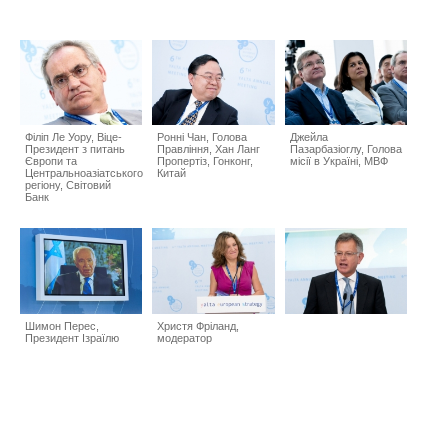
Філіп Ле Уору, Віце-
Ронні Чан, Голова
Джейла
Президент з питань
Правління, Хан Ланг
Пазарбазіоглу, Голова
Європи та
Пропертіз, Гонконг,
місії в Україні, МВФ
Центральноазіатського
Китай
регіону, Світовий
Банк
Шимон Перес,
Христя Фріланд,
Президент Ізраїлю
модератор