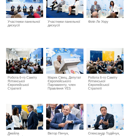
Участники панельної
Участники панельної
Філіп Ле Уору
дискусії
дискусії
Робота 6-го Саміту
Марек Сівец, Депутат
Робота 6-го Саміту
Ялтинської
Європейського
Ялтинської
Європейської
Парламенту, член
Європейської
Стратегії
Правління YES
Стратегії
Джейла
Віктор Пінчук,
Олександр Тодійчук,