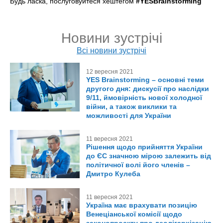
Будь ласка, послуговуйтеся хештегом
#YESBrainstorming
Новини зустрічі
Всі новини зустрічі
12 вересня 2021
YES Brainstorming – основні теми
другого дня: дискусії про наслідки
9/11, ймовірність нової холодної
війни, а також виклики та
можливості для України
11 вересня 2021
Рішення щодо прийняття України
до ЄС значною мірою залежить від
політичної волі його членів –
Дмитро Кулеба
11 вересня 2021
Україна має врахувати позицію
Венеціанської комісії щодо