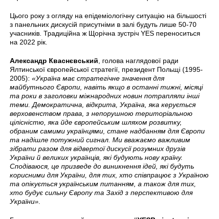
Цього року з огляду на епідеміологічну ситуацію на більшості
з панельних дискусій присутніми в залі будуть лише 50-70
учасників. Традиційна ж Щорічна зустріч YES переноситься
на 2022 рік.
Александр Кваснєвський
, голова наглядової ради
Ялтинської європейської стратегії, президент Польщі (1995-
2005):
«Україна має стратегічне значення для
майбутнього Європи, навіть якщо в останні тижні, місяці
та роки в заголовки міжнародних новин потрапляли інші
теми. Демократична, відкрита, Україна, яка керується
верховенством права, з непорушною територіальною
цілісністю, яка йде європейським шляхом розвитку,
обраним самими українцями, стане надбанням для Європи
та надішле потужний сигнал. Ми вважаємо важливим
зібрати разом для відвертої дискусії розумних друзів
України й великих українців, які будують нову країну.
Сподіваюся, це призведе до виникнення ідей, які будуть
корисними для України, для тих, хто співпрацює з Україною
та опікується українським питанням, а також для тих,
хто будує сильну Європу та Захід з перспективою для
України».