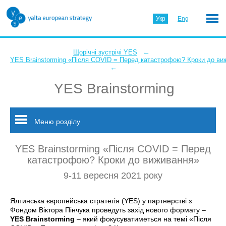
Укр
Eng
←
Щорічні зустрічі YES
YES Brainstorming «Після COVID = Перед катастрофою? Кроки до ви
←
YES Brainstorming
Меню розділу
YES Brainstorming «Після COVID = Перед
катастрофою? Кроки до виживання»
9-11 вересня 2021 року
Ялтинська європейська стратегія (YES) у партнерстві з
Фондом Віктора Пінчука проведуть захід нового формату –
YES Brainstorming
– який фокусуватиметься на темі «Після