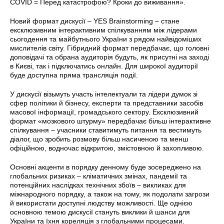
COVID = Перед катастрофою? Кроки до виживання».
Новий формат дискусії – YES Brainstorming – стане
ексклюзивним інтерактивним спілкуванням між лідерами
сьогодення та майбутнього України з рядом найвідоміших
мислителів світу. Гібридний формат передбачає, що головні
доповідачі та обрана аудиторія будуть, як присутні на заході
в Києві, так і підключатись онлайн. Для широкої аудиторії
буде доступна пряма трансляція події.
У дискусії візьмуть участь інтелектуали та лідери думок зі
сфер політики й бізнесу, експерти та представники засобів
масової інформації, громадського сектору. Ексклюзивний
формат «мозкового штурму» передбачає більш інтерактивне
спілкування – учасники ставитимуть питання та вестимуть
діалог, що зробить розмову більш насиченою та менш
офіційною, водночас відкритою, змістовною й захопливою.
Основні акценти в порядку денному буде зосереджено на
глобальних ризиках – кліматичних змінах, пандемії та
потенційних наслідках технічних збоїв – викликах для
міжнародного порядку, а також на тому, як подолати загрози
й використати доступні людству можливості. Ще однією
основною темою дискусії стануть виклики й шанси для
України та їхня кореляція з глобальними процесами.