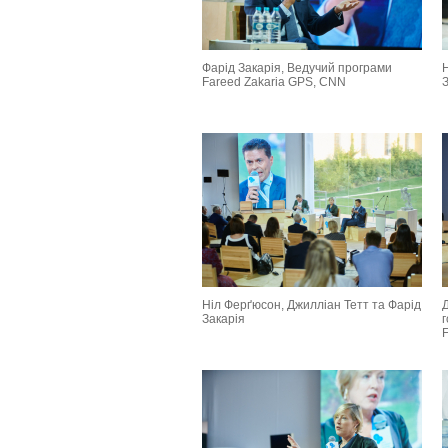
Фарід Закарія, Ведучий програми
Fareed Zakaria GPS, CNN
Ніл Ферґюсон, Джилліан Тетт та Фарід
Д
Закарія
г
F