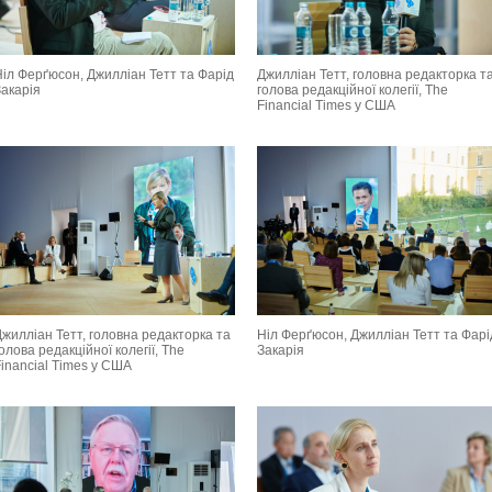
Ніл Ферґюсон, Джилліан Тетт та Фарід
Джилліан Тетт, головна редакторка т
Закарія
голова редакційної колегії, The
Financial Times у США
жилліан Тетт, головна редакторка та
Ніл Ферґюсон, Джилліан Тетт та Фарі
олова редакційної колегії, The
Закарія
inancial Times у США