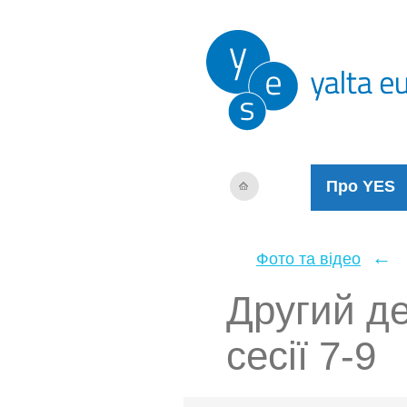
Про YES
←
Фото та відео
Другий де
сесії 7-9