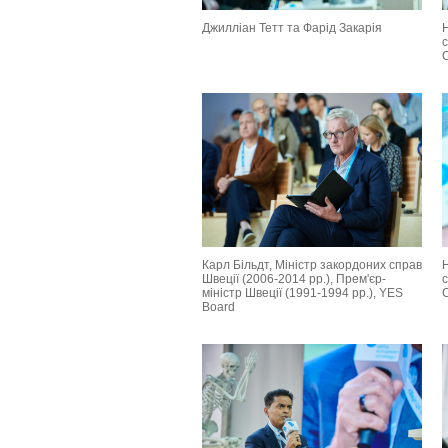
Джилліан Тетт та Фарід Закарія
с
Карл Більдт, Міністр закордоних справ
Швеції (2006-2014 рр.), Прем'єр-
с
міністр Швеції (1991-1994 рр.), YES
Board