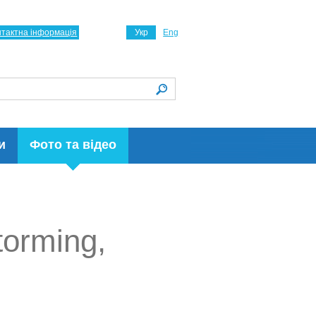
нтактна інформація
Укр
Eng
и
Фото та відео
orming,