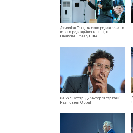
Джилліан Тетт, головна редакторка та
голова редакційної колегії, The
Financial Times у США
В
Фабріс Пот'єр, Директор зі стратегії,
Є
Rasmussen Global