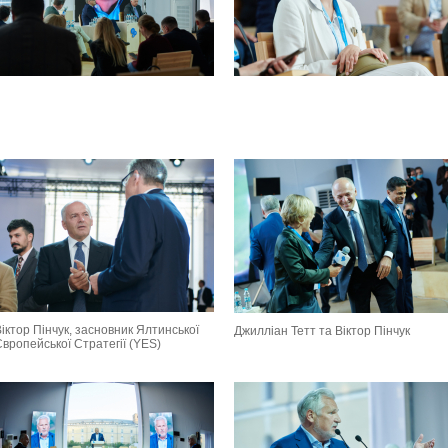
іктор Пінчук, засновник Ялтинської
Джилліан Тетт та Віктор Пінчук
вропейської Стратегії (YES)