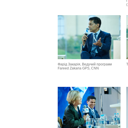
П
Фарід Закарія, Ведучий програми
Т
Fareed Zakaria GPS, CNN