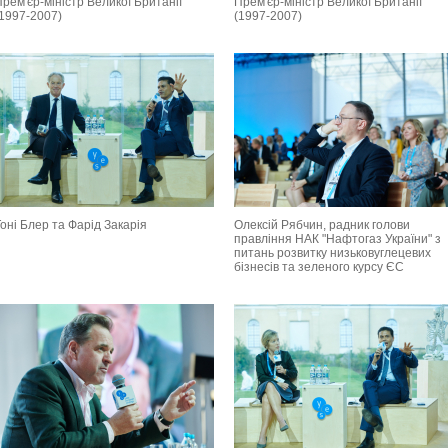
рем'єр-міністр Великої Британії
Прем'єр-міністр Великої Британії
(1997-2007)
(1997-2007)
оні Блер та Фарід Закарія
Олексій Рябчин, радник голови
правління НАК "Нафтогаз України" з
питань розвитку низьковуглецевих
бізнесів та зеленого курсу ЄС