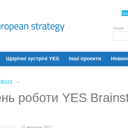
Ко
Пошук
Щорічні зустрічі YES
Інші проекти
Новин
←
Фото
нь роботи YES Brainst
11 вересня 2021