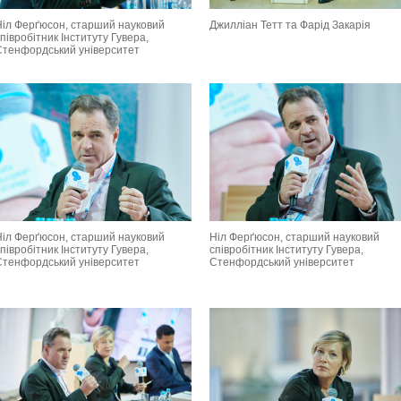
Ніл Ферґюсон, cтарший науковий
Джилліан Тетт та Фарід Закарія
півробітник Інституту Гувера,
Стенфордський університет
Ніл Ферґюсон, cтарший науковий
Ніл Ферґюсон, cтарший науковий
півробітник Інституту Гувера,
співробітник Інституту Гувера,
Стенфордський університет
Стенфордський університет