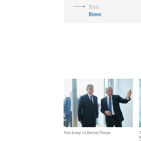
Фото
Відео
Тоні Блер та Віктор Пінчук
Т
І