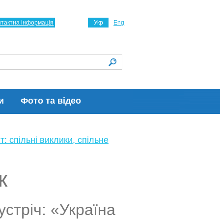
нтактна інформація
Укр
Eng
и
Фото та відео
т: спільні виклики, спільне
к
устріч: «Україна