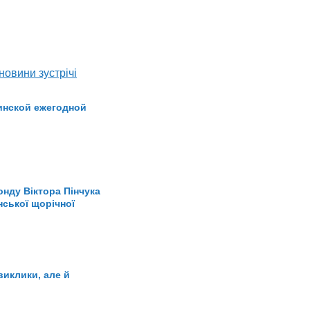
 новини зустрічі
инской ежегодной
онду Віктора Пінчука
нської щорічної
 виклики, але й