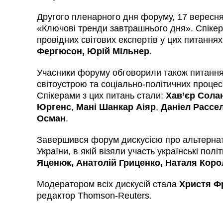
Другого пленарного дня форуму, 17 вересня
«Ключові тренди завтрашнього дня». Спікери
провідних світових експертів у цих питання
Фергюсон, Юрій Мільнер
.
Учасники форуму обговорили також питання
світоустрою та соціально-політичних процес
Спікерами з цих питань стали:
Хав’єр Сола
Юргенс
,
Мані Шанкар Аіяр
,
Даніел Рассе
Осман
.
Завершився форум дискусією про альтернат
України, в якій візяли участь українські полі
Яценюк, Анатолій Гриценко, Наталя Кор
Модератором всіх дискусій стала
Христя Ф
редактор Thomson-Reuters.