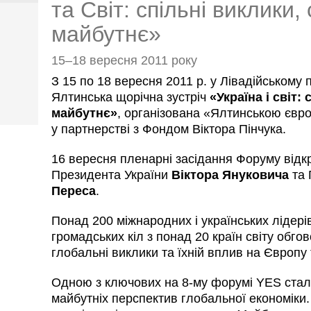
та Світ: спільні виклики,
майбутнє»
15–18 вересня 2011 року
З 15 по 18 вересня 2011 р. у Лівадійському
Ялтинська щорічна зустріч
«Україна і світ:
майбутнє»
, організована «Ялтинською євр
у партнерстві з Фондом Віктора Пінчука.
16 вересня пленарні засідання Форуму від
Президента України
Віктора Януковича
та 
Переса
.
Понад 200 міжнародних і українських лідерів
громадських кіл з понад 20 країн світу обго
глобальні виклики та їхній вплив на Європу 
Одною з ключових на 8-му форумі YES стала
майбутніх перспектив глобальної економіки