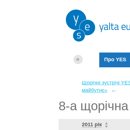
Про YES
Щорічні зустрічі YE
←
майбутнє»
8-а щорічна 
2011 рік