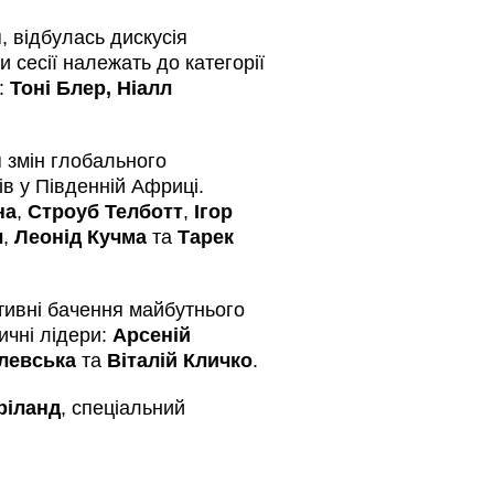
, відбулась дискусія
 сесії належать до категорії
х:
Тоні Блер, Ніалл
 змін глобального
ів у Південній Африці.
на
,
Строуб Телботт
,
Ігор
л
,
Леонід Кучма
та
Тарек
ивні бачення майбутнього
тичні лідери:
Арсеній
олевська
та
Віталій Кличко
.
ріланд
, спеціальний