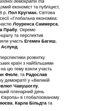
хідної демократії та
омий економіст та публіцист,
8 р.
Пол Кругман.
Світова
сесії «Глобальна економіка:
участю
Лоуренса Саммерса
,
а Прабу
. Окремо
нціалу та перспектив
взяли участь
Егемен Багиш
,
 Аслунд
.
перспективи розвитку
ських країн з найбільшими
ї на цю тему взяли участь
ан Фюле
, та
Радослав
у демократії у «Великій
влют Чавушоглу
,
ерший пленарний день
а Європа» в глобалізованому
люєва
,
Карла Більдта
та