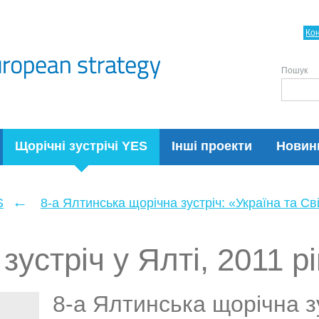
Ко
Пошук
Щорічні зустрічі YES
Інші проекти
Новин
←
S
8-а Ялтинська щорічна зустріч: «Україна та Сві
зустріч у Ялті, 2011 рі
8-а Ялтинська щорічна з