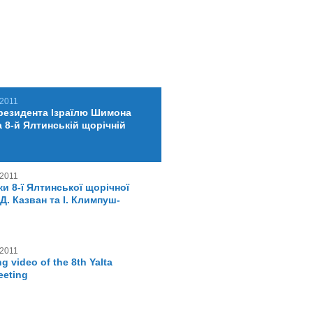
 2011
резидента Ізраїлю Шимона
 8-й Ялтинській щорічній
 2011
и 8-ї Ялтинської щорічної
- Д. Казван та І. Климпуш-
 2011
g video of the 8th Yalta
eeting