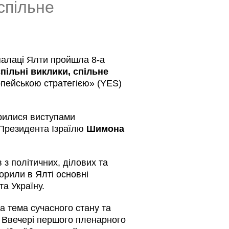
 спільне
 палаці Ялти пройшла 8-а
 спільні виклики, спільне
опейською стратегією» (YES)
крилися виступами
Президента Ізраїлю
Шимона
 з політичних, ділових та
ворили в Ялті основні
та Україну.
 тема сучасного стану та
. Ввечері першого пленарного