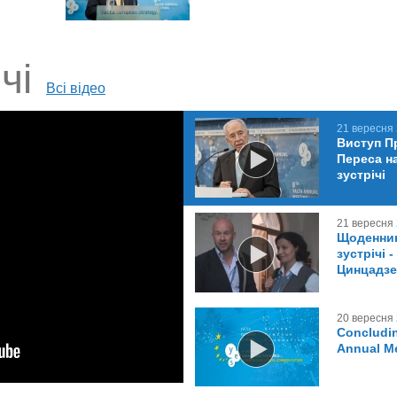
чі
Всі відео
21 вересня
Виступ П
Переса на
зустрічі
21 вересня
Щоденник
зустрічі 
Цинцадзе
20 вересня
Concludin
Annual M