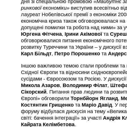
дня зі спеціальною промовою
«Майбутнє за
ринкової економіки»
виступив всесвітньо від
лауреат Нобелівської премії з економіки 200
економічна криза також обговорювалася на 
допущені помилки та робота над ними» за 
Юргена Фітчена
,
Ірини Акімової
та
Суреш
обговорювалися питання економічного поте
розвитку Туреччини та України – у дискусії 
Карл Більдт
,
Петро Порошенко
та
Андерс
Іншою важливою темою стали проблеми та 
Східної Європи та відносини східноєвропей
сусідами - Євросоюзом та Росією. У дискусі
Микола Азаров
,
Володимир Філат
,
Штеф
Сікорский
. Питання прав людини та розвитк
Європі» обговорили
Торнбйорн Ягланд
,
Ме
Костянтин Грищенко
та
Маріо Давід
. У п
форуму відбулася дискусія на тему «Велик
світі: бачення інтеграції» за участі
Андрія К
Кайрата Келімбетова
.