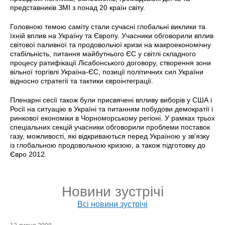
представників ЗМІ з понад 20 країн світу.
Головною темою саміту стали сучасні глобальні виклики та
їхній вплив на Україну та Європу. Учасники обговорили вплив
світової паливної та продовольчої кризи на макроекономічну
стабільність, питання майбутнього ЄС у світлі складного
процесу ратифікації Лісабонського договору, створення зони
вільної торгівлі Україна-ЄС, позиції політичних сил України
відносно стратегії та тактики євроінтеграції.
Пленарні сесії також були присвячені впливу виборів у США і
Росії на ситуацію в Україні та питанням побудови демократії і
ринкової економіки в Чорноморському регіоні. У рамках трьох
спеціальних секцій учасники обговорили проблеми поставок
газу, можливості, які відкриваються перед Україною у зв'язку
із глобальною продовольчою кризою, а також підготовку до
Євро 2012.
Новини зустрічі
Всі новини зустрічі