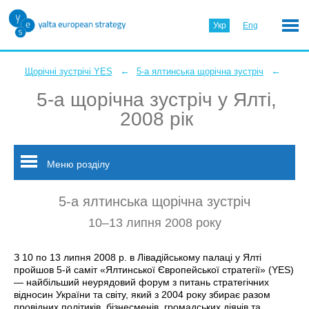
Укр
Eng
←
←
Щорічні зустрічі YES
5-а ялтинська щорічна зустріч
5-а щорічна зустріч у Ялті,
2008 рік
Меню розділу
5-а ялтинська щорічна зустріч
10–13 липня 2008 року
З 10 по 13 липня 2008 р. в Лівадійському палаці у Ялті
пройшов 5-й саміт «Ялтинської Європейської стратегії» (YES)
— найбільший неурядовий форум з питань стратегічних
відносин України та світу, який з 2004 року збирає разом
провідних політиків, бізнесменів, громадських діячів та