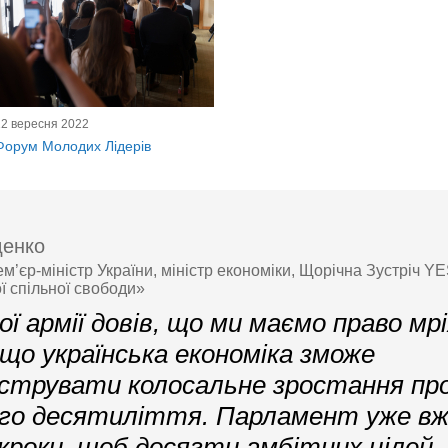
12 вересня 2022
Форум Молодих Лідерів
денко
’єр-міністр України, міністр економіки, Щорічна Зустріч YE
ї спільної свободи»
ої армії довів, що ми маємо право мр
 що українська економіка зможе
струвати колосальне зростання п
го десятиліття. Парламент уже вжи
 кроки, щоб досягти амбітних цілей