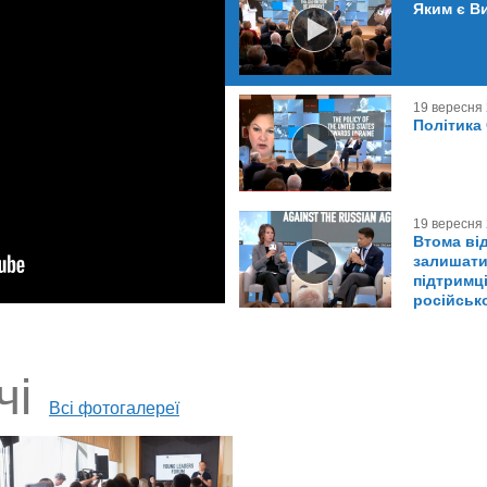
Яким є В
19 вересня
Політика
19 вересня
Втома від
залишати
підтримці
російськ
чі
Всі фотогалереї