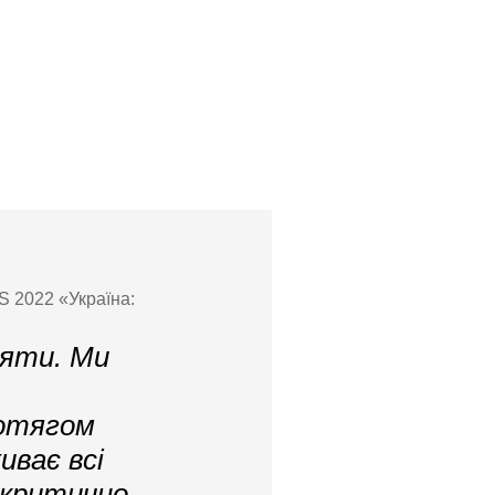
S 2022 «Україна:
іяти. Ми
ротягом
ває всі
, критично