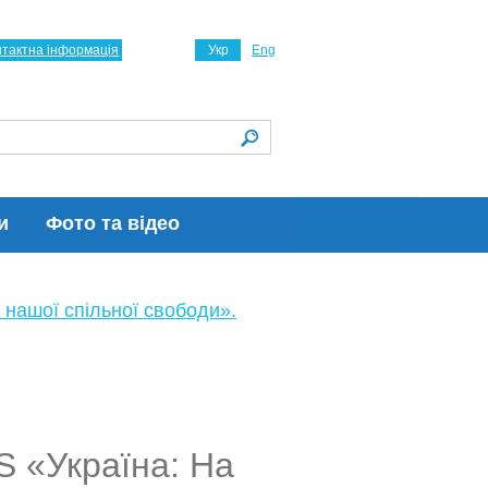
нтактна інформація
Укр
Eng
и
Фото та відео
 нашої спільної свободи».
S «Україна: На