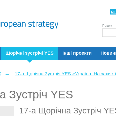
Ко
Пошук
Щорічні зустрічі YES
Інші проекти
Новин
←
S
17-а Щорічна Зустріч YES «Україна: На захисті
а Зустріч YES
17-а Щорічна Зустріч YE