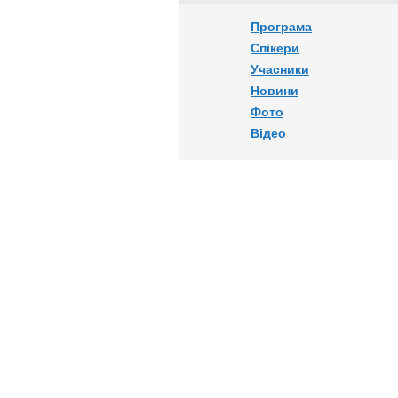
Програма
Спікери
Учасники
Новини
Фото
Відео