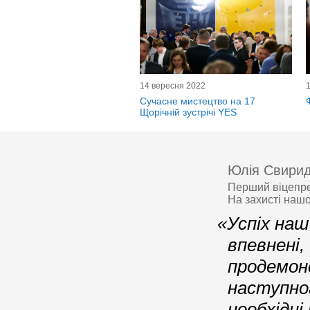
14 вересня 2022
Cучасне мистецтво на 17
Щорічній зустрічі YES
Юлія Свири
Перший віцепрем
На захисті нашо
«Успіх наш
впевнені,
продемон
наступно
необхідні