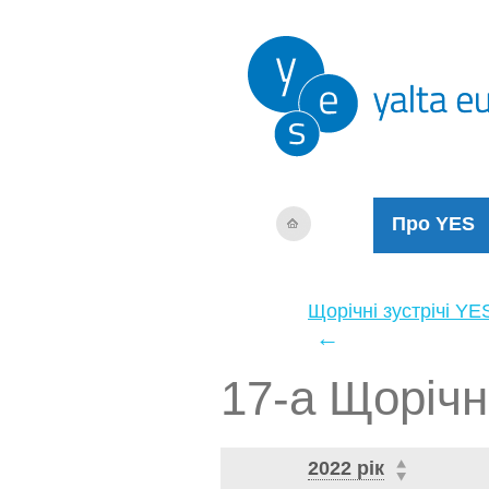
Про YES
Щорічні зустрічі YE
←
17-а Щорічн
2022 рік