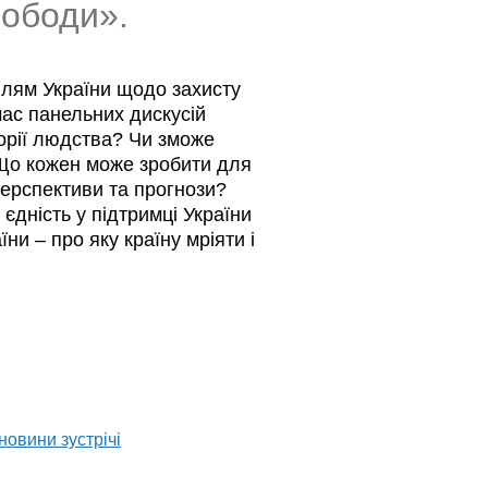
вободи».
ллям України щодо захисту
час панельних дискусій
торії людства? Чи зможе
 Що кожен може зробити для
перспективи та прогнози?
єдність у підтримці України
ни – про яку країну мріяти і
 новини зустрічі