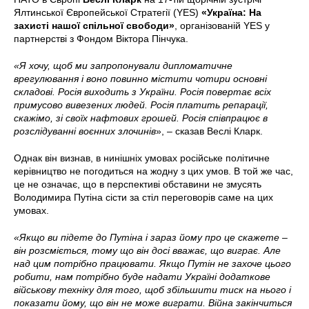
Ялтинської Європейської Стратегії (YES)
«Україна: На
захисті нашої спільної свободи»
, організованій YES у
партнерстві з Фондом Віктора Пінчука.
«Я хочу, щоб ми запропонували дипломатичне
врегулювання і воно повинно містити чотири основні
складові. Росія виходить з України. Росія повертає всіх
примусово вивезених людей. Росія платить репарації,
скажімо, зі своїх нафтових грошей. Росія співпрацює в
розслідуванні воєнних злочинів
», – сказав Веслі Кларк.
Однак він визнав, в нинішніх умовах російське політичне
керівництво не погодиться на жодну з цих умов. В той же час,
це не означає, що в перспективі обставини не змусять
Володимира Путіна сісти за стіл переговорів саме на цих
умовах.
«Якщо ви підете до Путіна і зараз йому про це скажете –
він розсміється, тому що він досі вважає, що виграє. Але
над цим потрібно працювати. Якщо Путін не захоче цього
робити, нам потрібно буде надати Україні додаткове
військову техніку для того, щоб збільшити тиск на нього і
показати йому, що він не може виграти. Війна закінчиться