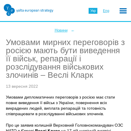
Укр
Eng
←
Новини
Умовами мирних переговорів з
росією мають бути виведення
її військ, репарації і
розслідування військових
злочинів – Веслі Кларк
13 вересня 2022
Умовами дипломатичних переговорів з росією має стати
повне виведення її військ з України, повернення всіх
викрадених людей, виплата репарацій та готовність
співпрацювати в розслідуванні військових злочинів.
Про це заявив колишній Верховний Головнокомандувач ОЗС
НАТО в Європі
Веслі Кларк
на 17-тій щорічній зустрічі