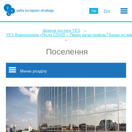
Укр
Eng
←
Щорічні зустрічі YES
YES Brainstorming «Після COVID = Перед катастрофою? Кроки до ви
←
Поселення
Меню розділу