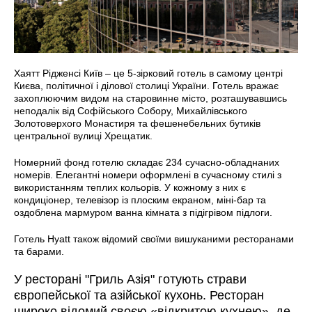
Хаятт Рідженсі Київ – це 5-зірковий готель в самому центрі
Києва, політичної і ділової столиці України. Готель вражає
захоплюючим видом на старовинне місто, розташувавшись
неподалік від Софійського Собору, Михайлівського
Золотоверхого Монастиря та фешенебельних бутиків
центральної вулиці Хрещатик.
Номерний фонд готелю складає 234 сучасно-обладнаних
номерів. Елегантні номери оформлені в сучасному стилі з
використанням теплих кольорів. У кожному з них є
кондиціонер, телевізор із плоским екраном, міні-бар та
оздоблена мармуром ванна кімната з підігрівом підлоги.
Готель Hyatt також відомий своїми вишуканими ресторанами
та барами.
У ресторані "Гриль Азія" готують страви
європейської та азійської кухонь. Ресторан
широко відомий своєю «відкритою кухнею», де