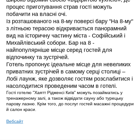
процес приготування страв гості можуть
побачити на власні очі.
Із розташованого на 8-му поверсі бару "На 8-му"
з літньою терасою відкривається панорамний
вид на історичну частину міста - Софійський і
Михайлівський собори. Бар на 8 -
найпопулярніше місце серед гостей для
відпочинку та зустрічей.
Готель пропонує ідеальне місце для невеликих
приватних зустрічей в самому серці столиці –
Лобі лаунж, яке дозволяє гостям розслабитися і
насолодитися проведеним часом в готелі.
Гості готелю "Хаятт Рідженсі Київ" можуть позайматись у
тренажерному залі, а також відвідати сауну або турецьку
парову лазню. Крім того, до послуг гостей масажні процедури
й салон краси.
Вебсайт