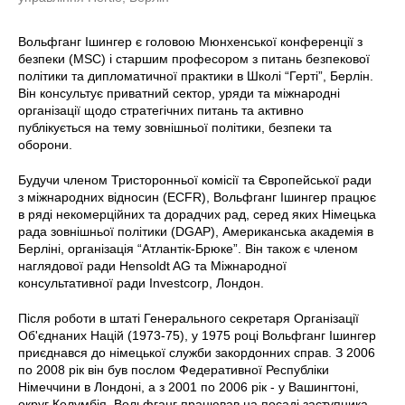
Вольфганг Ішингер є головою Мюнхенської конференції з
безпеки (MSC) і старшим професором з питань безпекової
політики та дипломатичної практики в Школі “Герті”, Берлін.
Він консультує приватний сектор, уряди та міжнародні
організації щодо стратегічних питань та активно
публікується на тему зовнішньої політики, безпеки та
оборони.
Будучи членом Тристоронньої комісії та Європейської ради
з міжнародних відносин (ECFR), Вольфганг Ішингер працює
в ряді некомерційних та дорадчих рад, серед яких Німецька
рада зовнішньої політики (DGAP), Американська академія в
Берліні, організація “Атлантік-Брюке”. Він також є членом
наглядової ради Hensoldt AG та Міжнародної
консультативної ради Investcorp, Лондон.
Після роботи в штаті Генерального секретаря Організації
Об'єднаних Націй (1973-75), у 1975 році Вольфганг Ішингер
приєднався до німецької служби закордонних справ. З 2006
по 2008 рік він був послом Федеративної Республіки
Німеччини в Лондоні, а з 2001 по 2006 рік - у Вашингтоні,
округ Колумбія. Вольфганг працював на посаді заступника