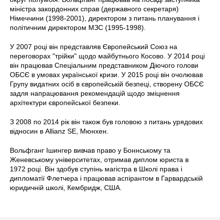
міністра закордонних справ (державного секретаря)
Німеччини (1998-2001), директором з питань планування і
політичним директором МЗС (1995-1998).
У 2007 році він представляв Європейський Союз на
переговорах "трійки" щодо майбутнього Косово. У 2014 році
він працював Спеціальним представником Діючого голови
ОБСЄ в умовах української кризи. У 2015 році він очолював
Групу видатних осіб в європейській безпеці, створену ОБСЄ
задля напрацювання рекомендацій щодо зміцнення
архітектури європейської безпеки.
З 2008 по 2014 рік він також був головою з питань урядових
відносин в Allianz SE, Мюнхен.
Вольфганг Ішингер вивчав право у Боннському та
Женевському університетах, отримав диплом юриста в
1972 році. Він здобув ступінь магістра в Школі права і
дипломатії Флетчера і працював аспірантом в Гарвардській
юридичній школі, Кембридж, США.