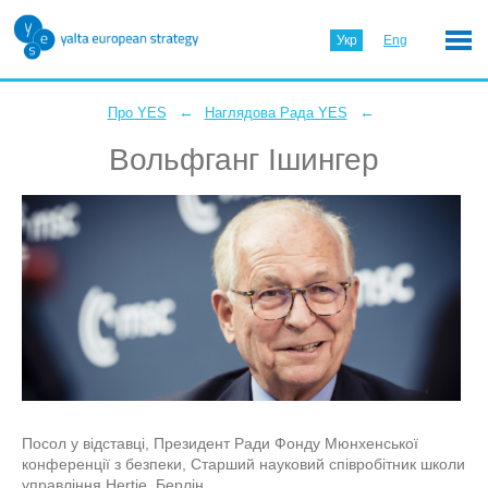
Укр
Eng
←
←
Про YES
Наглядова Рада YES
Вольфганг Ішингер
Посол у відставці, Президент Ради Фонду Мюнхенської
конференції з безпеки, Старший науковий співробітник школи
управління Hertie, Берлін