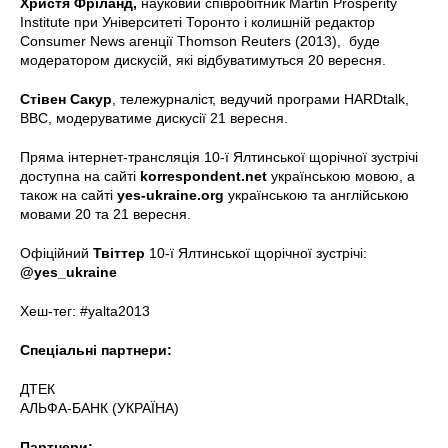
Христя Фріланд,
науковий співробітник Martin Prosperity
Institute при Університеті Торонто і колишній редактор
Consumer News агенції Thomson Reuters (2013), буде
модератором дискусій, які відбуватимуться 20 вересня.
Стівен Сакур
, тележурналіст, ведучий програми HARDtalk,
BBC, модеруватиме дискусії 21 вересня.
Пряма інтернет-трансляція 10-ї Ялтинської щорічної зустрічі
доступна на сайті
korrespondent.net
українською мовою, а
також на сайті
yes-ukraine.org
українською та англійською
мовами 20 та 21 вересня.
Офіційний
Твіттер
10-ї Ялтинської щорічної зустрічі:
@yes_ukraine
Хеш-тег: #yalta2013
Спеціальні партнери:
ДТЕК
АЛЬФА-БАНК (УКРАЇНА)
Партнери: