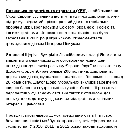
Ялтинська європейська стратегія (YES)
- найбільший на
Сході Європи суспільний інститут публічної дипломатії, який
підтримує відкритий і рівноправний діалог з глобальних
проблем між Європейським Союзом, Україною, Росією та
іншими країнами. Це незалежна організація, яка була
заснована в 2004 році українським бізнесменом та
громадським діячем Віктором Пінчуком.
Ялтинські Щорічні Зустрічі в Лівадійському палаці Ялти стали
відкритим майданчиком для обговорення нових ідей і
поглядів щодо шляхів розвитку Європи, України і всього світу.
Щороку форум збирає більше 200 політиків, дипломатів,
державних діячів, журналістів, аналітиків і бізнесменів з понад
20 країн світу. Діалог щодо глобальних викликів забезпечує
ширше бачення внутрішньої ситуації в Україні, її розвитку і
перспектив у сучасному світі. Він також є стимулом для
пошуку точок дотику у відносинах між країнами, спільних
інтересів і цінностей.
Провідні світові лідери думок представляють в Ялті своє
бачення нинішніх і майбутніх процесів у всіх сферах життя
суспільства. У 2010, 2011 та 2012 роках заходи відкривали