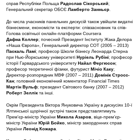
справ Республіки Польща
Радослав Сікорський
;
Генеральний секретар ОБСЄ
Ламберто Занньєр
.
До числа учасників панельних дискусій також увійшли видатні
бізнесмени, економісти та експерти: співзасновник та спів-
Голова освітньої онлайн-платформи Coursera
Дафна Коллер
; почесний Президент Інституту Жака Делора
«Наша Європа», Генеральний директор СОТ (2005 – 2013)
Паскаль Ламі
; професор Школи бізнесу Леонарда Стерна
при Нью-Йоркському університеті
Нуріель Рубіні
; професор
історії Гарвардського університету
Найал Фергюсон
;
професор теоретичної фізики, футурист
Мічіо Каку
;
Директор-розпорядник МВФ (2007 – 2011)
Домінік Стросс-
Кан
; головний економічний коментатор Financial Times
Мартін Вульф
; президент Світового банку (2007 – 2012)
Роберт Зеллік
та інші.
Окрім Президента Віктора Януковича Україну в дискусіях 10-ї
Ялтинської щорічної зустрічі також представлятимуть
Прем'єр-міністр України
Микола Азаров
, віце-прем’єр-
міністр України
Юрій Бойко
, міністр закордонних справ
України
Леонід Кожара
.