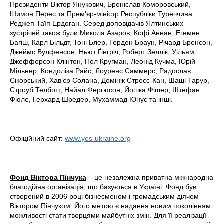
Президенти Віктор Янукович, Броніслав Коморовський,
Шимон Перес та Прем'єр-міністр Республіки Туреччина
Реджеп Таїп Ердоган. Серед доповідачів Ялтинських
зустрічей також були Микола Азаров, Кофі Аннан, Егемен
Багіш, Карл Більдт, Тоні Блер, Гордон Браун, Річард Бренсон,
Джеймс Вулфенсон, Ньют Ґінгріч, Роберт Зеллік, Уільям
Джефферсон Клінтон, Пол Кругман, Леонід Кучма, Юрій
Мільнер, Кондоліза Райс, Лоуренс Саммерс, Радослав
Сікорський, Хав’єр Солана, Домінік Стросс-Кан, Шаші Тарур,
Строуб Телботт, Найал Фергюсон, Йошка Фішер, Штефан
Фюле, Герхард Шредер, Мухаммад Юнус та інші.
Офіційний сайт:
www.yes-ukraine.org
Фонд Віктора Пінчука
– це незалежна приватна міжнародна
благодійна організація, що базується в Україні. Фонд був
створений в 2006 році бізнесменом і громадським діячем
Віктором Пінчуком. Його метою є надання новим поколінням
можливості стати творцями майбутніх змін. Для її реалізації