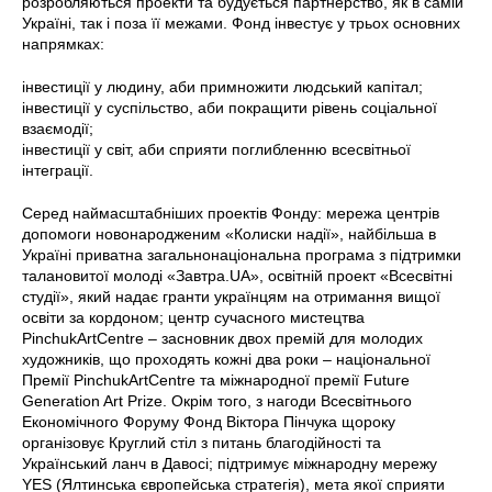
розробляються проекти та будується партнерство, як в самій
Україні, так і поза її межами. Фонд інвестує у трьох основних
напрямках:
інвестиції у людину, аби примножити людський капітал;
інвестиції у суспільство, аби покращити рівень соціальної
взаємодії;
інвестиції у світ, аби сприяти поглибленню всесвітньої
інтеграції.
Серед наймасштабніших проектів Фонду: мережа центрів
допомоги новонародженим «Колиски надії», найбільша в
Україні приватна загальнонаціональна програма з підтримки
талановитої молоді «Завтра.UA», освітній проект «Всесвітні
студії», який надає гранти українцям на отримання вищої
освіти за кордоном; центр сучасного мистецтва
PinchukArtCentre – засновник двох премій для молодих
художників, що проходять кожні два роки – національної
Премії PinchukArtCentre та міжнародної премії Future
Generation Art Prize. Окрім того, з нагоди Всесвітнього
Економічного Форуму Фонд Віктора Пінчука щороку
організовує Круглий стіл з питань благодійності та
Український ланч в Давосі; підтримує міжнародну мережу
YES (Ялтинська європейська стратегія), мета якої сприяти