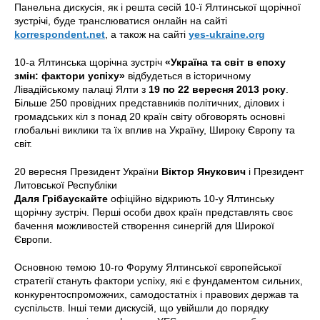
Панельна дискусія, як і решта сесій 10-ї Ялтинської щорічної
зустрічі, буде транслюватися онлайн на сайті
korrespondent
.
net
, а також на сайті
yes
-
ukraine
.
org
10-а Ялтинська щорічна зустріч
«Україна та світ в епоху
змін: фактори успіху»
відбудеться в історичному
Лівадійському палаці Ялти з
19 по 22 вересня 2013
року
.
Більше 250 провідних представників політичних, ділових і
громадських кіл з понад 20 країн світу обговорять основні
глобальні виклики та їх вплив на Україну, Широку Європу та
світ.
20 вересня Президент України
Віктор Янукович
і Президент
Литовської Республіки
Даля Грібаускайте
офіційно відкриють 10-у Ялтинську
щорічну зустріч. Перші особи двох країн представлять своє
бачення можливостей створення синергій для Широкої
Європи.
Основною темою 10-го Форуму Ялтинської європейської
стратегії стануть фактори успіху, які є фундаментом сильних,
конкурентоспроможних, самодостатніх і правових держав та
суспільств. Інші теми дискусій, що увійшли до порядку