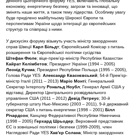
денного цьогорічного форуму YES, включають глобальну
економіку, енергетичну безпеку, загрози та інновації, що
змінять наше життя, а також тему лідерства. Особливу увагу
буде приділено майбутньому Широкої Європи та
перспективам України щодо інтеграції до європейських
структур та співпраці з ними.
У дискусіях форуму візьмуть участь міністр закордонних
справ Швеції
Карл Більдт
; Європейський Комісар з питань
розширення та Європейської політики сусідства
Штефан Фюле
; віце-прем’єр-міністр Республіки Казахстан
Кайрат Келімбетов
; Президент України (1994 – 2005)
Леонід Кучма
; Президент Республіки Польща (1995 – 2005),
Голова Ради YES
Александр Кваснєвський
; 54-й Прем’єр-
міністр Італії (2011 – 2013)
Маріо Монті
; Генеральний
Секретар Інтерполу
Рональд Ноубл
; Генерал Армії США у
відставці, Директор Центрального розвідувального
управління США (2011 – 2012)
Девід Петреус
; 30-й
губернатор штату Нью-Мексико (2003 – 2011), 9-й державний
секретар США з питань енергетики (1998 – 2001)
Білл
Річардсон
; Канцлер Федеративної Республіки Німеччина
(1998 – 2005)
Герхард Шрьодер
; Верховний представник
ЄС із зовнішньої політики і безпеки (1999-2009), член
Наглядової Ради YES
Хав'єр Солана
; Міністр закордонних