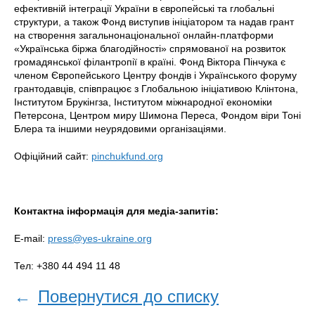
ефективній інтеграції України в європейські та глобальні
структури, а також Фонд виступив ініціатором та надав грант
на створення загальнонаціональної онлайн-платформи
«Українська біржа благодійності» спрямованої на розвиток
громадянської філантропії в країні. Фонд Віктора Пінчука є
членом Європейського Центру фондів і Українського форуму
грантодавців, співпрацює з Глобальною ініціативою Клінтона,
Інститутом Брукінгза, Інститутом міжнародної економіки
Петерсона, Центром миру Шимона Переса, Фондом віри Тоні
Блера та іншими неурядовими організаціями.
Офіційний сайт:
pinchukfund.org
Контактна інформація для медіа-запитів:
E-mail:
press@yes-ukraine.org
Тел: +380 44 494 11 48
←
Повернутися до списку