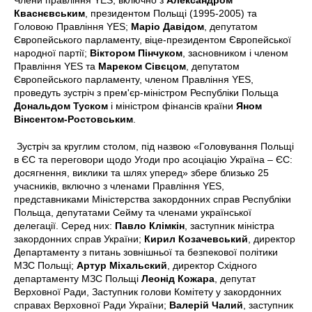
Кваснєвським
, президентом Польщі (1995-2005) та
Головою Правління YES;
Маріо Давідом
, депутатом
Європейського парламенту, віце-президентом Європейської
народної партії;
Віктором Пінчуком
, засновником і членом
Правління YES та
Мареком Сівєцом
, депутатом
Європейського парламенту, членом Правління YES,
проведуть зустріч з прем'єр-міністром Республіки Польща
Дональдом Туском
і міністром фінансів країни
Яном
Вінсентом-Ростовським
.
Зустріч за круглим столом, під назвою «Головування Польщі
в ЄС та переговори щодо Угоди про асоціацію Україна – ЄС:
досягнення, виклики та шлях уперед» збере близько 25
учасників, включно з членами Правління YES,
представниками Міністерства закордонних справ Республіки
Польща, депутатами Сейму та членами української
делегації. Серед них:
Павло Клімкін
, заступник міністра
закордонних справ України;
Кирил Козачевський
, директор
Департаменту з питань зовнішньої та безпекової політики
МЗС Польщі;
Артур Міхальский
, директор Східного
департаменту МЗС Польщі
Леонід Кожара
, депутат
Верховної Ради, Заступник голови Комітету у закордонних
справах Верховної Ради України;
Валерій Чалий
, заступник