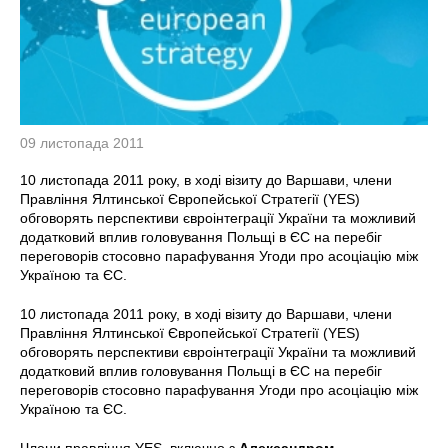
09 листопада 2011
10 листопада 2011 року, в ході візиту до Варшави, члени
Правління Ялтинської Європейської Стратегії (YES)
обговорять перспективи євроінтеграції України та можливий
додатковий вплив головування Польщі в ЄС на перебіг
переговорів стосовно парафування Угоди про асоціацію між
Україною та ЄС.
10 листопада 2011 року, в ході візиту до Варшави, члени
Правління Ялтинської Європейської Стратегії (YES)
обговорять перспективи євроінтеграції України та можливий
додатковий вплив головування Польщі в ЄС на перебіг
переговорів стосовно парафування Угоди про асоціацію між
Україною та ЄС.
Члени правління YES, включно з
Александром