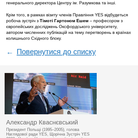
генерального директора Центру ім. Разумкова та інші.
Крім того, в рамках візиту членів Правління YES відбудеться
робоча зустріч з
Тімоті Гартоном Ешем
– професором з
європейських досліджень Оксфордського університету,
автором численних публікацій на тему перетворень в країнах
колишнього Східного блоку.
←
Повернутися до списку
Александр Кваснєвський
Президент Польщі (1995–2005), голова
Наглядової ради YES, Щорічна Зустріч YES