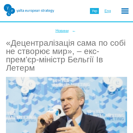
Укр
Eng
←
Новини
«Децентралізація сама по собі
не створює мир», – екс-
прем’єр-міністр Бельгії Ів
Летерм