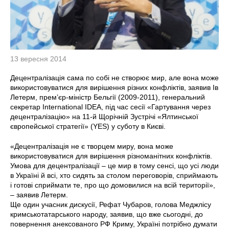
13 вересня 2014
Децентралізація сама по собі не створює мир, але вона може
використовуватися для вирішення різних конфліктів, заявив Ів
Летерм, прем’єр-міністр Бельгії (2009-2011), генеральний
секретар International IDEA, під час сесії «Гартування через
децентралізацію» на 11-й Щорічній Зустрічі «Ялтинської
європейської стратегії» (YES) у суботу в Києві.
«Децентралізація не є творцем миру, вона може
використовуватися для вирішення різноманітних конфліктів.
Умова для децентралізації – це мир в тому сенсі, що усі люди
в Україні й всі, хто сидять за столом переговорів, сприймають
і готові сприймати те, про що домовилися на всій території»,
– заявив Летерм.
Ще один учасник дискусії, Рефат Чубаров, голова Меджлісу
кримськотатарського народу, заявив, що вже сьогодні, до
повернення анексованого РФ Криму, Україні потрібно думати