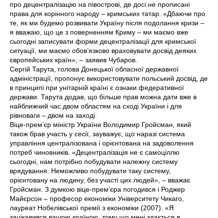
про децентралізацію на півострові, де досі не прописані
права для корінного народу – кримських татар. «Дбаючи про
те, як ми будемо розвивати Україну після подолання кризи –
я вважаю, що це з поверненням Криму – ми маємо вже
сьогодні записувати форми децентралізації для кримської
ситуації, ми маємо обов’язково враховувати досвід деяких
європейських країн», – заявив Чубаров.
Сергій Тарута, голова Донецької обласної державної
адміністрації, пропонує використовувати польський досвід, де
в принципі при унітарній країні є ознаки федеративної
держави. Тарута додав, що більше прав можна дати вже в
найближчий час двом областям на сході України і для
рівноваги – двом на заході.
Віце-прем’єр міністр України Володимир Гройсман, який
також брав участь у сесії, зауважує, що наразі система
управління централізована і орієнтована на задоволення
потреб чиновників. «Децентралізація не є самоціллю
сьогодні, нам потрібно побудувати належну систему
врядування. Неможливо побудувати таку систему,
орієнтовану на людину, без участі цих людей», – вважає
Гройсман. З думкою віце-прем’єра погодився і Роджер
Майєрсон – професор економіки Університету Чикаго,
лауреат Нобелівської премії з економіки (2007). «Я
зацікавився вашою країною, тому що мені здається в