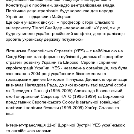
Конституції є проблеми, занадто централізована влада.
Політична децентралізація буде корисною для народу
України», – підкреслив Майєрсон.
Ще один учасник дискусії – професор історії Єльського
університету Тімоті Снайдер –переконаний: «У разі, якщо
буде зупинено україно-російський конфлікт, децентралізація
зробить українську державу потужною».
Ялтинська Європейська Стратегія (YES) – є найбільшою на
Сході Європи платформою публічної дипломатії з розробки
стратегії розвитку України та Широкої Європи і сприяння
євроінтеграції України. YES - незалежна організація, яка була
заснована в 2004 році українським бізнесменом та
громадським діячем Віктором Пінчуком. Діяльність організації
визначає Наглядова Рада, до якої входять такі видатні особи
як Президент Польщі (1995-2005) Александр Кваснєвський,
екс-Генеральний Секретар НАТО (1995-1999) та Верховний
представник Європейського Союзу із загальної зовнішньої
політики і політики безпеки (1999-2009) Хав’єр Солана та
інші.
Інтернет-трансляція 11-ої Щорічної Зустрічі YES українською
та англійською мовами