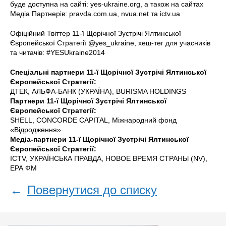
буде доступна на сайті: yes-ukraine.org, а також на сайтах
Медіа Партнерів: pravda.com.ua, nvua.net та ictv.ua
Офіційний Твіттер 11-ї Щорічної Зустрічі Ялтинської
Європейської Стратегії @yes_ukraine, хеш-тег для учасників
та читачів: #YESUkraine2014
Спеціальні партнери 11-ї Щорічної Зустрічі Ялтинської
Європейської Стратегії:
ДТЕК, АЛЬФА-БАНК (УКРАЇНА), BURISMA HOLDINGS
Партнери 11-ї Щорічної Зустрічі Ялтинської
Європейської Стратегії:
SHELL, CONCORDE CAPITAL, Міжнародний фонд
«Відродження»
Медіа-партнери 11-ї Щорічної Зустрічі Ялтинської
Європейської Стратегії:
ICTV, УКРАЇНСЬКА ПРАВДА, НОВОЕ ВРЕМЯ СТРАНЫ (NV),
ЕРА ФM
←
Повернутися до списку