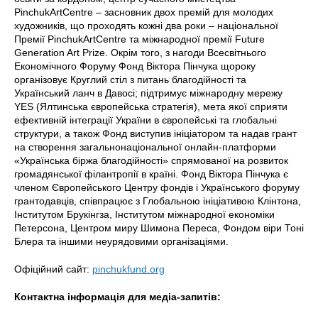
PinchukArtCentre – засновник двох премій для молодих
художників, що проходять кожні два роки – національної
Премії PinchukArtCentre та міжнародної премії Future
Generation Art Prize. Окрім того, з нагоди Всесвітнього
Економічного Форуму Фонд Віктора Пінчука щороку
організовує Круглий стіл з питань благодійності та
Український ланч в Давосі; підтримує міжнародну мережу
YES (Ялтинська європейська стратегія), мета якої сприяти
ефективній інтеграції України в європейські та глобальні
структури, а також Фонд виступив ініціатором та надав грант
на створення загальнонаціональної онлайн-платформи
«Українська біржа благодійності» спрямованої на розвиток
громадянської філантропії в країні. Фонд Віктора Пінчука є
членом Європейського Центру фондів і Українського форуму
грантодавців, співпрацює з Глобальною ініціативою Клінтона,
Інститутом Брукінгза, Інститутом міжнародної економіки
Петерсона, Центром миру Шимона Переса, Фондом віри Тоні
Блера та іншими неурядовими організаціями.
Офіційний сайт:
pinchukfund.org
Контактна інформація для медіа-запитів: