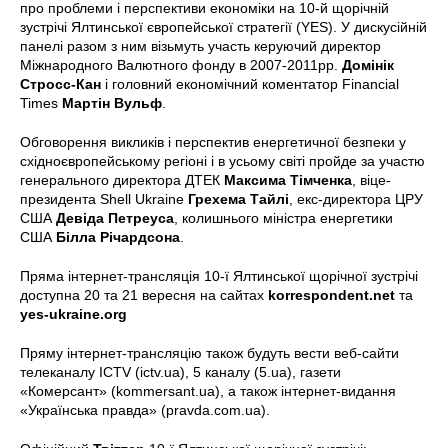
про проблеми і перспективи економіки на 10-й щорічній
зустрічі Ялтинської європейської стратегії (YES). У дискусійній
панелі разом з ним візьмуть участь керуючий директор
Міжнародного Валютного фонду в 2007-2011рр.
Домінік
Стросс-Кан
і головний економічний коментатор Financial
Times
Мартін Вульф
.
Обговорення викликів і перспектив енергетичної безпеки у
східноєвропейському регіоні і в усьому світі пройде за участю
генерального директора ДТЕК
Максима Тімченка
, віце-
президента Shell Ukraine
Грехема Тайлі
, екс-директора ЦРУ
США
Девіда Петреуса
, колишнього міністра енергетики
США
Білла Річардсона
.
Пряма інтернет-трансляція 10-ї Ялтинської щорічної зустрічі
доступна 20 та 21 вересня на сайтах
korrespondent.net
та
yes-ukraine.org
Пряму інтернет-трансляцію також будуть вести веб-сайти
телеканалу ICTV (ictv.ua), 5 каналу (5.ua), газети
«Комерсант» (kommersant.ua), а також інтернет-видання
«Українська правда» (pravda.com.ua).