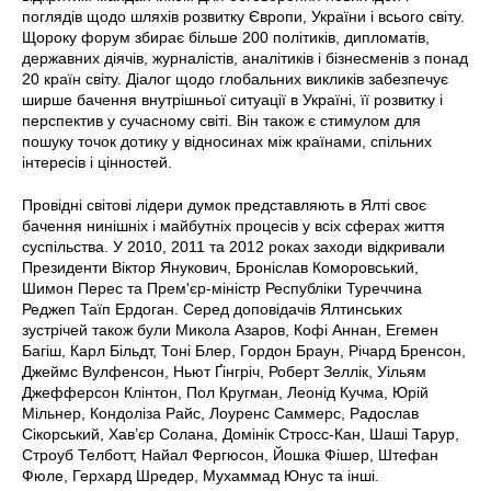
поглядів щодо шляхів розвитку Європи, України і всього світу.
Щороку форум збирає більше 200 політиків, дипломатів,
державних діячів, журналістів, аналітиків і бізнесменів з понад
20 країн світу. Діалог щодо глобальних викликів забезпечує
ширше бачення внутрішньої ситуації в Україні, її розвитку і
перспектив у сучасному світі. Він також є стимулом для
пошуку точок дотику у відносинах між країнами, спільних
інтересів і цінностей.
Провідні світові лідери думок представляють в Ялті своє
бачення нинішніх і майбутніх процесів у всіх сферах життя
суспільства. У 2010, 2011 та 2012 роках заходи відкривали
Президенти Віктор Янукович, Броніслав Коморовський,
Шимон Перес та Прем'єр-міністр Республіки Туреччина
Реджеп Таїп Ердоган. Серед доповідачів Ялтинських
зустрічей також були Микола Азаров, Кофі Аннан, Егемен
Багіш, Карл Більдт, Тоні Блер, Гордон Браун, Річард Бренсон,
Джеймс Вулфенсон, Ньют Ґінгріч, Роберт Зеллік, Уільям
Джефферсон Клінтон, Пол Кругман, Леонід Кучма, Юрій
Мільнер, Кондоліза Райс, Лоуренс Саммерс, Радослав
Сікорський, Хав’єр Солана, Домінік Стросс-Кан, Шаші Тарур,
Строуб Телботт, Найал Фергюсон, Йошка Фішер, Штефан
Фюле, Герхард Шредер, Мухаммад Юнус та інші.