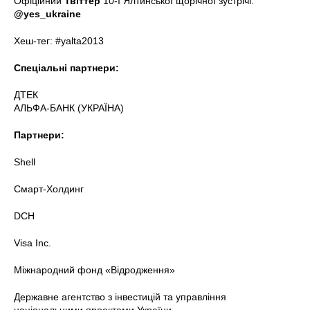
Офіційний
Твіттер
10-ї Ялтинської щорічної зустрічі:
@yes_ukraine
Хеш-тег: #yalta2013
Спеціальні партнери:
ДТЕК
АЛЬФА-БАНК (УКРАЇНА)
Партнери:
Shell
Смарт-Холдинг
DCH
Visa Inc.
Міжнародний фонд «Відродження»
Державне агентство з інвестицій та управління
національними проектами України