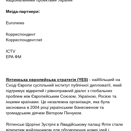
Меіда-партнери:
Euronews
Корреспондент
Kорреспондент.net
ICTV
ЕРА ФМ
Ялтинська європейська стратегія (YES)
- найбільший на
Сході Європи суспільний інститут публічної дипломатії, який
підтримує відкритий і рівноправний діалог з глобальних
проблем між Європейським Союзом, Україною, Росією та
іншими країнами. Це незалежна організація, яка була
заснована в 2004 році українським бізнесменом та
громадським діячем Віктором Пінчуком.
Ялтинські Щорічні Зустрічі в Лівадійському палаці Ялти стали
відкритим майданчиком для обговорення нових ідей і