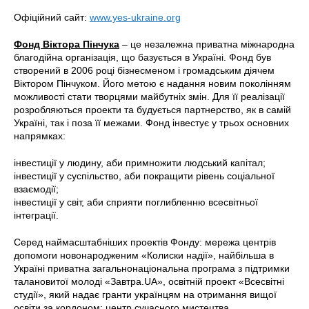
Офіційний сайт:
www.yes-ukraine.org
Фонд Віктора Пінчука
– це незалежна приватна міжнародна
благодійна організація, що базується в Україні. Фонд був
створений в 2006 році бізнесменом і громадським діячем
Віктором Пінчуком. Його метою є надання новим поколінням
можливості стати творцями майбутніх змін. Для її реалізації
розробляються проекти та будується партнерство, як в самій
Україні, так і поза її межами. Фонд інвестує у трьох основних
напрямках:
інвестиції у людину, аби примножити людський капітал;
інвестиції у суспільство, аби покращити рівень соціальної
взаємодії;
інвестиції у світ, аби сприяти поглибленню всесвітньої
інтеграції.
Серед наймасштабніших проектів Фонду: мережа центрів
допомоги новонародженим «Колиски надії», найбільша в
Україні приватна загальнонаціональна програма з підтримки
талановитої молоді «Завтра.UA», освітній проект «Всесвітні
студії», який надає гранти українцям на отримання вищої
освіти за кордоном; центр сучасного мистецтва