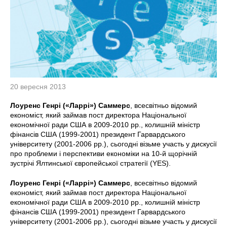
20 вересня 2013
Лоуренс Генрі («Ларрі») Саммерс
, всесвітньо відомий
економіст, який займав пост директора Національної
економічної ради США в 2009-2010 рр., колишній міністр
фінансів США (1999-2001) президент Гарвардського
університету (2001-2006 рр.), сьогодні візьме участь у дискусії
про проблеми і перспективи економіки на 10-й щорічній
зустрічі Ялтинської європейської стратегії (YES).
Лоуренс Генрі («Ларрі») Саммерс
, всесвітньо відомий
економіст, який займав пост директора Національної
економічної ради США в 2009-2010 рр., колишній міністр
фінансів США (1999-2001) президент Гарвардського
університету (2001-2006 рр.), сьогодні візьме участь у дискусії