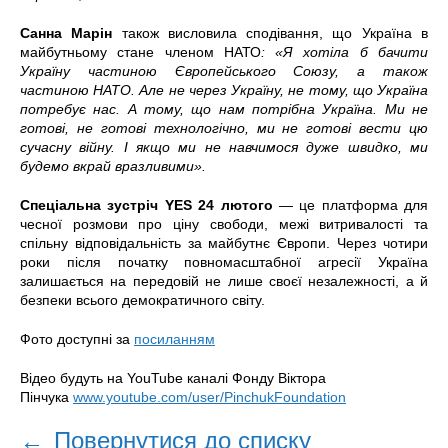
Санна Марін
також висловила сподівання, що Україна в
майбутньому стане членом НАТО
: «Я хотіла б бачити
Україну частиною Європейського Союзу, а також
частиною НАТО. Але не через Україну, не тому, що Україна
потребує нас. А тому, що нам потрібна Україна. Ми не
готові, не готові технологічно, ми не готові вести цю
сучасну війну. І якщо ми не навчимося дуже швидко, ми
будемо вкрай вразливими».
Спеціальна зустріч YES 24 лютого
— це платформа для
чесної розмови про ціну свободи, межі витривалості та
спільну відповідальність за майбутнє Європи. Через чотири
роки після початку повномасштабної агресії Україна
залишається на передовій не лише своєї незалежності, а й
безпеки всього демократичного світу.
Фото доступні за
посиланням
Відео будуть на YouTube каналі Фонду Віктора
Пінчука
www.youtube.com/user/PinchukFoundation
←
Повернутися до списку