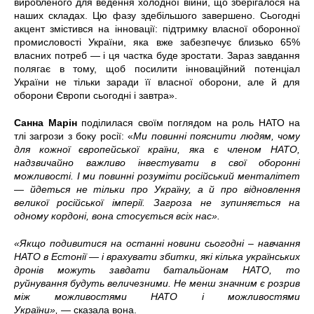
виробленого для ведення холодної війни, що зберігалося на
наших складах. Цю фазу здебільшого завершено. Сьогодні
акцент змістився на інновації: підтримку власної оборонної
промисловості України, яка вже забезпечує близько 65%
власних потреб
—
і ця частка буде зростати. Зараз завдання
полягає в тому, щоб посилити інноваційний потенціал
України не тільки заради її власної оборони, але й для
оборони Європи сьогодні і завтра».
Санна Марін
поділилася своїм поглядом на роль НАТО на
тлі загрози з боку росії: «
Ми повинні пояснити людям, чому
для кожної європейської країни, яка є членом НАТО,
надзвичайно важливо інвестувати в свої оборонні
можливості. І ми повинні розуміти російський менталітет
— йдеться не тільки про Україну, а й про відновлення
великої російської імперії. Загроза не зупиняється на
одному кордоні, вона стосується всіх нас».
«Якщо подивитися на останні новини сьогодні – навчання
НАТО в Естонії — і врахувати збитки, які кілька українських
дронів можуть завдати батальйонам НАТО, то
руйнування будуть величезними. Не менш значним є розрив
між можливостями НАТО і можливостями
України»,
—
сказала вона.