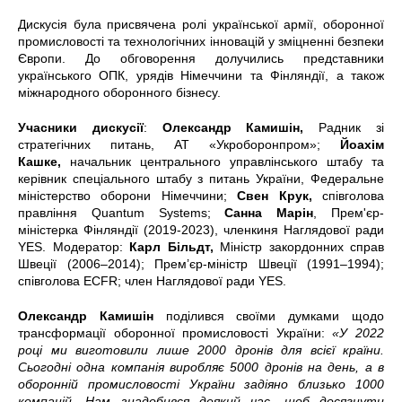
Дискусія була присвячена ролі української армії, оборонної
промисловості та технологічних інновацій у зміцненні безпеки
Європи. До обговорення долучились представники
українського ОПК, урядів Німеччини та Фінляндії, а також
міжнародного оборонного бізнесу.
Учасники дискусії
:
Олександр Камишін,
Радник зі
стратегічних питань, АТ «Укроборонпром»;
Йоахім
Кашке,
начальник центрального управлінського штабу та
керівник спеціального штабу з питань України, Федеральне
міністерство оборони Німеччини;
Свен Крук,
співголова
правління Quantum Systems;
Санна Марін
, Прем'єр-
міністерка Фінляндії (2019-2023), членкиня Наглядової ради
YES. Модератор:
Карл Більдт,
Міністр закордонних справ
Швеції (2006–2014); Прем’єр-міністр Швеції (1991–1994);
співголова ECFR; член Наглядової ради YES.
Олександр Камишін
поділився своїми думками щодо
трансформації оборонної промисловості України:
«У 2022
році ми виготовили лише 2000 дронів для всієї країни.
Сьогодні одна компанія виробляє 5000 дронів на день, а в
оборонній промисловості України задіяно близько 1000
компаній. Нам знадобився деякий час, щоб досягнути