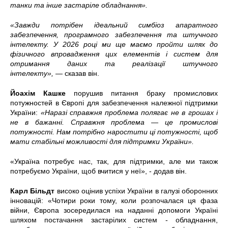
танки та інше застаріле обладнання».
«Завжди потрібен ідеальний симбіоз апаратного
забезпечення, програмного забезпечення та штучного
інтелекту. У 2026 році ми ще маємо пройти шлях до
фізичного впровадження цих елементів і систем для
отримання даних та реалізації штучного
інтелекту»,
—
сказав він.
Йоахім Кашке
порушив питання браку промислових
потужностей в Європі для забезпечення належної підтримки
України:
«Наразі справжня проблема полягає не в грошах і
не в бажанні. Справжня проблема — це промислові
потужності. Нам потрібно наростити ці потужності, щоб
мати стабільні можливості для підтримки України».
«Україна потребує нас, так, для підтримки, але ми також
потребуємо України, щоб вчитися у неї», - додав він.
Карл Більдт
високо оцінив успіхи України в галузі оборонних
інновацій: «Чотири роки тому, коли розпочалася ця фаза
війни, Європа зосередилася на наданні допомоги Україні
шляхом постачання застарілих систем - обладнання,