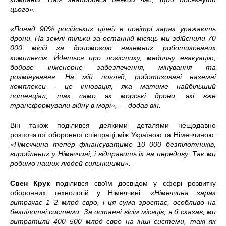
цього».
«Понад 90% російських цілей в повітрі зараз уражають
дрони. На землі тільки за останній місяць ми здійснили 70
000 місій за допомогою наземних роботизованих
комплексів. Йдеться про логістику, медичну евакуацію,
бойове інженерне забезпечення, мінування та
розмінування. На мій погляд, роботизовані наземні
комплекси - це інновація, яка матиме найбільший
потенціал, так само як морські дрони, які вже
трансформували війну в морі», — додав він.
Він також поділився деякими деталями нещодавно
розпочатої оборонної співпраці між Україною та Німеччиною
:
«Німеччина тепер фінансуватиме 10 000 безпілотників,
вироблених у Німеччині, і відправить їх на передову. Так ми
робимо наших людей сильнішими».
Свен Крук
поділився своїм досвідом у сфері розвитку
оборонних технологій у Німеччині:
«Німеччина зараз
витрачає 1–2 млрд євро, і ця сума зростає, особливо на
безпілотні системи. За останні вісім місяців, я б сказав, ми
витратили 400–500 млрд євро на інші системи, такі як