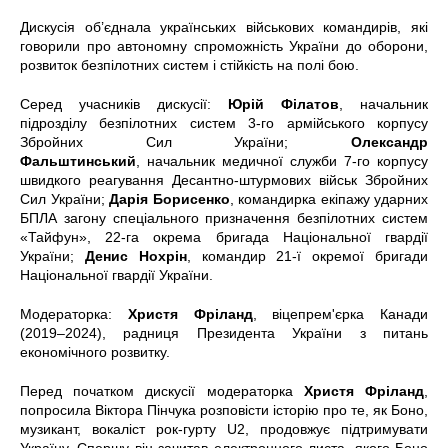
Дискусія об’єднала українських військових командирів, які
говорили про автономну спроможність України до оборони,
розвиток безпілотних систем і стійкість на полі бою.
Серед учасників дискусії:
Юрій Філатов
, начальник
підрозділу безпілотних систем 3-го армійського корпусу
Збройних Сил України;
Олександр
Фальштинський
, начальник медичної служби 7-го корпусу
швидкого реагування Десантно-штурмових військ Збройних
Сил України;
Дарія Борисенко
, командирка екіпажу ударних
БПЛА загону спеціального призначення безпілотних систем
«Тайфун», 22-га окрема бригада Національної гвардії
України;
Денис Нохрін
, командир 21-ї окремої бригади
Національної гвардії України.
Модераторка:
Христя Фріланд
, віцепрем'єрка Канади
(2019–2024), радниця Президента України з питань
економічного розвитку.
Перед початком дискусії модераторка
Христя Фріланд
,
попросила Віктора Пінчука розповісти історію про те, як Боно,
музикант, вокаліст рок-гурту U2, продовжує підтримувати