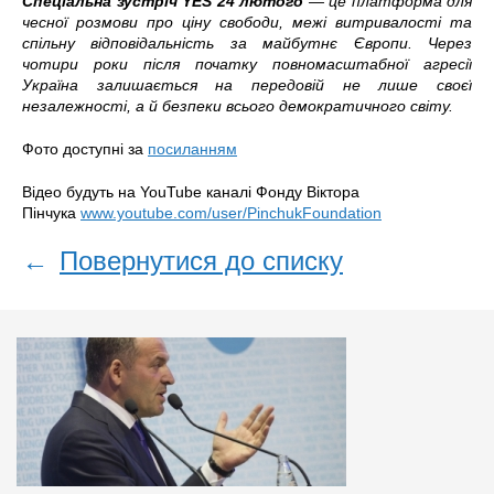
Спеціальна зустріч YES 24 лютого
— це платформа для
чесної розмови про ціну свободи, межі витривалості та
спільну відповідальність за майбутнє Європи. Через
чотири роки після початку повномасштабної агресії
Україна залишається на передовій не лише своєї
незалежності, а й безпеки всього демократичного світу.
Фото доступні за
посиланням
Відео будуть на YouTube каналі Фонду Віктора
Пінчука
www.youtube.com/user/PinchukFoundation
←
Повернутися до списку