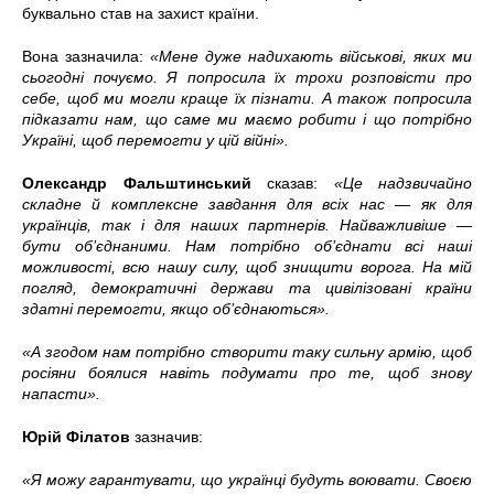
буквально став на захист країни.
Вона зазначила:
«Мене дуже надихають військові, яких ми
сьогодні почуємо. Я попросила їх трохи розповісти про
себе, щоб ми могли краще їх пізнати. А також попросила
підказати нам, що саме ми маємо робити і що потрібно
Україні, щоб перемогти у цій війні».
Олександр Фальштинський
сказав:
«Це надзвичайно
складне й комплексне завдання для всіх нас — як для
українців, так і для наших партнерів. Найважливіше —
бути об’єднаними. Нам потрібно об’єднати всі наші
можливості, всю нашу силу, щоб знищити ворога. На мій
погляд, демократичні держави та цивілізовані країни
здатні перемогти, якщо об’єднаються».
«А згодом нам потрібно створити таку сильну армію, щоб
росіяни боялися навіть подумати про те, щоб знову
напасти».
Юрій Філатов
зазначив:
«Я можу гарантувати, що українці будуть воювати. Своєю