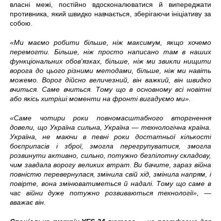
власні межі, постійно вдосконалюватися й випереджати
противника, який швидко навчається, зберігаючи ініціативу за
собою.
«Ми маємо робити більше, ніж максимум, якщо хочемо
перемогти. Більше, ніж просто написано там в наших
функціональних обов'язках, більше, ніж ми звикли нищити
ворога до цього різними методами, більше, ніж ми
навіть
можемо. Ворог дійсно величезний, він важкий, він швидко
вчиться. Саме вчиться. Тому що в основному всі новітні
або якісь хитріші моменти на фронті вигадуємо ми».
«Саме чотири роки повномасштабного вторгнення
довели, що Україна сильна, Україна — технологічна країна.
Україна, не маючи в певні роки достатньої кількості
боєприпасів і зброї, змогла перегрупуватися, змогла
розвинути активно, сильно, потужно безпілотну складову,
чим завдала ворогу великих втрат. Ви бачите, зараз війна
повністю перевернулася, змінила свій хід, змінила напрям, і
повірте, вона змінюватиметься й надалі. Тому що саме в
час війни дуже потужно розвиваються технології», —
вважає він.