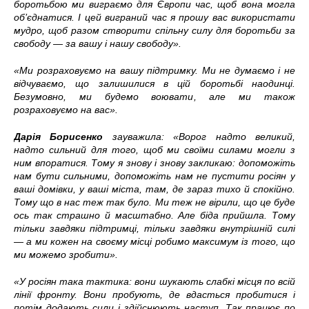
боротьбою ми виграємо для Європи час, щоб вона могла
об’єднатися. І цей виграний час я прошу вас використати
мудро, щоб разом створити спільну силу для боротьби за
свободу — за вашу і нашу свободу».
«Ми розраховуємо на вашу підтримку. Ми не думаємо і не
відчуваємо, що залишилися в цій боротьбі наодинці.
Безумовно, ми будемо воювати, але ми також
розраховуємо на вас».
Дарія Борисенко
зауважила: «Ворог надто великий,
надто сильний для того, щоб ми своїми силами могли з
ним впоратися. Тому я знову і знову закликаю: допоможіть
нам бути сильними, допоможіть нам не пустити росіян у
ваші домівки, у ваші міста, там, де зараз тихо й спокійно.
Тому що в нас теж так було. Ми теж не вірили, що це буде
ось так страшно й масштабно. Але біда прийшла. Тому
тільки завдяки підтримці, тільки завдяки внутрішній силі
— а ми кожен на своєму місці
робимо максимум із того, що
ми можемо зробити».
«У росіян така тактика: вони шукають слабкі місця по всій
лінії фронту. Вони пробують, де вдасться пробитися і
потім додають сили і здійснюють наступ. Так працює по