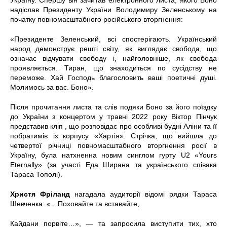
Україну. Спершу він зачитав електронного листа, якого Боно
надіслав Президенту України Володимиру Зеленському на
початку повномасштабного російського вторгнення:
«Президенте Зеленський, всі спостерігають. Український
народ демонструє решті світу, як виглядає свобода, що
означає відчувати свободу і, найголовніше, як свобода
проявляється. Тиран, що знаходиться по сусідству не
переможе. Хай Господь благословить ваші поетичні душі.
Молимось за вас. Боно».
Після прочитання листа та слів подяки Боно за його поїздку
до України з концертом у травні 2022 року Віктор Пінчук
представив кліп , що розповідає про особливі будні Аліни та її
побратимів із корпусу «Хартія». Стрічка, що вийшла до
четвертої річниці повномасштабного вторгнення росії в
Україну, була натхненна новим синглом гурту U2 «Yours
Eternally» (за участі Еда Ширана та українського співака
Тараса Тополі).
Христя Фріланд
нагадала аудиторії відомі рядки Тараса
Шевченка: «…Поховайте та вставайте,
Кайдани порвіте…», — та запросила виступити тих, хто