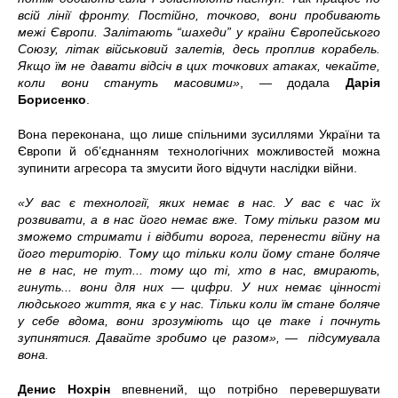
всій лінії фронту. Постійно, точково, вони пробивають
межі Європи. Залітають “шахеди” у країни Європейського
Союзу, літак військовий залетів, десь проплив корабель.
Якщо їм не давати відсіч в цих точкових атаках, чекайте,
коли вони стануть масовими»
, — додала
Дарія
Борисенко
.
Вона переконана, що лише спільними зусиллями України та
Європи й об’єднанням технологічних можливостей можна
зупинити агресора та змусити його відчути наслідки війни.
«У вас є технології, яких немає в нас. У вас є час їх
розвивати, а в нас його немає вже. Тому тільки разом ми
зможемо стримати і відбити ворога, перенести війну на
його територію. Тому що тільки коли йому стане боляче
не в нас, не тут... тому що ті, хто в нас, вмирають,
гинуть... вони для них — цифри. У них немає цінності
людського життя, яка є у нас. Тільки коли їм стане боляче
у себе вдома, вони зрозуміють що це таке і почнуть
зупинятися. Давайте зробимо це разом», — підсумувала
вона.
Денис Нохрін
впевнений, що потрібно перевершувати