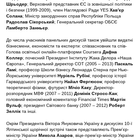
Шрьодер
; Верховний представник ЄС із зовнішньої політики
і безпеки (1999-2009), член Наглядової Ради YES
Хав'єр
Солана
; Міністр закордонних справ Республіки Польща
Радослав Сікорський
; Генеральний секретар ОБСЄ
Ламберто Занньєр
.
До числа учасників панельних дискусій також увійшли видатні
бізнесмени, економісти та експерти: співзасновник та спів-
Голова освітньої онлайн-платформи Coursera
Дафна
Коллер
; почесний Президент Інституту Жака Делора «Наша
Європа», Генеральний директор СОТ (2005 – 2013)
Паскаль
Ламі
; професор Школи бізнесу Леонарда Стерна при Нью-
Йоркському університеті
Нуріель Рубіні
; професор історії
Гарвардського університету
Найал Фергюсон
; професор
теоретичної фізики, футурист
Мічіо Каку
; Директор-
розпорядник МВФ (2007 – 2011)
Домінік Стросс-Кан
;
головний економічний коментатор Financial Times
Мартін
Вульф
; президент Світового банку (2007 – 2012)
Роберт
Зеллік
та інші.
Окрім Президента Віктора Януковича Україну в дискусіях 10-ї
Ялтинської щорічної зустрічі також представляють Прем'єр-
міністр України
Микола Азаров
, віце-прем’єр-міністр України