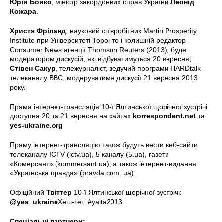
Юрій Бойко
, міністр закордонних справ України
Леонід
Кожара
.
Христя Фріланд
, науковий співробітник Martin Prosperity
Institute при Університеті Торонто і колишній редактор
Consumer News агенції Thomson Reuters (2013), буде
модератором дискусій, які відбуватимуться 20 вересня;
Стівен Сакур
, тележурналіст, ведучий програми HARDtalk
телеканалу BBC, модеруватиме дискусії 21 вересня 2013
року.
Пряма інтернет-трансляція 10-ї Ялтинської щорічної зустрічі
доступна 20 та 21 вересня на сайтах
korrespondent.net
та
yes-ukraine.org
Пряму інтернет-трансляцію також будуть вести веб-сайти
телеканалу ICTV (ictv.ua), 5 каналу (5.ua), газети
«Комерсант» (kommersant.ua), а також інтернет-видання
«Українська правда» (pravda.com. ua).
Офіційний
Твіттер
10-ї Ялтинської щорічної зустрічі:
@yes_ukraine
Хеш-тег: #yalta2013
Спеціальні партнери: