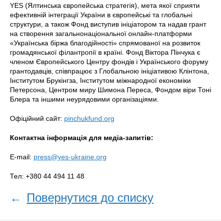
YES (Ялтинська європейська стратегія), мета якої сприяти
ефективній інтеграції України в європейські та глобальні
структури, а також Фонд виступив ініціатором та надав грант
на створення загальнонаціональної онлайн-платформи
«Українська біржа благодійності» спрямованої на розвиток
громадянської філантропії в країні. Фонд Віктора Пінчука є
членом Європейського Центру фондів і Українського форуму
грантодавців, співпрацює з Глобальною ініціативою Клінтона,
Інститутом Брукінгза, Інститутом міжнародної економіки
Петерсона, Центром миру Шимона Переса, Фондом віри Тоні
Блера та іншими неурядовими організаціями.
Офіційний сайт:
pinchukfund.org
Контактна інформація для медіа-запитів:
E-mail:
press@yes-ukraine.org
Тел: +380 44 494 11 48
←
Повернутися до списку