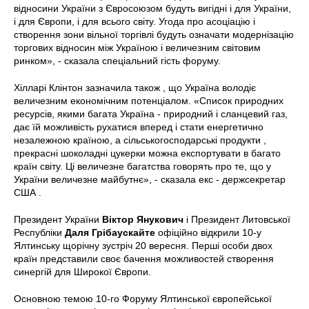
відносини України з Євросоюзом будуть вигідні і для України,
і для Європи, і для всього світу. Угода про асоціацію і
створення зони вільної торгівлі будуть означати модернізацію
торгових відносин між Україною і величезним світовим
ринком», - сказала спеціальний гість форуму.
Хілларі Клінтон зазначила також , що Україна володіє
величезним економічним потенціалом. «Список природних
ресурсів, якими багата Україна - природний і сланцевий газ,
дає їй можливість рухатися вперед і стати енергетично
незалежною країною, а сільськогосподарські продукти ,
прекрасні шоколадні цукерки можна експортувати в багато
країн світу. Ці величезне багатства говорять про те, що у
України величезне майбутнє», - сказала екс - держсекретар
США .
Президент України
Віктор Янукович
і Президент Литовської
Республіки
Даля Грібаускайте
офіційно відкрили 10-у
Ялтинську щорічну зустріч 20 вересня. Перші особи двох
країн представили своє бачення можливостей створення
синергій для Широкої Європи.
Основною темою 10-го Форуму Ялтинської європейської