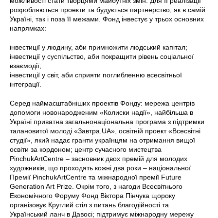
можливості стати творцями майбутніх змін. Для її реалізації
розробляються проекти та будується партнерство, як в самій
Україні, так і поза її межами. Фонд інвестує у трьох основних
напрямках:
інвестиції у людину, аби примножити людський капітал;
інвестиції у суспільство, аби покращити рівень соціальної
взаємодії;
інвестиції у світ, аби сприяти поглибленню всесвітньої
інтеграції.
Серед наймасштабніших проектів Фонду: мережа центрів
допомоги новонародженим «Колиски надії», найбільша в
Україні приватна загальнонаціональна програма з підтримки
талановитої молоді «Завтра.UA», освітній проект «Всесвітні
студії», який надає гранти українцям на отримання вищої
освіти за кордоном; центр сучасного мистецтва
PinchukArtCentre – засновник двох премій для молодих
художників, що проходять кожні два роки – національної
Премії PinchukArtCentre та міжнародної премії Future
Generation Art Prize. Окрім того, з нагоди Всесвітнього
Економічного Форуму Фонд Віктора Пінчука щороку
організовує Круглий стіл з питань благодійності та
Український ланч в Давосі; підтримує міжнародну мережу