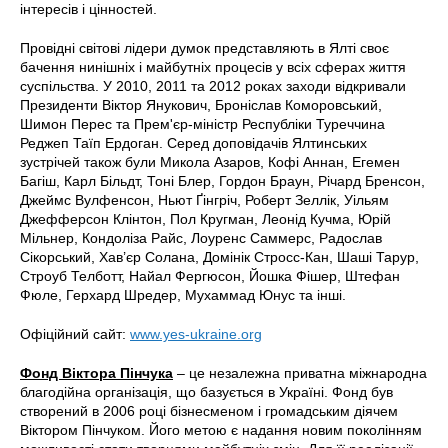
інтересів і цінностей.
Провідні світові лідери думок представляють в Ялті своє
бачення нинішніх і майбутніх процесів у всіх сферах життя
суспільства. У 2010, 2011 та 2012 роках заходи відкривали
Президенти Віктор Янукович, Броніслав Коморовський,
Шимон Перес та Прем'єр-міністр Республіки Туреччина
Реджеп Таїп Ердоган. Серед доповідачів Ялтинських
зустрічей також були Микола Азаров, Кофі Аннан, Егемен
Багіш, Карл Більдт, Тоні Блер, Гордон Браун, Річард Бренсон,
Джеймс Вулфенсон, Ньют Ґінгріч, Роберт Зеллік, Уільям
Джефферсон Клінтон, Пол Кругман, Леонід Кучма, Юрій
Мільнер, Кондоліза Райс, Лоуренс Саммерс, Радослав
Сікорський, Хав’єр Солана, Домінік Стросс-Кан, Шаші Тарур,
Строуб Телботт, Найал Фергюсон, Йошка Фішер, Штефан
Фюле, Герхард Шредер, Мухаммад Юнус та інші.
Офіційний сайт:
www.yes-ukraine.org
Фонд Віктора Пінчука
– це незалежна приватна міжнародна
благодійна організація, що базується в Україні. Фонд був
створений в 2006 році бізнесменом і громадським діячем
Віктором Пінчуком. Його метою є надання новим поколінням