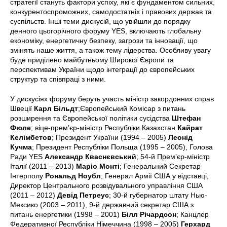
стратегії стануть фактори успіху, які є фундаментом сильних,
конкурентоспроможних, самодостатніх і правових держав та
суспільств. Інші теми дискусій, що увійшли до порядку
денного цьогорічного форуму YES, включають глобальну
економіку, енергетичну безпеку, загрози та інновації, що
змінять наше життя, а також тему лідерства. Особливу увагу
буде приділено майбутньому Широкої Європи та
перспективам України щодо інтеграції до європейських
структур та співпраці з ними.
У дискусіях форуму беруть участь міністр закордонних справ
Швеції
Карл Більдт
;Європейський Комісар з питань
розширення та Європейської політики сусідства
Штефан
Фюле
; віце-прем’єр-міністр Республіки Казахстан
Кайрат
Келімбетов
; Президент України (1994 – 2005)
Леонід
Кучма
; Президент Республіки Польща (1995 – 2005), Голова
Ради YES
Александр Кваснєвський
; 54-й Прем’єр-міністр
Італії (2011 – 2013)
Маріо Монті
; Генеральний Секретар
Інтерполу
Рональд Ноубл
; Генерал Армії США у відставці,
Директор Центрального розвідувального управління США
(2011 – 2012)
Девід Петреус
; 30-й губернатор штату Нью-
Мексико (2003 – 2011), 9-й державний секретар США з
питань енергетики (1998 – 2001)
Білл Річардсон
; Канцлер
Федеративної Республіки Німеччина (1998 – 2005)
Герхард