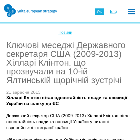
Укр
Eng
←
Новини
Ключові меседжі Державного
секретаря США (2009-2013)
Хілларі Клінтон, що
прозвучали на 10-ій
Ялтинській щорічній зустрічі
21 вересня 2013
Хілларі Клінтон вітає одностайність влади та опозиції
України на шляху до ЄС
Державний секретар США (2009-2013) Хілларі Клінтон вітає
одностайність влади та опозиції України у питанні
європейської інтеграції країни.
«Я з радістю дізналася, що Кабінет міністрів вже схвалив