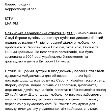
Корреспондент
Kорреспондент.net
ICTV
ЕРА ФМ
Ялтинська європейська стратегія (YES)
- найбільший на
Сході Європи суспільний інститут публічної дипломатії, який
підтримує відкритий і рівноправний діалог з глобальних
проблем між Європейським Союзом, Україною, Росією та
іншими країнами. Це незалежна організація, яка була
заснована в 2004 році українським бізнесменом та
громадським діячем Віктором Пінчуком.
Ялтинські Щорічні Зустрічі в Лівадійському палаці Ялти стали
відкритим майданчиком для обговорення нових ідей і
поглядів щодо шляхів розвитку Європи, України і всього світу.
Щороку форум збирає більше 200 політиків, дипломатів,
державних діячів, журналістів, аналітиків і бізнесменів з понад
20 країн світу. Діалог щодо глобальних викликів забезпечує
ширше бачення внутрішньої ситуації в Україні, її розвитку і
перспектив у сучасному світі. Він також є стимулом для
пошуку точок дотику у відносинах між країнами, спільних