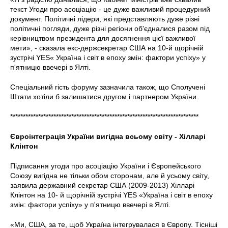
текст Угоди про асоціацію - це дуже важливий процедурний
документ. Політичні лідери, які представляють дуже різні
політичні погляди, дуже різні регіони об'єдналися разом під
керівництвом президента для досягнення цієї важливої ​​
мети», - сказала екс-держсекретар США на 10-й щорічній
зустрічі YES« Україна і світ в епоху змін: фактори успіху» у
п'ятницю ввечері в Ялті.
Спеціальний гість форуму зазначила також, що Сполучені
Штати хотіли б залишатися другом і партнером України.
**************************************************************************
Євроінтеграція
України
вигідна
всьому
світу
-
Хілларі
Клінтон
Підписання угоди про асоціацію України і Європейського
Союзу вигідна не тільки обом сторонам, але й усьому світу,
заявила державний секретар США (2009-2013) Хілларі
Клінтон на 10- й щорічній зустрічі YES «Україна і світ в епоху
змін: фактори успіху» у п'ятницю ввечері в Ялті.
«Ми, США, за те, щоб Україна інтегрувалася в Європу. Тісніші