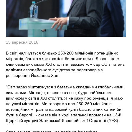
15 вересня 2016
В світі налічується близько 250-260 мільйонів потенційних
мігрантів, багато з яких хотіли би опинитися в Європі, це є
ключовим викликом ХХІ століття, вважає комісар ЄС з питань
політики європейського сусідства та переговорів з
розширення Йоханнес Хан.
"Світ зараз зіштовхнувся з багатьма складними глобальними
викликами. Міграція, швидше за все, буде найбільшим
викликом у світі в ХХІ столітті. Я не кажу про біженців, я маю
на увазі мігрантів. Ми говоримо про 250-260 мільйонів
потенційних мігрантів на земній кулі і багато з них хотіли би
бути в Європі", - сказав він в ході вітальної промови на 13-й
Щорічній зустрічі Ялтинської Європейської Стратегії (YES).
Єврокомісар наголосив, що політика ізоляції та