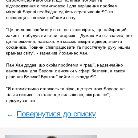
відгородження є помилковою і для вирішення проблем
міграції Європі необхідна єдність серед членів ЄС та
співпраця з іншими країнами світу.
"Це не легко зробити у світі, де люди вірять, що найкращий
захист - побудувати стіни, огорожі… Думаю ми всі знаємо, що
це не рішення, навпаки, ми маємо відкрити двері, знайти
союзників. Повинні співпрацювати та простягнути руку іншим
країнам світу", - зазначив Йоханнес Хан.
Пан Хан додав, що окрім проблеми міграції, надзвичайно
важливими для Європи є виклики у сфері безпеки, а також
рішення Великої Британії вийти зі складу ЄС.
"Я оптимістично ставлюсь та вірю, що зрештою Європа не
тільки виживе - а стане ще сильнішою, ніж раніше", -
підсумував він.
←
Повернутися до списку