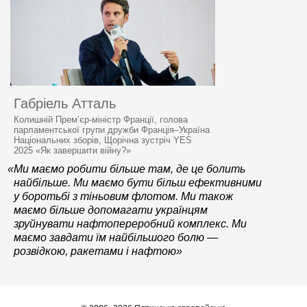
Габріель Атталь
Колишній Прем’єр-міністр Франції, голова
парламентської групи дружби Франція–Україна
Національних зборів, Щорічна зустріч YES
2025 «Як завершити війну?»
«Ми маємо робити більше там, де це болить
найбільше. Ми маємо бути більш ефективними
у боротьбі з тіньовим флотом. Ми також
маємо більше допомагати українцям
зруйнувати нафтопереробний комплекс. Ми
маємо завдати їм найбільшого болю —
розвідкою, ракетами і нафтою»