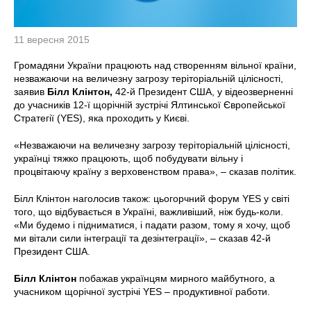
11 вересня 2015
Громадяни України працюють над створенням вільної країни,
незважаючи на величезну загрозу теріторіальній цілісності,
заявив
Білл Клінтон,
42-й Президент США, у відеозверненні
до учасників 12-ї щорічній зустрічі Ялтинської Європейської
Стратегії (YES), яка проходить у Києві.
«Незважаючи на величезну загрозу теріторіальній цілісності,
українці тяжко працюють, щоб побудувати вільну і
процвітаючу країну з верховенством права», – сказав політик.
Білл Клінтон наголосив також: цьогорчний форум YES у світі
того, що відбувається в Україні, важливіший, ніж будь-коли.
«Ми будемо і підниматися, і падати разом, тому я хочу, щоб
ми вітали сили інтеграції та дезінтеграції», – сказав 42-й
Президент США.
Білл Клінтон
побажав українцям мирного майбутного, а
учасником щорічної зустрічі YES – продуктивної работи.