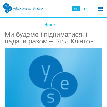
Укр
Eng
←
Новини
Ми будемо і підниматися, і
падати разом – Білл Клінтон