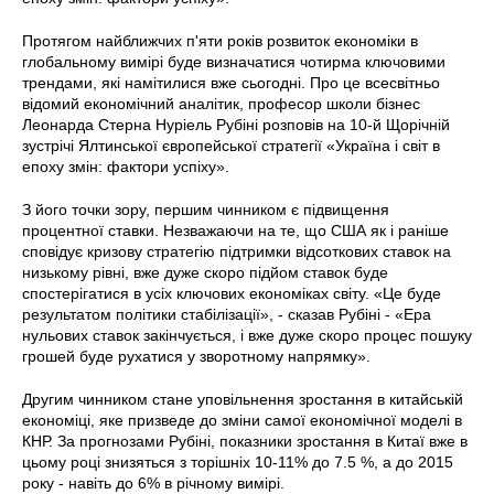
Протягом найближчих п'яти років розвиток економіки в
глобальному вимірі буде визначатися чотирма ключовими
трендами, які намітилися вже сьогодні. Про це всесвітньо
відомий економічний аналітик, професор школи бізнес
Леонарда Стерна Нуріель Рубіні розповів на 10-й Щорічній
зустрічі Ялтинської європейської стратегії «Україна і світ в
епоху змін: фактори успіху».
З його точки зору, першим чинником є підвищення
процентної ставки. Незважаючи на те, що США як і раніше
сповідує кризову стратегію підтримки відсоткових ставок на
низькому рівні, вже дуже скоро підйом ставок буде
спостерігатися в усіх ключових економіках світу. «Це буде
результатом політики стабілізації», - сказав Рубіні - «Ера
нульових ставок закінчується, і вже дуже скоро процес пошуку
грошей буде рухатися у зворотному напрямку».
Другим чинником стане уповільнення зростання в китайській
економіці, яке призведе до зміни самої економічної моделі в
КНР. За прогнозами Рубіні, показники зростання в Китаї вже в
цьому році знизяться з торішніх 10-11% до 7.5 %, а до 2015
року - навіть до 6% в річному вимірі.