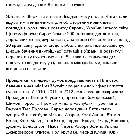
громадським діячем Віктором Пінчуком.
Ялтинські Щорічні Зустрічі в Лівадійському палаці Ялти стали
відкритим майданчиком для обговорення нових ідей і
поглядів щодо шляхів розвитку Європи, України і всього світу.
Щороку форум збирає більше 200 політиків, дипломатів,
державних діячів, журналістів, аналітиків і бізнесменів з понад
20 країн світу. Діалог щодо глобальних викликів забезпечує
ширше бачення внутрішньої ситуації в Україні, її розвитку і
перспектив у сучасному світі. Він також є стимулом для
пошуку точок дотику у відносинах між країнами, спільних
інтересів і цінностей.
Провідні світові лідери думок представляють в Ялті своє
бачення нинішніх і майбутніх процесів у всіх сферах життя
суспільства. У 2010, 2011 та 2012 роках заходи відкривали
Президенти Віктор Янукович, Броніслав Коморовський,
Шимон Перес та Прем'єр-міністр Республіки Туреччина
Реджеп Таїп Ердоган. Серед доповідачів Ялтинських
зустрічей також були Микола Азаров, Кофі Аннан, Егемен
Багіш, Карл Більдт, Тоні Блер, Гордон Браун, Річард Бренсон,
Джеймс Вулфенсон, Ньют Ґінгріч, Роберт Зеллік, Уільям
Джефферсон Клінтон, Пол Кругман, Леонід Кучма, Юрій