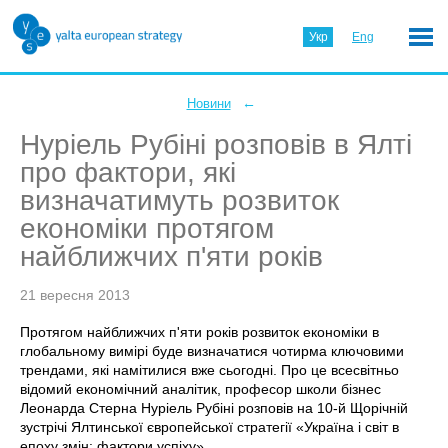
Укр
Eng
←
Новини
Нуріель Рубіні розповів в Ялті
про фактори, які
визначатимуть розвиток
економіки протягом
найближчих п'яти років
21 вересня 2013
Протягом найближчих п'яти років розвиток економіки в
глобальному вимірі буде визначатися чотирма ключовими
трендами, які намітилися вже сьогодні. Про це всесвітньо
відомий економічний аналітик, професор школи бізнес
Леонарда Стерна Нуріель Рубіні розповів на 10-й Щорічній
зустрічі Ялтинської європейської стратегії «Україна і світ в
епоху змін: фактори успіху».