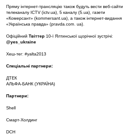
Пряму інтернет-трансляцію також будуть вести веб-сайти
телеканалу ICTV (ictv.ua), 5 каналу (5.ua), газети
«Комерсант» (kommersant.ua), а також інтернет-видання
«Українська правда» (pravda.com. ua).
Офіційний
Твіттер
10-ї Ялтинської щорічної зустрічі:
@yes_ukraine
Хеш-тег: #yalta2013
Спеціальні партнери:
ДТЕК
АЛЬФА-БАНК (УКРАЇНА)
Партнери:
Shell
Смарт-Холдинг
DCH