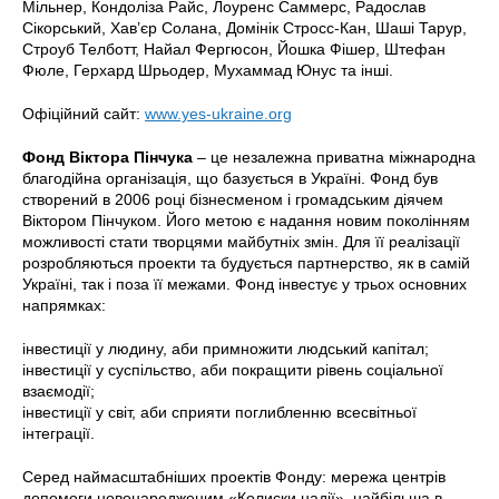
Мільнер, Кондоліза Райс, Лоуренс Саммерс, Радослав
Сікорський, Хав’єр Солана, Домінік Стросс-Кан, Шаші Тарур,
Строуб Телботт, Найал Фергюсон, Йошка Фішер, Штефан
Фюле, Герхард Шрьодер, Мухаммад Юнус та інші.
Офіційний сайт:
www.yes-ukraine.org
Фонд Віктора Пінчука
– це незалежна приватна міжнародна
благодійна організація, що базується в Україні. Фонд був
створений в 2006 році бізнесменом і громадським діячем
Віктором Пінчуком. Його метою є надання новим поколінням
можливості стати творцями майбутніх змін. Для її реалізації
розробляються проекти та будується партнерство, як в самій
Україні, так і поза її межами. Фонд інвестує у трьох основних
напрямках:
інвестиції у людину, аби примножити людський капітал;
інвестиції у суспільство, аби покращити рівень соціальної
взаємодії;
інвестиції у світ, аби сприяти поглибленню всесвітньої
інтеграції.
Серед наймасштабніших проектів Фонду: мережа центрів
допомоги новонародженим «Колиски надії», найбільша в