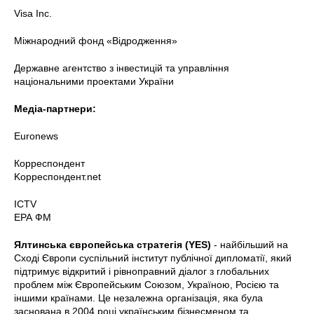
Visa Inc.
Міжнародний фонд «Відродження»
Державне агентство з інвестицій та управління
національними проектами України
Медіа-партнери:
Euronews
Корреспондент
Kорреспондент.net
ICTV
ЕРА ФМ
Ялтинська європейська стратегія (YES)
- найбільший на
Сході Європи суспільний інститут публічної дипломатії, який
підтримує відкритий і рівноправний діалог з глобальних
проблем між Європейським Союзом, Україною, Росією та
іншими країнами. Це незалежна організація, яка була
заснована в 2004 році українським бізнесменом та