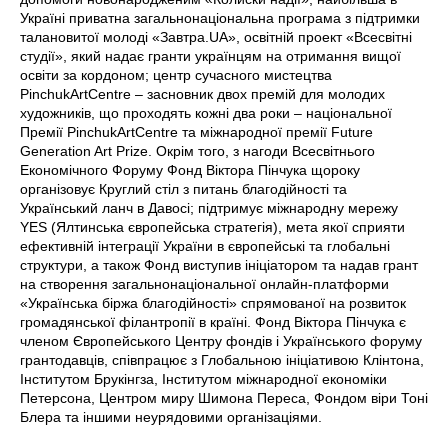
Україні приватна загальнонаціональна програма з підтримки
талановитої молоді «Завтра.UA», освітній проект «Всесвітні
студії», який надає гранти українцям на отримання вищої
освіти за кордоном; центр сучасного мистецтва
PinchukArtCentre – засновник двох премій для молодих
художників, що проходять кожні два роки – національної
Премії PinchukArtCentre та міжнародної премії Future
Generation Art Prize. Окрім того, з нагоди Всесвітнього
Економічного Форуму Фонд Віктора Пінчука щороку
організовує Круглий стіл з питань благодійності та
Український ланч в Давосі; підтримує міжнародну мережу
YES (Ялтинська європейська стратегія), мета якої сприяти
ефективній інтеграції України в європейські та глобальні
структури, а також Фонд виступив ініціатором та надав грант
на створення загальнонаціональної онлайн-платформи
«Українська біржа благодійності» спрямованої на розвиток
громадянської філантропії в країні. Фонд Віктора Пінчука є
членом Європейського Центру фондів і Українського форуму
грантодавців, співпрацює з Глобальною ініціативою Клінтона,
Інститутом Брукінгза, Інститутом міжнародної економіки
Петерсона, Центром миру Шимона Переса, Фондом віри Тоні
Блера та іншими неурядовими організаціями.