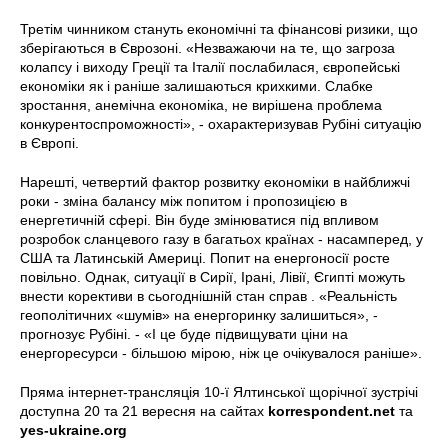
Третім чинником стануть економічні та фінансові ризики, що
зберігаються в Єврозоні. «Незважаючи на те, що загроза
колапсу і виходу Греції та Італії послабилася, європейські
економіки як і раніше залишаються крихкими. Слабке
зростання, анемічна економіка, не вирішена проблема
конкурентоспроможності», - охарактеризував Рубіні ситуацію
в Європі.
Нарешті, четвертий фактор розвитку економіки в найближчі
роки - зміна балансу між попитом і пропозицією в
енергетичній сфері. Він буде змінюватися під впливом
розробок сланцевого газу в багатьох країнах - насамперед, у
США та Латинській Америці. Попит на енергоносії росте
повільно. Однак, ситуації в Сирії, Ірані, Лівії, Єгипті можуть
внести корективи в сьогоднішній стан справ . «Реальність
геополітичних «шумів» на енергоринку залишиться», -
прогнозує Рубіні. - «І це буде підвищувати ціни на
енергоресурси - більшою мірою, ніж це очікувалося раніше».
Пряма інтернет-трансляція 10-ї Ялтинської щорічної зустрічі
доступна 20 та 21 вересня на сайтах
korrespondent.net
та
yes-ukraine.org