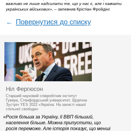
важливо не лише надсилати те, що у нас є, але і навчати
українських військових»
, – запевнив Крістіан Фройдінг.
←
Повернутися до списку
Ніл Фергюсон
Старший науковий співробітник інститут
Гувера, Стенфордський університет, Щорічна
Зустріч YES 2022 «Україна: На захисті нашої
спільної свободи»
«Росія більша за Україну, її ВВП більший,
населення більше. Можна припустити, що
росія переможе. Але історія показує, що менші