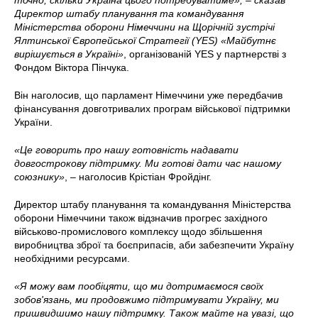
точно, скільки Україна цього потребуватиме», – сказав
Директор штабу планування та командування
Міністерства оборони Німеччини на Щорічній зустрічі
Ялтинської Європейської Стратегії (YES) «Майбутнє
вирішується в Україні»
, організованій YES у партнерстві з
Фондом Віктора Пінчука.
Він наголосив, що парламент Німеччини уже передбачив
фінансування довготривалих програм військової підтримки
України.
«Це говорить про нашу готовність надавати
довгострокову підтримку. Ми готові дати час нашому
союзнику»
, – наголосив Крістіан Фройдінг.
Директор штабу планування та командування Міністерства
оборони Німеччини також відзначив прогрес західного
військово-промислового комплексу щодо збільшення
виробництва зброї та боєприпасів, аби забезпечити Україну
необхідними ресурсами.
«Я можу вам пообіцяти, що ми дотримаємося своїх
зобов'язань, ми продовжимо підтримувати Україну, ми
пришвидшимо нашу підтримку. Також майте на увазі, що