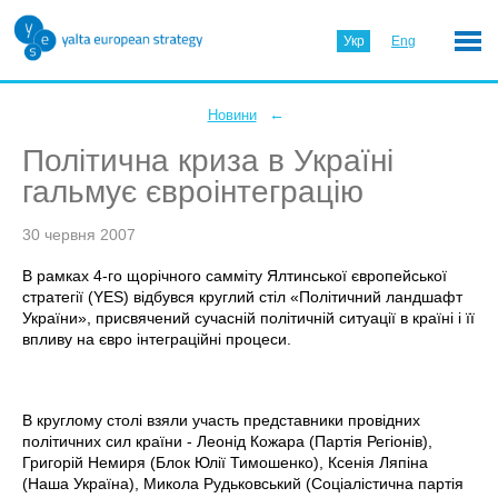
Укр
Eng
←
Новини
Політична криза в Україні
гальмує євроінтеграцію
30 червня 2007
В рамках 4-го щорічного самміту Ялтинської європейської
стратегії (YES) відбувся круглий стіл «Політичний ландшафт
України», присвячений сучасній політичній ситуації в країні і її
впливу на євро інтеграційні процеси.
В круглому столі взяли участь представники провідних
політичних сил країни - Леонід Кожара (Партія Регіонів),
Григорій Немиря (Блок Юлії Тимошенко), Ксенія Ляпіна
(Наша Україна), Микола Рудьковський (Соціалістична партія