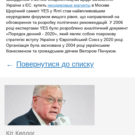
України з ЄС. купить
неодимовые магниты
в Москве
Щорічний самміт YES у Ялті став найвпливовішим
неурядовим форумом вищого рівня, що направлений на
обговорення та розробку політичних рекомендацій. У 2006
році експертами YES було розроблено аналітичний документ
«Порядок денний - 2020», який являє собою покрокову
стратегію вступу України у Європейський Союз у 2020 році.
Організація була заснована у 2004 році українським
бізнесменом та громадським діячем Віктором Пінчуком.
←
Повернутися до списку
Кіт Келлог