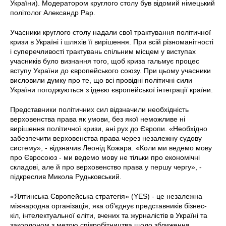
України). Модератором круглого столу був відомий німецький
політолог Александр Рар.
Учасники круглого столу надали свої трактування політичної
кризи в Україні і шляхів її вирішення. При всій різноманітності
і суперечливості трактувань спільним місцем у виступах
учасників було визнання того, щоб криза гальмує процес
вступу України до європейського союзу. При цьому учасники
висловили думку про те, що всі провідні політичні сили
України погоджуються з ідеєю європейської інтеграції країни.
Представники політичних сил відзначили необхідність
верховенства права як умови, без якої неможливе ні
вирішення політичної кризи, ані рух до Європи. «Необхідно
забезпечити верховенства права через незалежну судову
систему», - відзначив Леонід Кожара. «Коли ми ведемо мову
про Євросоюз - ми ведемо мову не тільки про економічні
складові, але й про верховенство права у першу чергу», -
підкреслив Микола Рудьковський.
«Ялтинська Європейська стратегія» (YES) - це незалежна
міжнародна організація, яка об'єднує представників бізнес-
кіл, інтелектуальної еліти, вчених та журналістів в Україні та
закордоном з метою співробітництва щодо зближення