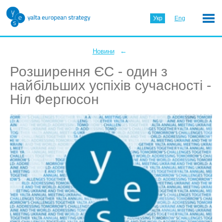
Укр
Eng
←
Новини
Розширення ЄС - один з
найбільших успіхів сучасності -
Ніл Фергюсон