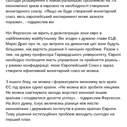
сьогодні розширення є найактуальнішою проблемою на тлі
економічної кризи в єврозоні та необхідності створення
монетарного союзу. «Якщо не буде створений монетарний
союз, весь європейський експеримент може зазнати
поразки», - підкреслив він.
Ніл Фергюсон не вірить в дезінтеграцію зони євро в
найближчому майбутньому. Він згоден з думкою глави ЄЦБ
Маріо Драгі про те, що витрати на демонтаж цієї зони будуть
більшими, ніж вартість рішення її нинішніх проблем. Разом з
тим, на думку професора Гарвардського університету, Європі
необхідно поліпшити якість управління та прийняття рішень -
у рамках конфедерації, якою Європейський Союз є зараз,
створити ефективний монетарний союз не можна.
З іншого боку, не можна і форматувати економіку всіх країн
ЄС під зразок однієї країни. «Не можна всіх зробити німцями.
Не можна нав'язувати заходи жорсткої економії іншим
країнам і сподіватися досягти успіху», - підкреслив Фергюсон.
На його думку, існує величезна різниця між якістю
економічних і державних інститутів в різних країнах Європи.
Тому рішення інституційних проблем виходить сьогодні на
перший план.