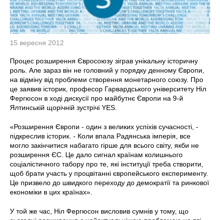
15 вересня 2012
Процес розширення Євросоюзу зіграв унікальну історичну
роль. Але зараз він не головний у порядку денному Європи,
на відміну від проблеми створення монетарного союзу. Про
це заявив історик, професор Гарвардського університету Ніл
Фергюсон в ході дискусії про майбутнє Європи на 9-й
Ялтинській щорічній зустрічі YES.
«Розширення Європи - один з великих успіхів сучасності, -
підкреслив історик. - Коли впала Радянська імперія, все
могло закінчитися набагато гірше для всього світу, якби не
розширення ЄС. Це дало сигнал країнам колишнього
соціалістичного табору про те, які інституції треба створити,
щоб брати участь у процвітанні європейського експерименту.
Це призвело до швидкого переходу до демократії та ринкової
економіки в цих країнах».
У той же час, Ніл Фергюсон висловив сумнів у тому, що