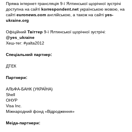
Пряма інтернет-трансляція 9-ї Ялтинської щорічної зустрічі
доступна на сайті
korrespondent.net
українською мовою, на
сайті
euronews.com
англійською, а також на сайті
yes-
ukraine.org
Офіційний
Твіттер
9-ї Ялтинської щорічної зустрічі:
@yes_ukraine
Хеш-тег: #yalta2012
Спеціальний партнер:
ДТЕК
Партнери:
АЛЬФА-БАНК (УКРАЇНА)
Shell
ОНУР
Visa Inc.
Міжнародний фонд «Відродження»
Меіда-партнери: