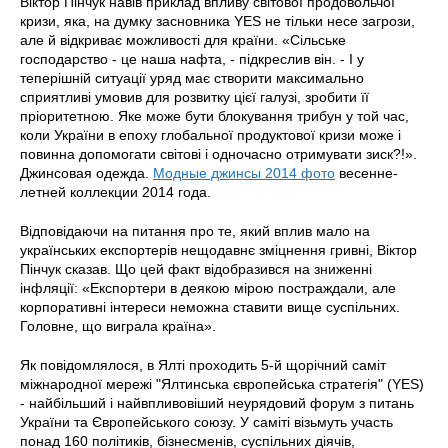
Віктор Пінчук навів приклад впливу світової продовольчої
кризи, яка, на думку засновника YES не тільки несе загрози,
але й відкриває можливості для країни. «Сільське
господарство - це наша нафта, - підкреслив він. - І у
теперішній ситуації уряд має створити максимально
сприятливі умовив для розвитку цієї галузі, зробити її
пріоритетною. Яке може бути блокування трибун у той час,
коли України в епоху глобальної продуктової кризи може і
повинна допомогати світові і одночасно отримувати зиск?!».
Джинсовая одежда.
Модные джинсы 2014 фото
весенне-
летней коллекции 2014 года.
Відповідаючи на питання про те, який вплив мало на
українських експортерів нещодавнє зміцнення гривні, Віктор
Пінчук сказав. Що цей факт відобразився на зниженні
інфляції: «Експортери в деякою мірою постраждали, але
корпоративні інтереси неможна ставити вище суспільних.
Головне, що виграла країна».
Як повідомлялося, в Ялті проходить 5-й щорічний саміт
міжнародної мережі "Ялтинська європейська стратегія" (YES)
- найбільший і найвпливовіший неурядовий форум з питань
України та Європейського союзу. У саміті візьмуть участь
понад 160 політиків, бізнесменів, суспільних діячів,