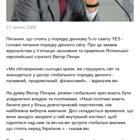
12 липня 2008
Питання, що стоять у порядку денному 5-го саміту YES -
головні питання порядку денного світу. Про це заявив
журналістам у п'ятницю засновник та правління Ялтинської
європейської стратегії Віктор Пінчук.
«Ми обговорюємо сьогодні кризи, які струшують світ та
знаходяться у центрі глобального порядку денного -
паливний, продовольчий, фінансовий», - відзначив він.
На думку Віктор Пінчука, ризики глобальних криз мають бути
усвідомлені владою та політиками. «Наші політики мають
бачити речі у більш довгостроковій перспективі, ніж
найближча виборча кампанія. Досі складається враження, що
вони занадто занурені у свій внутрішній контекст, щоб
піднятися над ним та віч-на-віч зустріти глобальні виклики,
що стоять перед Україною.» - сказав він.