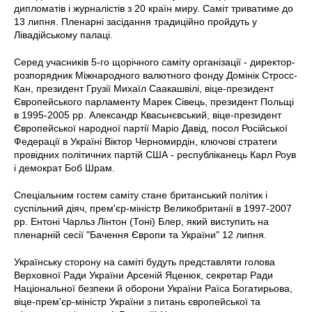
дипломатів і журналістів з 20 країн миру. Саміт триватиме до
13 липня. Пленарні засідання традиційно пройдуть у
Лівадійському палаці.
Серед учасників 5-го щорічного саміту організації - директор-
розпорядник Міжнародного валютного фонду Домінік Стросс-
Кан, президент Грузії Михаїл Саакашвілі, віце-президент
Європейського парламенту Марек Сівець, президент Польщі
в 1995-2005 рр. Александр Квасьнєвський, віце-президент
Європейської народної партії Маріо Давід, посол Російської
Федерації в Україні Віктор Черномирдін, ключові стратеги
провідних політичних партій США - республіканець Карл Роув
і демократ Боб Шрам.
Спеціальним гостем саміту стане британський політик і
суспільний діяч, прем'єр-міністр Великобританії в 1997-2007
рр. Ентоні Чарльз Лінтон (Тоні) Блер, який виступить на
пленарній сесії "Бачення Європи та України" 12 липня.
Українську сторону на саміті будуть представляти голова
Верховної Ради України Арсеній Яценюк, секретар Ради
Національної безпеки й оборони України Раїса Богатирьова,
віце-прем'єр-міністр України з питань європейської та