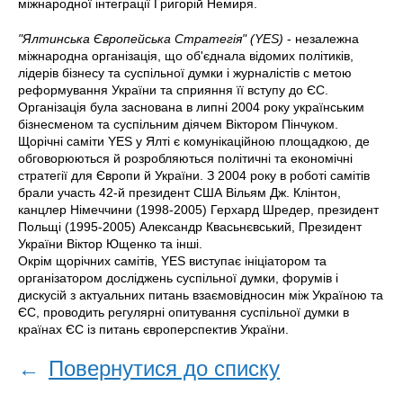
міжнародної інтеграції Григорій Немиря.
"Ялтинська Європейська Стратегія" (YES)
- незалежна
міжнародна організація, що об'єднала відомих політиків,
лідерів бізнесу та суспільної думки і журналістів c метою
реформування України та сприяння її вступу до ЄС.
Організація була заснована в липні 2004 року українським
бізнесменом та суспільним діячем Віктором Пінчуком.
Щорічні саміти YES у Ялті є комунікаційною площадкою, де
обговорюються й розробляються політичні та економічні
стратегії для Європи й України. З 2004 року в роботі самітів
брали участь 42-й президент США Вільям Дж. Клінтон,
канцлер Німеччини (1998-2005) Герхард Шредер, президент
Польщі (1995-2005) Александр Квасьнєвський, Президент
України Віктор Ющенко та інші.
Окрім щорічних самітів, YES виступає ініціатором та
організатором досліджень суспільної думки, форумів і
дискусій з актуальних питань взаємовідносин між Україною та
ЄС, проводить регулярні опитування суспільної думки в
країнах ЄС із питань європерспектив України.
←
Повернутися до списку