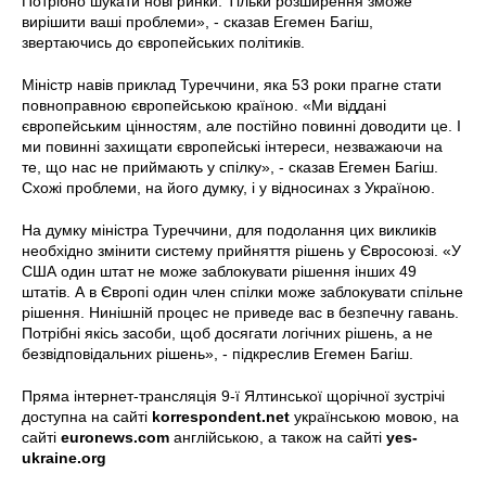
Потрібно шукати нові ринки. Тільки розширення зможе
вирішити ваші проблеми», - сказав Егемен Багіш,
звертаючись до європейських політиків.
Міністр навів приклад Туреччини, яка 53 роки прагне стати
повноправною європейською країною. «Ми віддані
європейським цінностям, але постійно повинні доводити це. І
ми повинні захищати європейські інтереси, незважаючи на
те, що нас не приймають у спілку», - сказав Егемен Багіш.
Схожі проблеми, на його думку, і у відносинах з Україною.
На думку міністра Туреччини, для подолання цих викликів
необхідно змінити систему прийняття рішень у Євросоюзі. «У
США один штат не може заблокувати рішення інших 49
штатів. А в Європі один член спілки може заблокувати спільне
рішення. Нинішній процес не приведе вас в безпечну гавань.
Потрібні якісь засоби, щоб досягати логічних рішень, а не
безвідповідальних рішень», - підкреслив Егемен Багіш.
Пряма інтернет-трансляція 9-ї Ялтинської щорічної зустрічі
доступна на сайті
korrespondent.net
українською мовою, на
сайті
euronews.com
англійською, а також на сайті
yes-
ukraine.org