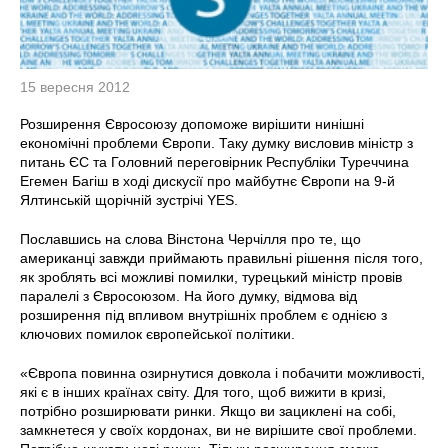
15 вересня 2012
Розширення Євросоюзу допоможе вирішити нинішні
економічні проблеми Європи. Таку думку висловив міністр з
питань ЄС та Головний переговірник Республіки Туреччина
Егемен Багіш в ході дискусії про майбутнє Європи на 9-й
Ялтинській щорічній зустрічі YES.
Пославшись на слова Вінстона Черчілля про те, що
американці завжди приймають правильні рішення після того,
як зроблять всі можливі помилки, турецький міністр провів
паралелі з Євросоюзом. На його думку, відмова від
розширення під впливом внутрішніх проблем є однією з
ключових помилок європейської політики.
«Європа повинна озирнутися довкола і побачити можливості,
які є в інших країнах світу. Для того, щоб вижити в кризі,
потрібно розширювати ринки. Якщо ви зациклені на собі,
замкнетеся у своїх кордонах, ви не вирішите свої проблеми.