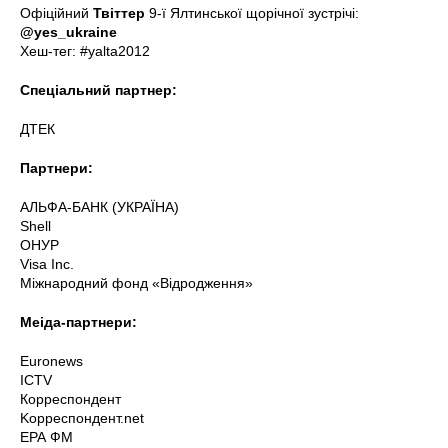
Офіційний
Твіттер
9-ї Ялтинської щорічної зустрічі:
@yes_ukraine
Хеш-тег: #yalta2012
Спеціальний партнер:
ДТЕК
Партнери:
АЛЬФА-БАНК (УКРАЇНА)
Shell
ОНУР
Visa Inc.
Міжнародний фонд «Відродження»
Меіда-партнери:
Euronews
ICTV
Корреспондент
Kорреспондент.net
ЕРА ФМ