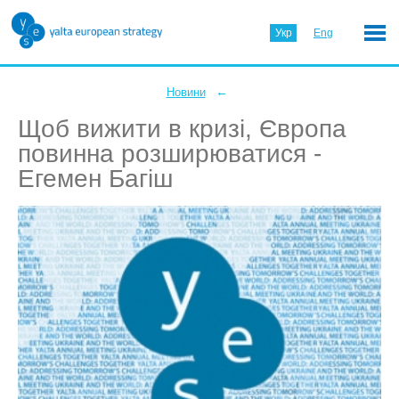
Укр
Eng
←
Новини
Щоб вижити в кризі, Європа
повинна розширюватися -
Егемен Багіш