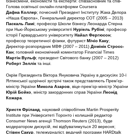
бізнесмени, економісти та експерти: співзасновник та спів-
Голова освітньої онлайн-платформи Coursera
Дафна Коллер
; почесний Президент Інституту Жака Делора
«Наша Європа», Генеральний директор СОТ (2005 – 2013)
Паскаль Ламі
; професор Школи бізнесу Леонарда Стерна
при Нью-Йоркському університеті
Нуріель Рубіні
; професор
історії Гарвардського університету
Найал Фергюсон
;
професор теоретичної фізики, футурист
Мічіо Каку
;
Директор-розпорядник МВФ (2007 – 2011)
Домінік Стросс-
Кан
; головний економічний коментатор Financial Times
Мартін Вульф
; президент Світового банку (2007 – 2012)
Роберт Зеллік
та інші.
Окрім Президента Віктора Януковича Україну в дискусіях 10-ї
Ялтинської щорічної зустрічі також представляють Прем'єр-
міністр України
Микола Азаров
, віце-прем’єр-міністр України
Юрій Бойко
, міністр закордонних справ України
Леонід
Кожара
.
Христя Фріланд
, науковий співробітник Martin Prosperity
Institute при Університеті Торонто і колишній редактор
Consumer News агенції Thomson Reuters (2013), буде
модератором дискусій, які відбуватимуться 20 вересня;
Стівен Сакур
, тележурналіст, ведучий програми HARDtalk