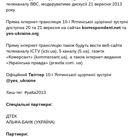
телеканалу BBC, модеруватиме дискусії 21 вересня 2013
року.
Пряма інтернет-трансляція 10-ї Ялтинської щорічної зустрічі
доступна 20 та 21 вересня на сайтах
korrespondent.net
та
yes-ukraine.org
Пряму інтернет-трансляцію також будуть вести веб-сайти
телеканалу ICTV (ictv.ua), 5 каналу (5.ua), газети
«Комерсант» (kommersant.ua), а також інтернет-видання
«Українська правда» (pravda.com. ua).
Офіційний
Твіттер
10-ї Ялтинської щорічної зустрічі:
@yes_ukraine
Хеш-тег: #yalta2013
Спеціальні партнери:
ДТЕК
АЛЬФА-БАНК (УКРАЇНА)
Партнери: