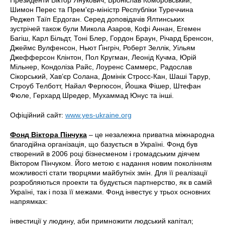
Шимон Перес та Прем'єр-міністр Республіки Туреччина
Реджеп Таїп Ердоган. Серед доповідачів Ялтинських
зустрічей також були Микола Азаров, Кофі Аннан, Егемен
Багіш, Карл Більдт, Тоні Блер, Гордон Браун, Річард Бренсон,
Джеймс Вулфенсон, Ньют Ґінгріч, Роберт Зеллік, Уільям
Джефферсон Клінтон, Пол Кругман, Леонід Кучма, Юрій
Мільнер, Кондоліза Райс, Лоуренс Саммерс, Радослав
Сікорський, Хав’єр Солана, Домінік Стросс-Кан, Шаші Тарур,
Строуб Телботт, Найал Фергюсон, Йошка Фішер, Штефан
Фюле, Герхард Шредер, Мухаммад Юнус та інші.
Офіційний сайт:
www.yes-ukraine.org
Фонд Віктора Пінчука
– це незалежна приватна міжнародна
благодійна організація, що базується в Україні. Фонд був
створений в 2006 році бізнесменом і громадським діячем
Віктором Пінчуком. Його метою є надання новим поколінням
можливості стати творцями майбутніх змін. Для її реалізації
розробляються проекти та будується партнерство, як в самій
Україні, так і поза її межами. Фонд інвестує у трьох основних
напрямках:
інвестиції у людину, аби примножити людський капітал;