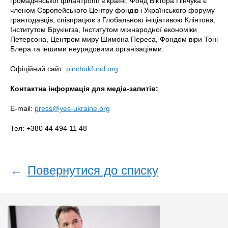
громадянської філантропії в країні. Фонд Віктора Пінчука є
членом Європейського Центру фондів і Українського форуму
грантодавців, співпрацює з Глобальною ініціативою Клінтона,
Інститутом Брукінгза, Інститутом міжнародної економіки
Петерсона, Центром миру Шимона Переса, Фондом віри Тоні
Блера та іншими неурядовими організаціями.
Офіційний сайт:
pinchukfund.org
Контактна інформація для медіа-запитів:
E-mail:
press@yes-ukraine.org
Тел: +380 44 494 11 48
←
Повернутися до списку