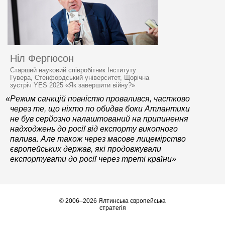
Ніл Фергюсон
Старший науковий співробітник Інституту
Гувера, Стенфордський університет, Щорічна
зустріч YES 2025 «Як завершити війну?»
«Режим санкцій повністю провалився, частково
через те, що ніхто по обидва боки Атлантики
не був серйозно налаштований на припинення
надходжень до росії від експорту викопного
палива. Але також через масове лицемірство
європейських держав, які продовжували
експортувати до росії через треті країни»
© 2006–2026 Ялтинська європейська
стратегія