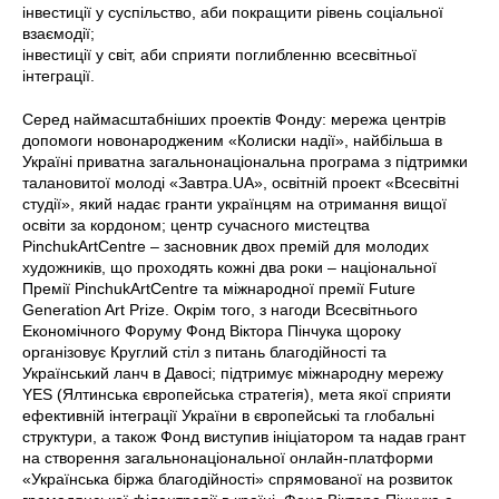
інвестиції у суспільство, аби покращити рівень соціальної
взаємодії;
інвестиції у світ, аби сприяти поглибленню всесвітньої
інтеграції.
Серед наймасштабніших проектів Фонду: мережа центрів
допомоги новонародженим «Колиски надії», найбільша в
Україні приватна загальнонаціональна програма з підтримки
талановитої молоді «Завтра.UA», освітній проект «Всесвітні
студії», який надає гранти українцям на отримання вищої
освіти за кордоном; центр сучасного мистецтва
PinchukArtCentre – засновник двох премій для молодих
художників, що проходять кожні два роки – національної
Премії PinchukArtCentre та міжнародної премії Future
Generation Art Prize. Окрім того, з нагоди Всесвітнього
Економічного Форуму Фонд Віктора Пінчука щороку
організовує Круглий стіл з питань благодійності та
Український ланч в Давосі; підтримує міжнародну мережу
YES (Ялтинська європейська стратегія), мета якої сприяти
ефективній інтеграції України в європейські та глобальні
структури, а також Фонд виступив ініціатором та надав грант
на створення загальнонаціональної онлайн-платформи
«Українська біржа благодійності» спрямованої на розвиток