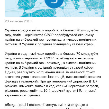
20 вересня 2013
Україна в радянські часи виробляла близько 70 млрд.кубм
газу, потім - керівництво СРСР перебудувало економіку
країни на сибірський газ - вочевидь, з якихось політичних
мотивів. В України є солідний потенціал у газовій сфері.
Україна в радянські часи виробляла близько 70 млрд.кубм
газу, потім - керівництво СРСР перебудувало економіку
країни на сибірський газ - вочевидь, з якихось політичних
мотивів. В України є солідний потенціал у газовій сфері.
Однак, реалізувати його можна лише за наявності трьох
ключових умов - наявності інвестицій, висококваліфікованих
фахівців і технологій. Про це генеральний директор ДТЕК
Максим Тимченко заявив в ході сесії «Енергетика: загрози,
рішення, революції» на 10-й щорічній зустрічі Ялтинської
європейської стратегії.
«Люди, гроші і технології можуть змінити ситуацію в