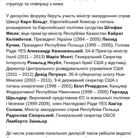
структур та співпраці з ними.
У дискусіях форуму беруть участь міністр закордонних справ
Швеції
Карл Більдт
; Європейський Комісар з питань
розширення та Європейської політики сусідства
Штефан
Фюле
; віце-прем’єр-міністр Республіки Казахстан
Кайрат
Келімбетов
; Президент України (1994 – 2005)
Леонід
Кучма
; Президент Республіки Польща (1995 – 2005), Голова
Ради YES
Александр Кваснєвський
; 54-й Прем’єр-міністр
Італії (2011 – 2013)
Маріо Монті
; Генеральний Секретар
Інтерполу
Рональд Ноубл
; Генерал Армії США у відставці,
Директор Центрального розвідувального управління США
(2011 – 2012)
Девід Петреус
; 30-й губернатор штату Нью-
Мексико (2003 – 2011), 9-й державний секретар США з
питань енергетики (1998 – 2001)
Білл Річардсон
; Канцлер
Федеративної Республіки Німеччина (1998 – 2005)
Герхард
Шрьодер
; Верховний представник ЄС із зовнішньої політики
і безпеки (1999-2009), член Наглядової Ради YES
Хав'єр
Солана
; Міністр закордонних справ Республіки Польща
Радослав Сікорський
; Генеральний секретар ОБСЄ
Ламберто Занньєр
.
До числа учасників панельних дискусій також увійшли видатні