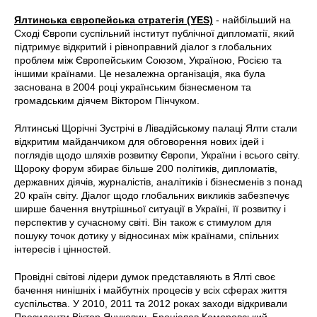
Ялтинська європейська стратегія (YES)
- найбільший на
Сході Європи суспільний інститут публічної дипломатії, який
підтримує відкритий і рівноправний діалог з глобальних
проблем між Європейським Союзом, Україною, Росією та
іншими країнами. Це незалежна організація, яка була
заснована в 2004 році українським бізнесменом та
громадським діячем Віктором Пінчуком.
Ялтинські Щорічні Зустрічі в Лівадійському палаці Ялти стали
відкритим майданчиком для обговорення нових ідей і
поглядів щодо шляхів розвитку Європи, України і всього світу.
Щороку форум збирає більше 200 політиків, дипломатів,
державних діячів, журналістів, аналітиків і бізнесменів з понад
20 країн світу. Діалог щодо глобальних викликів забезпечує
ширше бачення внутрішньої ситуації в Україні, її розвитку і
перспектив у сучасному світі. Він також є стимулом для
пошуку точок дотику у відносинах між країнами, спільних
інтересів і цінностей.
Провідні світові лідери думок представляють в Ялті своє
бачення нинішніх і майбутніх процесів у всіх сферах життя
суспільства. У 2010, 2011 та 2012 роках заходи відкривали
Президенти Віктор Янукович, Броніслав Коморовський,