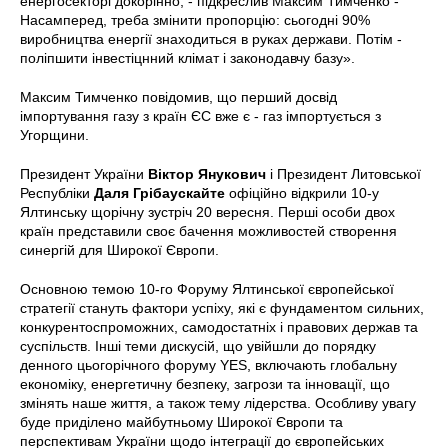
енергосекторі докорінно, - підкреслив Максим Тимченко -
Насамперед, треба змінити пропорцію: сьогодні 90%
виробництва енергії знаходиться в руках держави. Потім -
поліпшити інвестіцнний клімат і законодавчу базу».
Максим Тимченко повідомив, що перший досвід
імпортування газу з країн ЄС вже є - газ імпортується з
Угорщини.
Президент України
Віктор Янукович
і Президент Литовської
Республіки
Даля Грібаускайте
офіційно відкрили 10-у
Ялтинську щорічну зустріч 20 вересня. Перші особи двох
країн представили своє бачення можливостей створення
синергій для Широкої Європи.
Основною темою 10-го Форуму Ялтинської європейської
стратегії стануть фактори успіху, які є фундаментом сильних,
конкурентоспроможних, самодостатніх і правових держав та
суспільств. Інші теми дискусій, що увійшли до порядку
денного цьогорічного форуму YES, включають глобальну
економіку, енергетичну безпеку, загрози та інновації, що
змінять наше життя, а також тему лідерства. Особливу увагу
буде приділено майбутньому Широкої Європи та
перспективам України щодо інтеграції до європейських