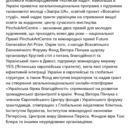
допомоги новонародженим «Колиски надії», найбільша в
Україні приватна загальнонаціональна програма з підтримки
талановитої молоді «Завтра.UA», освітній проект «Всесвітні
студії», який надає гранти українцям на отримання вищої
освіти за кордоном; центр сучасного мистецтва
PinchukArtCentre – засновник двох премій для молодих
художників, що проходять кожні два роки – національної
Премії PinchukArtCentre та міжнародної премії Future
Generation Art Prize. Окрім того, з нагоди Всесвітнього
Економічного Форуму Фонд Віктора Пінчука щороку
організовує Круглий стіл з питань благодійності та
Український ланч в Давосі; підтримує міжнародну мережу
YES (Ялтинська європейська стратегія), мета якої сприяти
ефективній інтеграції України в європейські та глобальні
структури, а також Фонд виступив ініціатором та надав грант
на створення загальнонаціональної онлайн-платформи
«Українська біржа благодійності» спрямованої на розвиток
громадянської філантропії в країні. Фонд Віктора Пінчука є
членом Європейського Центру фондів і Українського форуму
грантодавців, співпрацює з Глобальною ініціативою Клінтона,
Інститутом Брукінгза, Інститутом міжнародної економіки
Петерсона, Центром миру Шимона Переса, Фондом віри Тоні
Блера та іншими неурядовими організаціями.