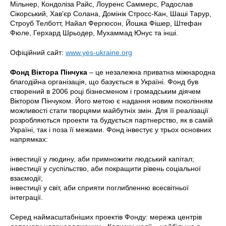
Мільнер, Кондоліза Райс, Лоуренс Саммерс, Радослав
Сікорський, Хав’єр Солана, Домінік Стросс-Кан, Шаші Тарур,
Строуб Телботт, Найал Фергюсон, Йошка Фішер, Штефан
Фюле, Герхард Шрьодер, Мухаммад Юнус та інші.
Офіційний сайт:
www.yes-ukraine.org
Фонд Віктора Пінчука
– це незалежна приватна міжнародна
благодійна організація, що базується в Україні. Фонд був
створений в 2006 році бізнесменом і громадським діячем
Віктором Пінчуком. Його метою є надання новим поколінням
можливості стати творцями майбутніх змін. Для її реалізації
розробляються проекти та будується партнерство, як в самій
Україні, так і поза її межами. Фонд інвестує у трьох основних
напрямках:
інвестиції у людину, аби примножити людський капітал;
інвестиції у суспільство, аби покращити рівень соціальної
взаємодії;
інвестиції у світ, аби сприяти поглибленню всесвітньої
інтеграції.
Серед наймасштабніших проектів Фонду: мережа центрів