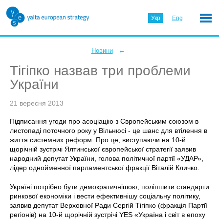
Укр
Eng
←
Новини
Тігіпко назвав три проблеми
України
21 вересня 2013
Підписання угоди про асоціацію з Європейським союзом в
листопаді поточного року у Вільнюсі - це шанс для втілення в
життя системних реформ. Про це, виступаючи на 10-й
щорічній зустрічі Ялтинської європейської стратегії заявив
народний депутат України, голова політичної партії «УДАР»,
лідер однойменної парламентської фракції Віталій Кличко.
Україні потрібно бути демократичнішою, поліпшити стандарти
ринкової економіки і вести ефективнішу соціальну політику,
заявив депутат Верховної Ради Сергій Тігіпко (фракція Партії
регіонів) на 10-й щорічній зустрічі YES «Україна і світ в епоху