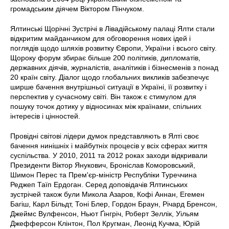
громадським діячем Віктором Пінчуком.
Ялтинські Щорічні Зустрічі в Лівадійському палаці Ялти стали
відкритим майданчиком для обговорення нових ідей і
поглядів щодо шляхів розвитку Європи, України і всього світу.
Щороку форум збирає більше 200 політиків, дипломатів,
державних діячів, журналістів, аналітиків і бізнесменів з понад
20 країн світу. Діалог щодо глобальних викликів забезпечує
ширше бачення внутрішньої ситуації в Україні, її розвитку і
перспектив у сучасному світі. Він також є стимулом для
пошуку точок дотику у відносинах між країнами, спільних
інтересів і цінностей.
Провідні світові лідери думок представляють в Ялті своє
бачення нинішніх і майбутніх процесів у всіх сферах життя
суспільства. У 2010, 2011 та 2012 роках заходи відкривали
Президенти Віктор Янукович, Броніслав Коморовський,
Шимон Перес та Прем'єр-міністр Республіки Туреччина
Реджеп Таїп Ердоган. Серед доповідачів Ялтинських
зустрічей також були Микола Азаров, Кофі Аннан, Егемен
Багіш, Карл Більдт, Тоні Блер, Гордон Браун, Річард Бренсон,
Джеймс Вулфенсон, Ньют Ґінгріч, Роберт Зеллік, Уільям
Джефферсон Клінтон, Пол Кругман, Леонід Кучма, Юрій