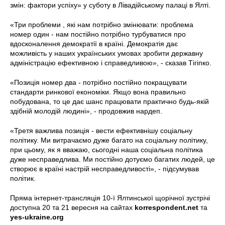
змін: фактори успіху» у суботу в Лівадійському палаці в Ялті.
«Три проблеми , які нам потрібно змінювати: проблема
номер один - нам постійно потрібно турбуватися про
вдосконалення демократії в країні. Демократія дає
можливість у наших українських умовах зробити державну
адміністрацію ефективною і справедливою», - сказав Тігіпко.
«Позиція номер два - потрібно постійно покращувати
стандарти ринкової економіки. Якщо вона правильно
побудована, то це дає шанс працювати практично будь-якій
здібній молодій людині», - продовжив нардеп.
«Третя важлива позиція - вести ефективнішу соціальну
політику. Ми витрачаємо дуже багато на соціальну політику,
при цьому, як я вважаю, сьогодні наша соціальна політика
дуже несправедлива. Ми постійно дотуємо багатих людей, це
створює в країні настрій несправедливості», - підсумував
політик.
Пряма інтернет-трансляція 10-ї Ялтинської щорічної зустрічі
доступна 20 та 21 вересня на сайтах
korrespondent.net
та
yes-ukraine.org