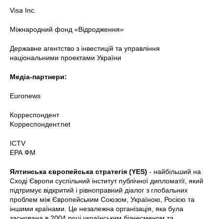
Visa Inc.
Міжнародний фонд «Відродження»
Державне агентство з інвестицій та управління
національними проектами України
Медіа-партнери:
Euronews
Корреспондент
Kорреспондент.net
ICTV
ЕРА ФМ
Ялтинська європейська стратегія (YES)
- найбільший на
Сході Європи суспільний інститут публічної дипломатії, який
підтримує відкритий і рівноправний діалог з глобальних
проблем між Європейським Союзом, Україною, Росією та
іншими країнами. Це незалежна організація, яка була
заснована в 2004 році українським бізнесменом та