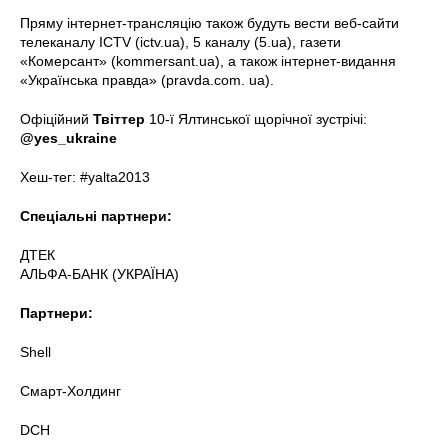
Пряму інтернет-трансляцію також будуть вести веб-сайти
телеканалу ICTV (ictv.ua), 5 каналу (5.ua), газети
«Комерсант» (kommersant.ua), а також інтернет-видання
«Українська правда» (pravda.com. ua).
Офіційний
Твіттер
10-ї Ялтинської щорічної зустрічі:
@yes_ukraine
Хеш-тег: #yalta2013
Спеціальні партнери:
ДТЕК
АЛЬФА-БАНК (УКРАЇНА)
Партнери:
Shell
Смарт-Холдинг
DCH