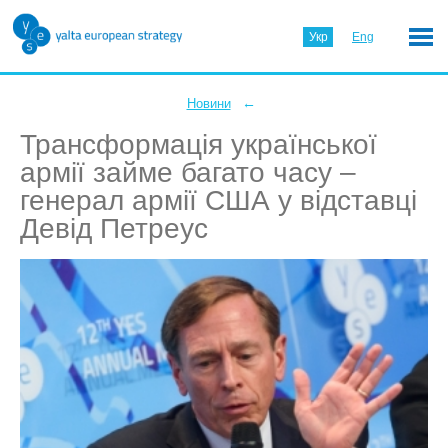
Укр
Eng
←
Новини
Трансформація української
армії займе багато часу –
генерал армії США у відставці
Девід Петреус