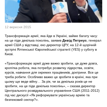
12 вересня 2015
Трансформація армії, яка йде в Україні, займе багату часу:
на це піде декілька поколінь, заявив
Девід Петреус
, генерал
армії США у відставці, екс-директор ЦРУ, на 12-й щорічній
зустрічі Ялтинської Європейської стратегії (YES) у суботу в
Києві.
«Трансформацію армії дуже важко зробити, це дуже довга,
кропітка робота, яка потребує розвитку лідерства, освіти,
курсів, навчання для окремих працівників, доктрини. Все це
треба робити. Особливо важко це зробити в країні, яка при
цьому ще веде війну… За рік, чи за декілька років це не
зробити, на це піде декілька поколінь», – сказав директор
Центрального розвідувального управління США (2011-2012)
під час дискусії «Як реформувати українську армію та
безпековий сектор?».