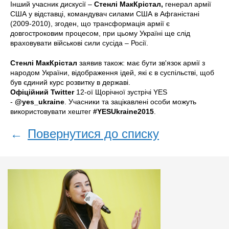
Інший учасник дискусії –
Стенлі МакКрістал,
генерал армії
США у відставці, командувач силами США в Афганістані
(2009-2010), згоден, що трансформація армії є
довгостроковим процесом, при цьому Україні ще слід
враховувати військові сили сусіда – Росії.
Стенлі МакКрістал
заявив також: має бути зв'язок армії з
народом України, відображення ідей, які є в суспільстві, щоб
був єдиний курс розвитку в державі.
Офіційний Twitter
12-ої Щорічної зустрічі YES
-
@yes_ukraine
. Учасники та зацікавлені особи можуть
використовувати хештег
#YESUkraine2015
.
←
Повернутися до списку