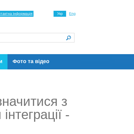
нтактна інформація
Укр
Eng
и
Фото та відео
значитися з
нтеграції -