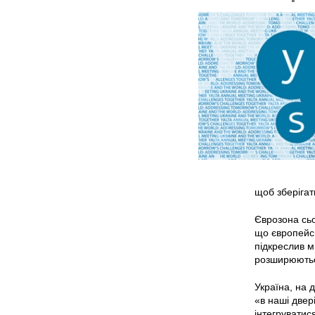
щоб зберігат
Єврозона сьо
що європейсь
підкреслив м
розширюються
Україна, на 
«в наші двер
інтегруватис