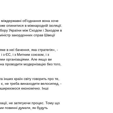
і міждержавні об'єднання вона хоче
оже опинитися в міжнародній ізоляції.
ибору України між Сходом і Заходом в
 міністр закордонних справ Швеції
яке в неї бачення, яка стратегія», -
і з ЄС, і з Митним союзом, і з
ими організаціями. Але якщо ви
жна проводити модернізацію без того,
а інших країн світу говорить про те,
 є, не треба винаходити велосипед, -
розширюємося економічно. Інші
рації, не затягуючи процес. Тому що
 ми повинні думати, як будуть