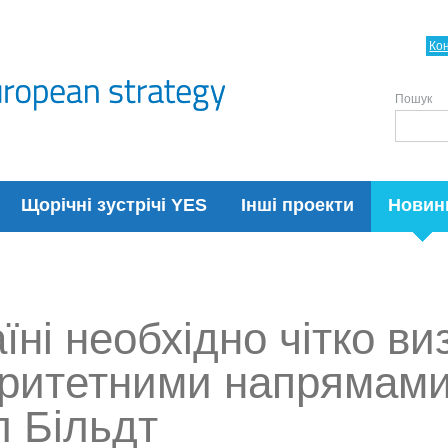
Ко
Пошук
Щорічні зустрічі YES
Інші проекти
Новин
їні необхідно чітко ви
ритетними напрямами і
л Більдт