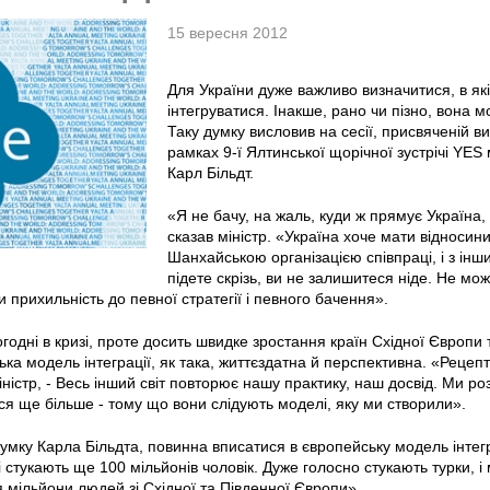
15 вересня 2012
Для України дуже важливо визначитися, в як
інтегруватися. Інакше, рано чи пізно, вона м
Таку думку висловив на сесії, присвяченій в
рамках 9-ї Ялтинської щорічної зустрічі YES
Карл Більдт.
«Я не бачу, на жаль, куди ж прямує Україна, 
сказав міністр. «Україна хоче мати відносини 
Шанхайською організацією співпраці, і з інш
підете скрізь, ви не залишитеся ніде. Не мо
и прихильність до певної стратегії і певного бачення».
годні в кризі, проте досить швидке зростання країн Східної Європи т
ка модель інтеграції, як така, життєздатна й перспективна. «Рецепт
іністр, - Весь інший світ повторює нашу практику, наш досвід. Ми 
 ще більше - тому що вони слідують моделі, яку ми створили».
думку Карла Більдта, повинна вписатися в європейську модель інтег
і стукають ще 100 мільйонів чоловік. Дуже голосно стукають турки, і
я мільйони людей зі Східної та Південної Європи».