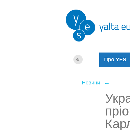
Про YES
←
Новини
Укра
пріо
Кар