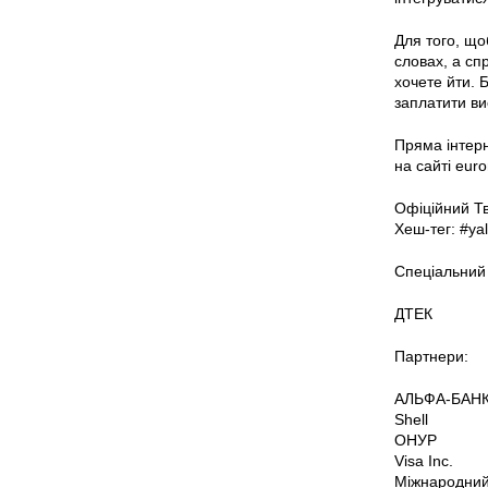
Для того, що
словах, а сп
хочете йти. 
заплатити вис
Пряма інтерн
на сайті eur
Офіційний Тв
Хеш-тег: #ya
Спеціальний
ДТЕК
Партнери:
АЛЬФА-БАНК
Shell
ОНУР
Visa Inc.
Міжнародний