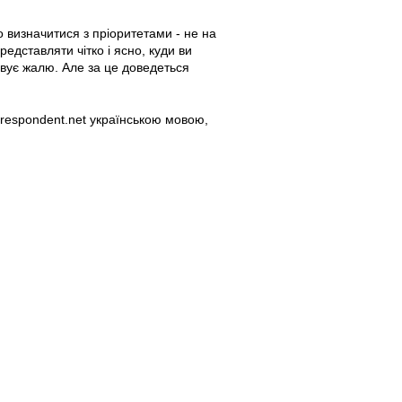
 визначитися з пріоритетами - не на
редставляти чітко і ясно, куди ви
говує жалю. Але за це доведеться
orrespondent.net українською мовою,