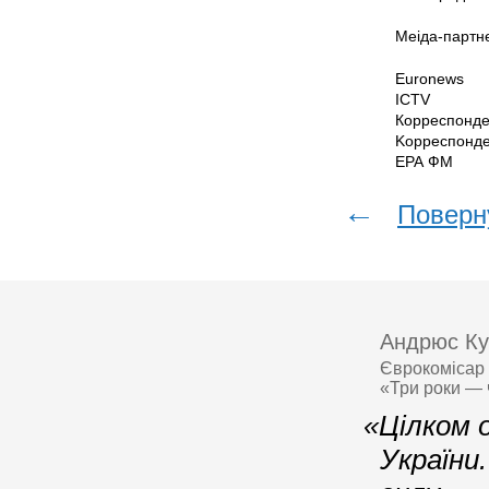
Меіда-партн
Euronews
ICTV
Корреспонде
Kорреспонде
ЕРА ФМ
←
Поверн
Андрюс Ку
Єврокомісар 
«Три роки — 
«Цілком о
України