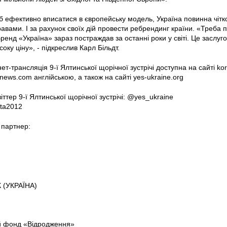
б ефективно вписатися в європейську модель, Україна повинна чітко
равами. І за рахунок своїх дій провести ребрендинг країни. «Треба п
Бренд «Україна» зараз постраждав за останні роки у світі. Це заслу
оку ціну», - підкреслив Карл Більдт.
ет-трансляція 9-ї Ялтинської щорічної зустрічі доступна на сайті k
onews.com англійською, а також на сайті yes-ukraine.org
іттер 9-ї Ялтинської щорічної зустрічі: @yes_ukraine
lta2012
 партнер:
 (УКРАЇНА)
 фонд «Відродження»