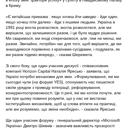
в епоху змін: фактори успіху» у суботу в Лівадійському палаці
в Криму.
«Є китайська приказка : якщо хочеш йти швидко - йди один,
якщо хочеш піти далеко - йди з іншими людьми. Україна в
1991 році могла розпастися, могла розколотися, але ми
вирішили, що залишимося разом, і це було мудре рішення.
Ми сваримося, ми іноді сперечаємося, але ,тим не менш, ми
разом. Звичайно, потрібен час для того, щоб вирішити, де ми
знаходимося порівняно з країнами-сусідками, і подумати, як
ми разом підемо вперед», - сказав Шеремета.
Зі свого боку, ще один учасник дискусії - співзасновник
компанії Horizon Capital Наталія Яресько - заявила, що
Україні потрібні механізми для змін. «Формулювання, які ми
сьогодні чули (на форумі YES), спонукають нас пишатися
своїм урядом з приводу інтеграції, реформування,
конкурентоспроможності. Це ті речі, які ми хотіли почути, але
ми при цьому повинні розуміти, що у нас не вистачає
інституційних механізмів, щоб ці слова втілити на практиці,
але ми розуміємо, що зміни необхідні», - сказала Яресько .
Ще один учасник форуму - генеральний директор «Microsoft
Україна» Дмитро Шимків - зазначив важливість прозорості