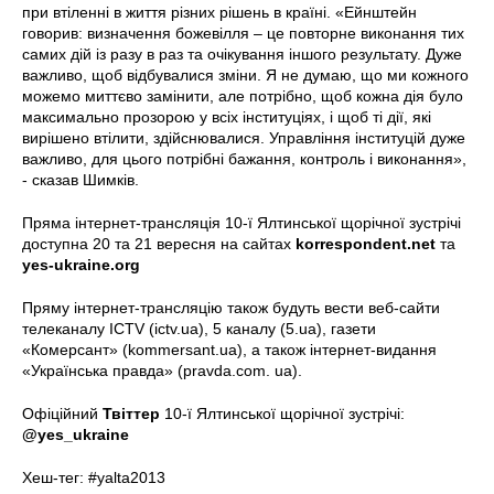
при втіленні в життя різних рішень в країні. «Ейнштейн
говорив: визначення божевілля – це повторне виконання тих
самих дій із разу в раз та очікування іншого результату. Дуже
важливо, щоб відбувалися зміни. Я не думаю, що ми кожного
можемо миттєво замінити, але потрібно, щоб кожна дія було
максимально прозорою у всіх інституціях, і щоб ті дії, які
вирішено втілити, здійснювалися. Управління інституцій дуже
важливо, для цього потрібні бажання, контроль і виконання»,
- сказав Шимків.
Пряма інтернет-трансляція 10-ї Ялтинської щорічної зустрічі
доступна 20 та 21 вересня на сайтах
korrespondent.net
та
yes-ukraine.org
Пряму інтернет-трансляцію також будуть вести веб-сайти
телеканалу ICTV (ictv.ua), 5 каналу (5.ua), газети
«Комерсант» (kommersant.ua), а також інтернет-видання
«Українська правда» (pravda.com. ua).
Офіційний
Твіттер
10-ї Ялтинської щорічної зустрічі:
@yes_ukraine
Хеш-тег: #yalta2013