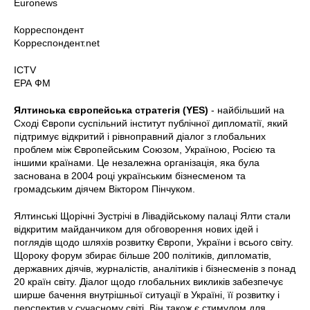
Euronews
Корреспондент
Kорреспондент.net
ICTV
ЕРА ФМ
Ялтинська європейська стратегія (YES)
- найбільший на
Сході Європи суспільний інститут публічної дипломатії, який
підтримує відкритий і рівноправний діалог з глобальних
проблем між Європейським Союзом, Україною, Росією та
іншими країнами. Це незалежна організація, яка була
заснована в 2004 році українським бізнесменом та
громадським діячем Віктором Пінчуком.
Ялтинські Щорічні Зустрічі в Лівадійському палаці Ялти стали
відкритим майданчиком для обговорення нових ідей і
поглядів щодо шляхів розвитку Європи, України і всього світу.
Щороку форум збирає більше 200 політиків, дипломатів,
державних діячів, журналістів, аналітиків і бізнесменів з понад
20 країн світу. Діалог щодо глобальних викликів забезпечує
ширше бачення внутрішньої ситуації в Україні, її розвитку і
перспектив у сучасному світі. Він також є стимулом для