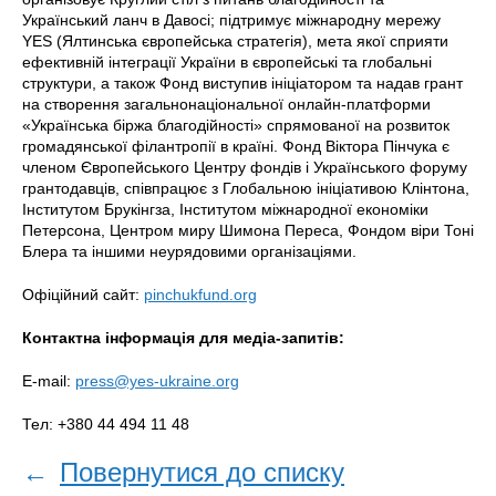
Український ланч в Давосі; підтримує міжнародну мережу
YES (Ялтинська європейська стратегія), мета якої сприяти
ефективній інтеграції України в європейські та глобальні
структури, а також Фонд виступив ініціатором та надав грант
на створення загальнонаціональної онлайн-платформи
«Українська біржа благодійності» спрямованої на розвиток
громадянської філантропії в країні. Фонд Віктора Пінчука є
членом Європейського Центру фондів і Українського форуму
грантодавців, співпрацює з Глобальною ініціативою Клінтона,
Інститутом Брукінгза, Інститутом міжнародної економіки
Петерсона, Центром миру Шимона Переса, Фондом віри Тоні
Блера та іншими неурядовими організаціями.
Офіційний сайт:
pinchukfund.org
Контактна інформація для медіа-запитів:
E-mail:
press@yes-ukraine.org
Тел: +380 44 494 11 48
←
Повернутися до списку