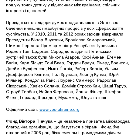
пошуку точок дотику у відносинах між країнами, спільних
інтересів і цінностей.
Провідні світові лідери думок представляють в Ялті своє
бачення нинішніх і майбутніх процесів у всіх сферах життя
суспільства. У 2010, 2011 та 2012 роках заходи відкривали
Президенти Віктор Янукович, Броніслав Коморовський,
Шимон Перес та Прем'єр-міністр Республіки Туреччина
Реджеп Таїп Ердоган. Серед доповідачів Ялтинських
зустрічей також були Микола Азаров, Кофі Аннан, Егемен
Багіш, Карл Більдт, Тоні Блер, Гордон Браун, Річард Бренсон,
Джеймс Вулфенсон, Ньют Ґінгріч, Роберт Зеллік, Уільям
Джефферсон Клінтон, Пол Кругман, Леонід Кучма, Юрій
Мільнер, Кондоліза Райс, Лоуренс Саммерс, Радослав
Сікорський, Хав’єр Солана, Домінік Стросс-Кан, Шаші Тарур,
Строуб Телботт, Найал Фергюсон, Йошка Фішер, Штефан
Фюле, Герхард Шрьодер, Мухаммад Юнус та інші.
Офіційний сайт:
www.yes-ukraine.org
Фонд Віктора Пінчука
– це незалежна приватна міжнародна
благодійна організація, що базується в Україні. Фонд був
створений в 2006 році бізнесменом і громадським діячем