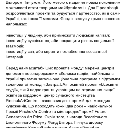
Віктором Пінчуком. Його метою є надання новим поколінням
можливості стати творцями майбутніх змін. Для її реалізації
розробляються проекти та будується партнерство, як в самій
Україні, так і поза її межами. Фонд інвестує у трьох основних
напрямках:
інвестиції у людину, аби примножити людський капітал;
інвестиції у суспільство, аби покращити рівень соціальної
взаємодії;
інвестиції у світ, аби сприяти поглибленню всесвітньої
інтеграції.
Серед наймасштабніших проектів Фонду: мережа центрів
допомоги новонародженим «Колиски надії», найбільша в
Україні приватна загальнонаціональна програма з підтримки
талановитої молоді «Завтра.UA», освітній проект «Всесвітні
студії», який надає гранти українцям на отримання вищої
освіти за кордоном; центр сучасного мистецтва
PinchukArtCentre – засновник двох премій для молодих
художників, що проходять кожні два роки – національної
Премії PinchukArtCentre та міжнародної премії Future
Generation Art Prize. Окрім того, з нагоди Всесвітнього
Економічного Форуму Фонд Віктора Пінчука щороку
організовує Круглий стіл з питань благодійності та