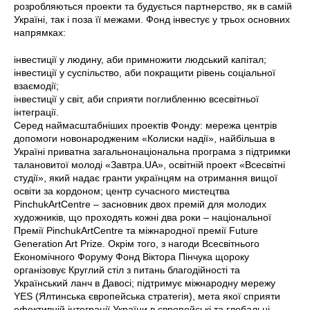
розробляються проекти та будується партнерство, як в самій
Україні, так і поза її межами. Фонд інвестує у трьох основних
напрямках:
інвестиції у людину, аби примножити людський капітал;
інвестиції у суспільство, аби покращити рівень соціальної
взаємодії;
інвестиції у світ, аби сприяти поглибленню всесвітньої
інтеграції.
Серед наймасштабніших проектів Фонду: мережа центрів
допомоги новонародженим «Колиски надії», найбільша в
Україні приватна загальнонаціональна програма з підтримки
талановитої молоді «Завтра.UA», освітній проект «Всесвітні
студії», який надає гранти українцям на отримання вищої
освіти за кордоном; центр сучасного мистецтва
PinchukArtCentre – засновник двох премій для молодих
художників, що проходять кожні два роки – національної
Премії PinchukArtCentre та міжнародної премії Future
Generation Art Prize. Окрім того, з нагоди Всесвітнього
Економічного Форуму Фонд Віктора Пінчука щороку
організовує Круглий стіл з питань благодійності та
Український ланч в Давосі; підтримує міжнародну мережу
YES (Ялтинська європейська стратегія), мета якої сприяти
ефективній інтеграції України в європейські та глобальні