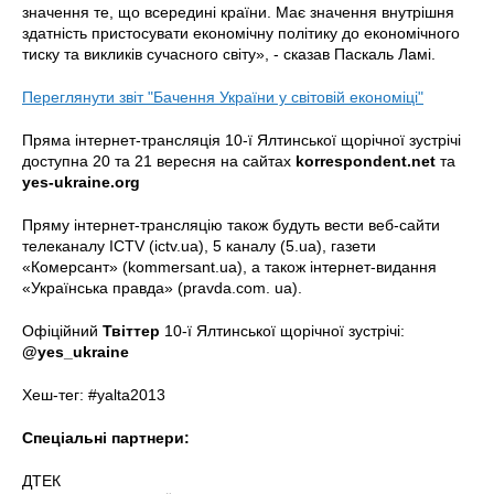
значення те, що всередині країни. Має значення внутрішня
здатність пристосувати економічну політику до економічного
тиску та викликів сучасного світу», - сказав Паскаль Ламі.
Переглянути звіт "Бачення України у світовій економіці"
Пряма інтернет-трансляція 10-ї Ялтинської щорічної зустрічі
доступна 20 та 21 вересня на сайтах
korrespondent.net
та
yes-ukraine.org
Пряму інтернет-трансляцію також будуть вести веб-сайти
телеканалу ICTV (ictv.ua), 5 каналу (5.ua), газети
«Комерсант» (kommersant.ua), а також інтернет-видання
«Українська правда» (pravda.com. ua).
Офіційний
Твіттер
10-ї Ялтинської щорічної зустрічі:
@yes_ukraine
Хеш-тег: #yalta2013
Спеціальні партнери:
ДТЕК