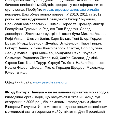
бачення нинішніх і майбутніх процесів у всіх сферах життя
суспільства. Пробуйте
играть игровые автоматы онлайн
немедля. Вам обязетельно повезет. У 2010, 2011 та 2012
роках заходи відкривали Президенти Віктор Янукович,
Броніслав Коморовський, Шимон Перес та Прем'єр-міністр
Республіки Туреччина Реджеп Таїп Ердоган. Серед
доповідачів Ялтинських зустрічей також були Микола Азаров,
Кофі Аннан, Егемен Багіш, Карл Більдт, Тоні Блер, Гордон
Браун, Річард Бренсон, Джеймс Вулфенсон, Ньют Ґінгріч,
Роберт Зеллік, Уільям Джефферсон Клінтон, Пол Кругман,
Леонід Кучма, Юрій Мільнер, Кондоліза Райс, Лоуренс
Саммерс, Радослав Сікорський, Хав’єр Солана, Домінік
Стросс-Кан, Шаші Тарур, Строуб Телботт, Найал Фергюсон,
Йошка Фішер, Штефан Фюле, Герхард Шредер, Мухаммад
Юнус та інші.
Офіційний сайт:
www.yes-ukraine.org
Фонд Віктора Пінчука
– це незалежна приватна міжнародна
благодійна організація, що базується в Україні. Фонд був
створений в 2006 році бізнесменом і громадським діячем
Віктором Пінчуком. Його метою є надання новим поколінням
можливості стати творцями майбутніх змін. Для її реалізації