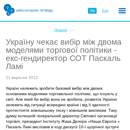
Укр
Eng
←
Новини
Україну чекає вибір між двома
моделями торгової політики -
екс-гендиректор СОТ Паскаль
Ламі
21 вересня 2013
Україні належить зробити базовий вибір між двома
основними моделями торговельної політики, що існують у
світі. Але який би вибір вона не зробила, розвиток України
залежить від ситуації всередині країни і від її здатності
протистояти зовнішньому тиску і зовнішнім викликам. Таку
думку колишній генеральний директор Світової організації
торгівлі, президент Інституту Жака Делора «Наша Європа »
Паскаль Ламі висловив в ході дискусії 10-ї щорічної зустрічі