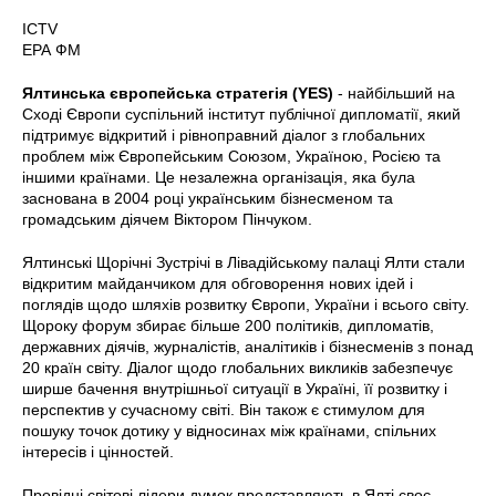
ICTV
ЕРА ФМ
Ялтинська європейська стратегія (YES)
- найбільший на
Сході Європи суспільний інститут публічної дипломатії, який
підтримує відкритий і рівноправний діалог з глобальних
проблем між Європейським Союзом, Україною, Росією та
іншими країнами. Це незалежна організація, яка була
заснована в 2004 році українським бізнесменом та
громадським діячем Віктором Пінчуком.
Ялтинські Щорічні Зустрічі в Лівадійському палаці Ялти стали
відкритим майданчиком для обговорення нових ідей і
поглядів щодо шляхів розвитку Європи, України і всього світу.
Щороку форум збирає більше 200 політиків, дипломатів,
державних діячів, журналістів, аналітиків і бізнесменів з понад
20 країн світу. Діалог щодо глобальних викликів забезпечує
ширше бачення внутрішньої ситуації в Україні, її розвитку і
перспектив у сучасному світі. Він також є стимулом для
пошуку точок дотику у відносинах між країнами, спільних
інтересів і цінностей.
Провідні світові лідери думок представляють в Ялті своє