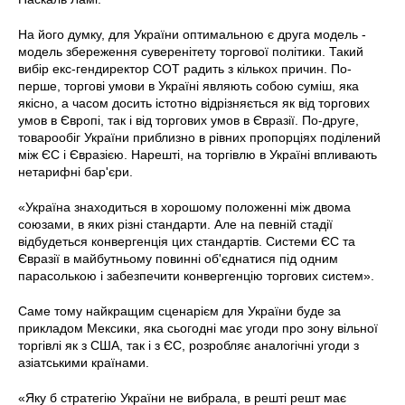
На його думку, для України оптимальною є друга модель -
модель збереження суверенітету торгової політики. Такий
вибір екс-гендиректор СОТ радить з кількох причин. По-
перше, торгові умови в Україні являють собою суміш, яка
якісно, а часом досить істотно відрізняється як від торгових
умов в Європі, так і від торгових умов в Євразії. По-друге,
товарообіг України приблизно в рівних пропорціях поділений
між ЄС і Євразією. Нарешті, на торгівлю в Україні впливають
нетарифні бар'єри.
«Україна знаходиться в хорошому положенні між двома
союзами, в яких різні стандарти. Але на певній стадії
відбудеться конвергенція цих стандартів. Системи ЄС та
Євразії в майбутньому повинні об'єднатися під одним
парасолькою і забезпечити конвергенцію торгових систем».
Саме тому найкращим сценарієм для України буде за
прикладом Мексики, яка сьогодні має угоди про зону вільної
торгівлі як з США, так і з ЄС, розробляє аналогічні угоди з
азіатськими країнами.
«Яку б стратегію України не вибрала, в решті решт має