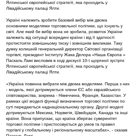
Ялтинської європейської стратегії, яка проходить у
Лівадійському палаці Ялти.
Україні належить зробити базовий вибір між двома
основними моделями торговельної політики, що існують у
світі. Але який би вибір вона не зробила, розвиток України
залежить від ситуації всередині країни і від її здатності
протистояти зовнішньому тиску і зовнішнім викликам. Таку
думку колишній генеральний директор Світової організації
торгівлі, президент Інституту Жака Делора «Наша Європа »
Паскаль Ламі висловив в ході дискусії 10-ї щорічної зустрічі
Ялтинської європейської стратегії, яка проходить у
Лівадійському палаці Ялти.
«Україна повинна вибрати між двома моделями. Перша з них
- модель, якої дотримуються члени ЄС або євразійського
співтовариства, зокрема - Німеччина, Франція, Казахстан. У
рамках цієї моделі функції визначення торгової політики по
суті передаються наднаціональному органу. Другої моделі
дотримуються Мексика, Норвегія, Швейцарія, Канада та інші
країни. Вона припускає, що країна зберігає суверенітет
торгової політики і пристосовується до умов та правил
торгівлі у глобальному і регіональному масштабах», - сказав
Паскаль Ламі.