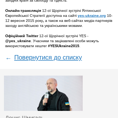
західніх країн за свободу та гідність.
Онлайн-трансляція
12-ої Щорічної зустрічі Ялтинської
Європейської Стратегії доступна на сайті
yes-ukraine.org
10-
12 вересня 2015 року
,
а також на веб-сайтах медіа-партнерів
заходу англійською та українськими мовами.
Офіційний Twitter
12-ої Щорічної зустрічі YES -
@yes_ukraine
. Учасники та зацікавлені особи можуть
використовувати хештег
#YESUkraine2015
.
←
Повернутися до списку
Денис Шмигаль