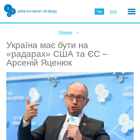
Укр
Eng
←
Новини
Україна має бути на
«радарах» США та ЄС –
Арсеній Яценюк