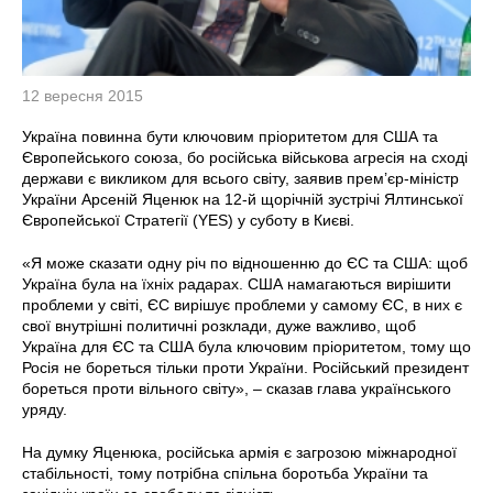
12 вересня 2015
Україна повинна бути ключовим пріоритетом для США та
Європейського союза, бо російська військова агресія на сході
держави є викликом для всього світу, заявив прем’єр-міністр
України Арсеній Яценюк на 12-й щорічній зустрічі Ялтинської
Європейської Стратегії (YES) у суботу в Києві.
«Я може сказати одну річ по відношенню до ЄС та США: щоб
Україна була на їхніх радарах. США намагаються вирішити
проблеми у світі, ЄС вирішує проблеми у самому ЄС, в них є
свої внутрішні политичні розклади, дуже важливо, щоб
Україна для ЄС та США була ключовим пріоритетом, тому що
Росія не бореться тільки проти України. Російський президент
бореться проти вільного світу», – сказав глава українського
уряду.
На думку Яценюка, російська армія є загрозою міжнародної
стабільності, тому потрібна спільна боротьба України та