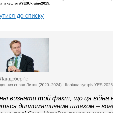
вати хештег
#YESUkraine2015
.
утися до списку
 Ландсберґіс
рдонних справ Литви (2020–2024), Щорічна зустріч YES 202
нні визнати той факт, що ця війна 
ться дипломатичним шляхом – вон