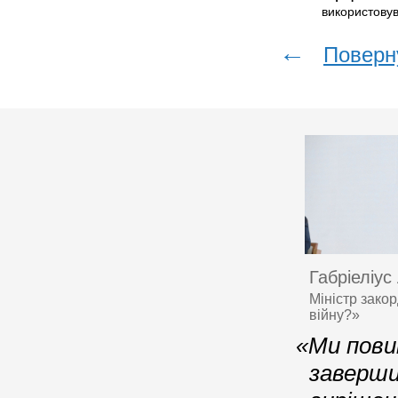
використову
←
Поверн
Габріеліус
Міністр зако
війну?»
«Ми пови
заверши