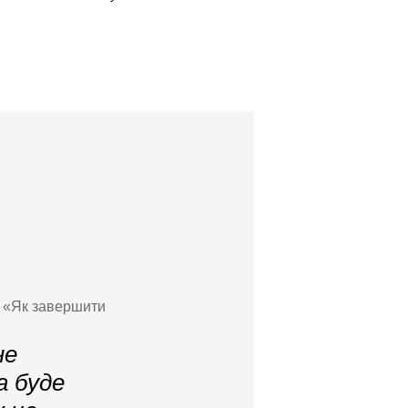
5 «Як завершити
не
а буде