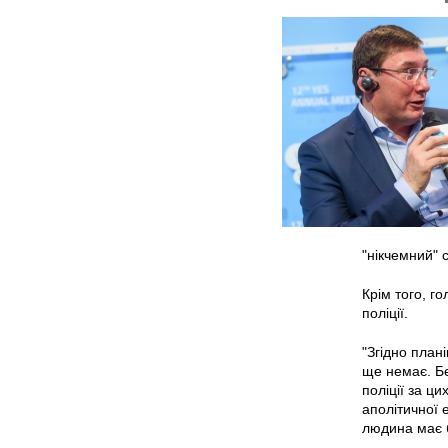
"нікчемний" 
Крім того, г
поліції.
"Згідно план
ще немає. Бе
поліції за ц
аполітичної е
людина має б