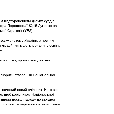
м відстороненням діючих суддів.
Петра Порошенка" Юрій Луценко на
ької Стратегії (YES).
вську систему України, з повним
м людей, які мають юридичну освіту,
н.
ернистою, проте сьогоднішній
искорити створення Національної
изначений новий очільник. Його все
аю, щоб керівником Національної
відний досвід підходу до західної
літичній та партійній системі. І така