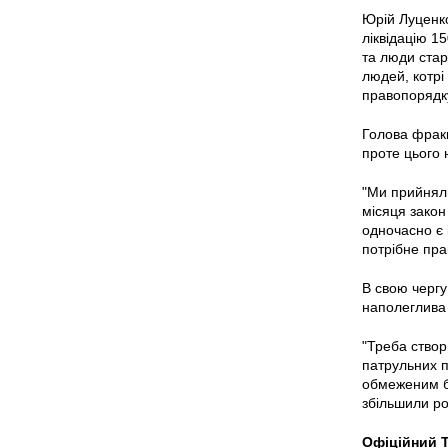
Юрій Луценко
ліквідацію 15
та люди старо
людей, котрі
правопорядку 
Голова фракц
проте цього 
"Ми прийняли
місяця закон
одночасно є 
потрібне прак
В свою чергу
наполеглива 
"Треба створ
патрульних по
обмеженим бю
збільшили ро
Офіційний T