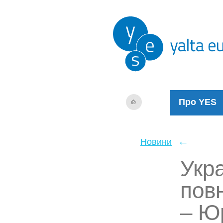
Про YES
←
Новини
Укр
пов
– Ю