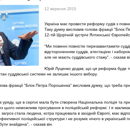
12 вересня 2015
Україна має провести реформу судів з повни
Таку думку висловив голова фракції "Блок 
12-тій Щорічній зустрічі Ялтинської Європейс
"Ми повинні повністю перезавантажити судді
відстороненням суддів, атестацією і наборо
але не мають суддівського стажу", - сказав ві
Юрій Луценко додав, що ця реформа буде т
стан суддівської системи не залишає іншого вибору.
олова фракції "Блок Петра Порошенка" висловив думку, що треба пр
ів уряду, ще в серпні мала бути створена Національна поліція та пр
з цього неможливе просування в поліцейській реформі. І я заклик
их загроз стала людина, котра працювала в західній Європі, має відпо
фективної поліцейської структури і не розуміє нічого в українській по
ути знайдена", - сказав він.