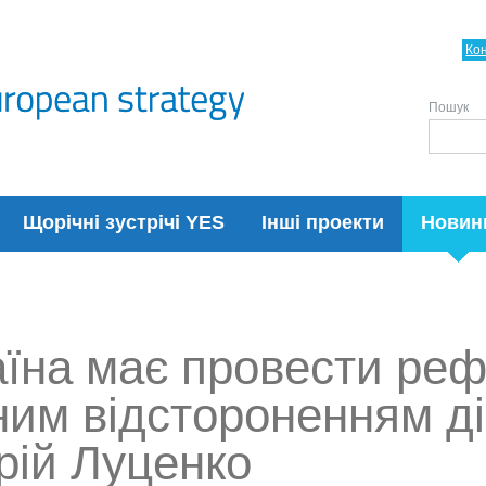
Ко
Пошук
Щорічні зустрічі YES
Інші проекти
Новин
аїна має провести реф
ним відстороненням ді
рій Луценко