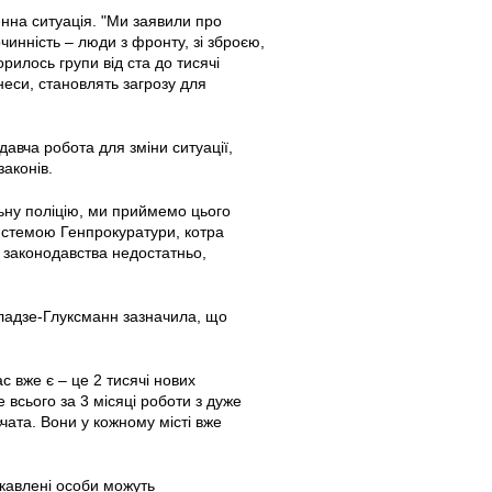
енна ситуація. "Ми заявили про
лочинність – люди з фронту, зі зброєю,
орилось групи від ста до тисячі
неси, становлять загрозу для
авча робота для зміни ситуації,
аконів.
ьну поліцію, ми приймемо цього
системою Генпрокуратури, котра
и законодавства недостатньо,
уладзе-Глуксманн зазначила, що
с вже є – це 2 тисячі нових
е всього за 3 місяці роботи з дуже
ата. Вони у кожному місті вже
ікавлені особи можуть