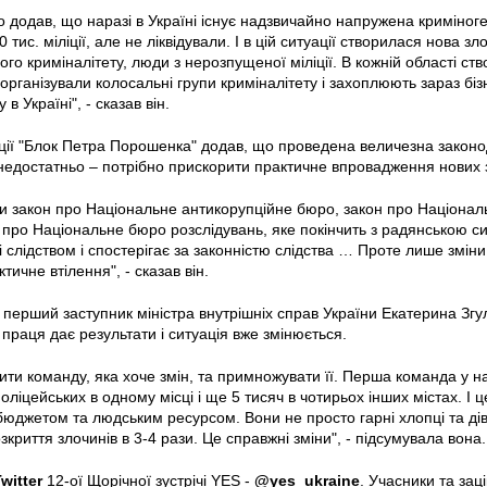
 додав, що наразі в Україні існує надзвичайно напружена криміног
0 тис. міліції, але не ліквідували. І в цій ситуації створилася нова з
го криміналітету, люди з нерозпущеної міліції. В кожній області ств
 організували колосальні групи криміналітету і захоплюють зараз біз
в Україні", - сказав він.
ії "Блок Петра Порошенка" додав, що проведена величезна законод
недостатньо – потрібно прискорити практичне впровадження нових з
 закон про Національне антикорупційне бюро, закон про Націонал
 про Національне бюро розслідувань, яке покінчить з радянською 
і слідством і спостерігає за законністю слідства … Проте лише змін
тичне втілення", - сказав він.
 перший заступник міністра внутрішніх справ України Екатерина Зг
праця дає результати і ситуація вже змінюється.
ити команду, яка хоче змін, та примножувати її. Перша команда у на
ліцейських в одному місці і ще 5 тисяч в чотирьох інших містах. І ц
джетом та людським ресурсом. Вони не просто гарні хлопці та дівч
зкриття злочинів в 3-4 рази. Це справжні зміни", - підсумувала вона.
witter
12-ої Щорічної зустрічі YES -
@yes_ukraine
. Учасники та зац