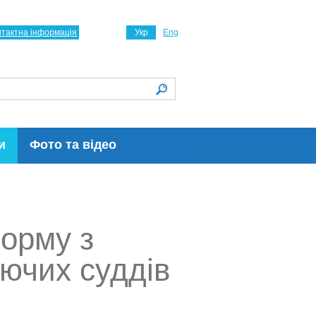
нтактна інформація
Укр
Eng
и
Фото та відео
орму з
ючих суддів