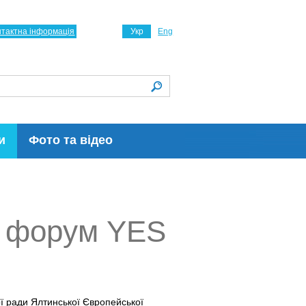
нтактна інформація
Укр
Eng
и
Фото та відео
-й форум YES
ї ради Ялтинської Європейської