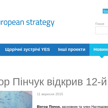
Ко
Пошук
Щорічні зустрічі YES
Інші проекти
Новин
тор Пінчук відкрив 12
11 вересня 2015
Віктор
Пінчук
,
засновник та член Наглядово