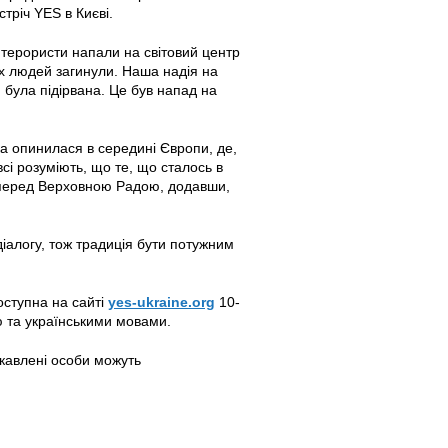
стріч YES в Києві.
 терористи напали на світовий центр
них людей загинули. Наша надія на
и була підірвана. Це був напад на
ка опинилася в середині Європи, де,
сі розуміють, що те, що сталось в
 перед Верховною Радою, додавши,
діалогу, тож традиція бути потужним
доступна на сайті
yes-ukraine.org
10-
ю та українськими мовами.
ікавлені особи можуть