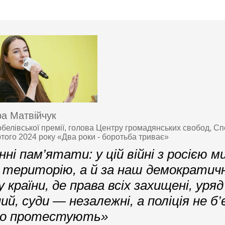
а Матвійчук
белівської премії, голова Центру громадянських свобод, Сп
ютого 2024 року «Два роки - боротьба триває»
ні пам’ятати: у цій війні з росією м
 територію, а й за наш демократич
 країни, де права всіх захищені, уря
ий, суди — незалежні, а поліція не б
рно протестують»