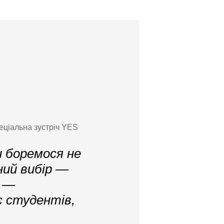
еціальна зустріч YES
и боремося не
ний вибір —
д —
’є студентів,