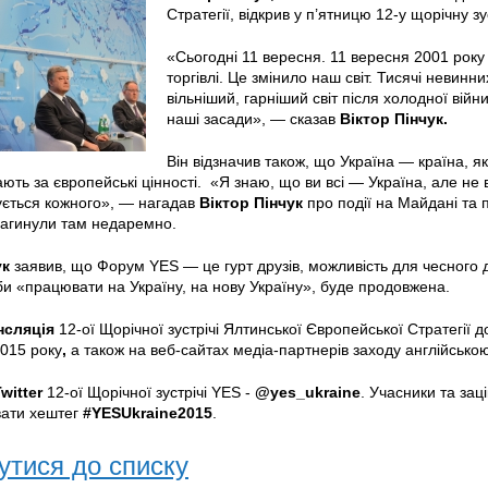
Стратегії, відкрив у п’ятницю 12-у щорічну зу
«Сьогодні 11 вересня. 11 вересня 2001 року
торгівлі. Це змінило наш світ. Тисячі невин
вільніший, гарніший світ після холодної війн
наші засади», — сказав
Віктор
Пінчук
.
Він відзначив також, що Україна — країна, я
ть за європейські цінності. «Я знаю, що ви всі — Україна, але не в
сується кожного», — нагадав
Віктор
Пінчук
про події на Майдані та
загинули там недаремно.
ук
заявив, що Форум YES
— це гурт друзів, можливість для чесного 
и «працювати на Україну, на нову Україну», буде продовжена.
нсляція
12-ої Щорічної зустрічі Ялтинської Європейської Стратегії 
015 року
,
а також на веб-сайтах медіа-партнерів заходу англійсько
witter
12-ої Щорічної зустрічі YES -
@yes_ukraine
. Учасники та зац
вати хештег
#YESUkraine2015
.
утися до списку