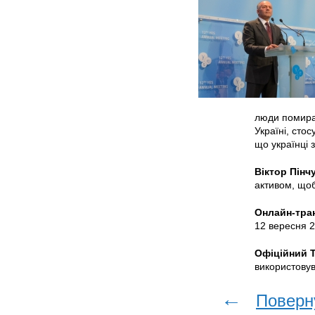
люди помираю
Україні, сто
що українці 
Віктор
Пінч
активом, щоб
Онлайн-тра
12 вересня 2
Офіційний T
використову
←
Поверн