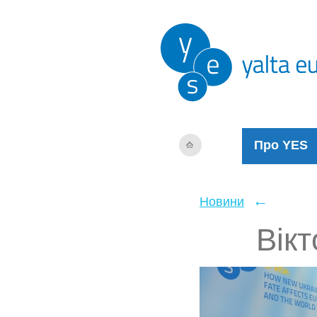
Про YES
←
Новини
Вік