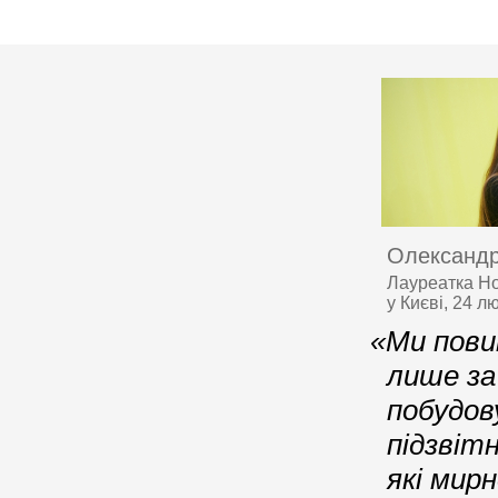
Олександр
Лауреатка Но
у Києві, 24 л
«Ми повин
лише за
побудову
підзвітн
які ми