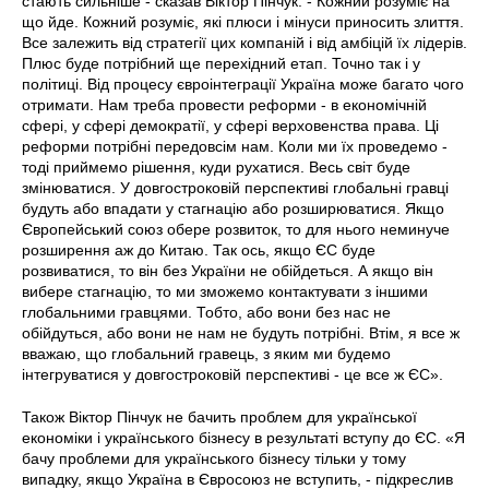
стають сильніше - сказав Віктор Пінчук. - Кожний розуміє на
що йде. Кожний розуміє, які плюси і мінуси приносить злиття.
Все залежить від стратегії цих компаній і від амбіцій їх лідерів.
Плюс буде потрібний ще перехідний етап. Точно так і у
політиці. Від процесу євроінтеграції Україна може багато чого
отримати. Нам треба провести реформи - в економічній
сфері, у сфері демократії, у сфері верховенства права. Ці
реформи потрібні передовсім нам. Коли ми їх проведемо -
тоді приймемо рішення, куди рухатися. Весь світ буде
змінюватися. У довгостроковій перспективі глобальні гравці
будуть або впадати у стагнацію або розширюватися. Якщо
Європейський союз обере розвиток, то для нього неминуче
розширення аж до Китаю. Так ось, якщо ЄС буде
розвиватися, то він без України не обійдеться. А якщо він
вибере стагнацію, то ми зможемо контактувати з іншими
глобальними гравцями. Тобто, або вони без нас не
обійдуться, або вони не нам не будуть потрібні. Втім, я все ж
вважаю, що глобальний гравець, з яким ми будемо
інтегруватися у довгостроковій перспективі - це все ж ЄС».
Також Віктор Пінчук не бачить проблем для української
економіки і українського бізнесу в результаті вступу до ЄС. «Я
бачу проблеми для українського бізнесу тільки у тому
випадку, якщо Україна в Євросоюз не вступить, - підкреслив