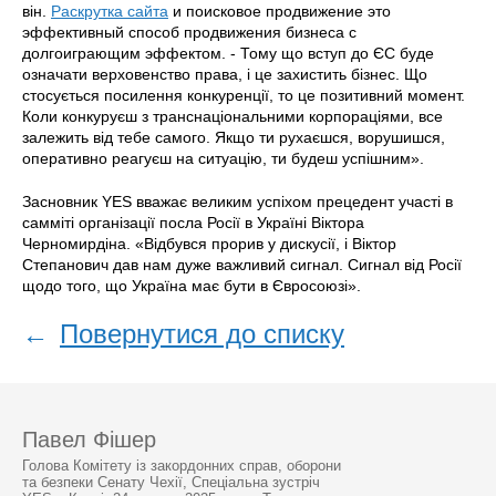
він.
Раскрутка сайта
и поисковое продвижение это
эффективный способ продвижения бизнеса с
долгоиграющим эффектом. - Тому що вступ до ЄС буде
означати верховенство права, і це захистить бізнес. Що
стосується посилення конкуренції, то це позитивний момент.
Коли конкуруєш з транснаціональними корпораціями, все
залежить від тебе самого. Якщо ти рухаєшся, ворушишся,
оперативно реагуєш на ситуацію, ти будеш успішним».
Засновник YES вважає великим успіхом прецедент участі в
самміті організації посла Росії в Україні Віктора
Черномирдіна. «Відбувся прорив у дискусії, і Віктор
Степанович дав нам дуже важливий сигнал. Сигнал від Росії
щодо того, що Україна має бути в Євросоюзі».
←
Повернутися до списку
Павел Фішер
Голова Комітету із закордонних справ, оборони
та безпеки Сенату Чехії, Спеціальна зустріч