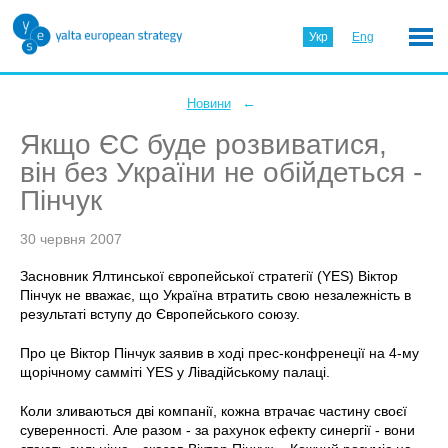
Укр
Eng
←
Новини
Якщо ЄС буде розвиватися,
він без України не обійдеться -
Пінчук
30 червня 2007
Засновник Ялтинської європейської стратегії (YES) Віктор
Пінчук не вважає, що Україна втратить свою незалежність в
результаті вступу до Європейського союзу.
Про це Віктор Пінчук заявив в ході прес-конфренеції на 4-му
щорічному самміті YES у Лівадійському палаці.
Коли зливаються дві компанії, кожна втрачає частину своєї
суверенності. Але разом - за рахунок ефекту синергії - вони