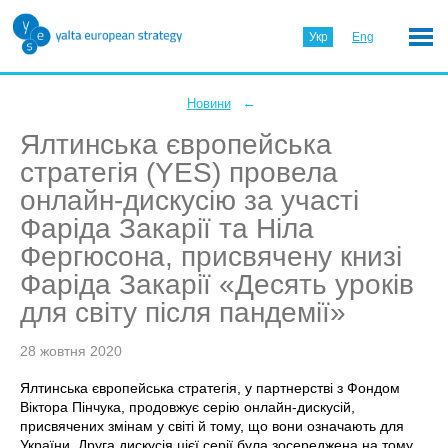
Укр
Eng
←
Новини
Ялтинська європейська
стратегія (YES) провела
онлайн-дискусію за участі
Фаріда Закарії та Ніла
Фергюсона, присвячену книзі
Фаріда Закарії «Десять уроків
для світу після пандемії»
28 жовтня 2020
Ялтинська європейська стратегія, у партнерстві з Фондом
Віктора Пінчука, продовжує серію онлайн-дискусій,
присвячених змінам у світі й тому, що вони означають для
України. Друга дискусія цієї серії була зосереджена на тому,