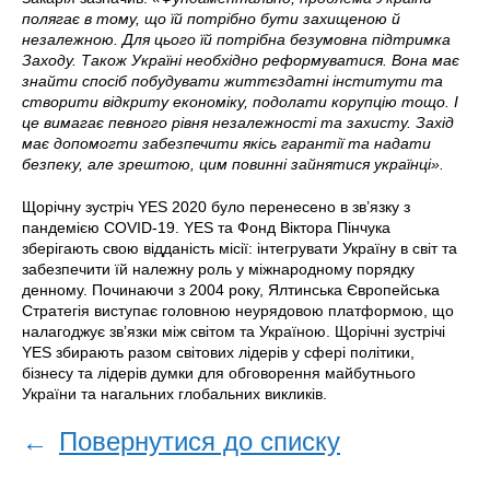
полягає в тому, що їй потрібно бути захищеною й
незалежною. Для цього їй потрібна безумовна підтримка
Заходу. Також Україні необхідно реформуватися. Вона має
знайти спосіб побудувати життєздатні інститути та
створити відкриту економіку, подолати корупцію тощо. І
це вимагає певного рівня незалежності та захисту. Захід
має допомогти забезпечити якісь гарантії та надати
безпеку, але зрештою, цим повинні зайнятися українці».
​
Щорічну зустріч YES 2020 було перенесено в зв’язку з
пандемією COVID-19. YES та Фонд Віктора Пінчука
зберігають свою відданість місії: інтегрувати Україну в світ та
забезпечити їй належну роль у міжнародному порядку
денному. Починаючи з 2004 року, Ялтинська Європейська
Стратегія виступає головною неурядовою платформою, що
налагоджує зв’язки між світом та Україною. Щорічні зустрічі
YES збирають разом світових лідерів у сфері політики,
бізнесу та лідерів думки для обговорення майбутнього
України та нагальних глобальних викликів.
←
Повернутися до списку