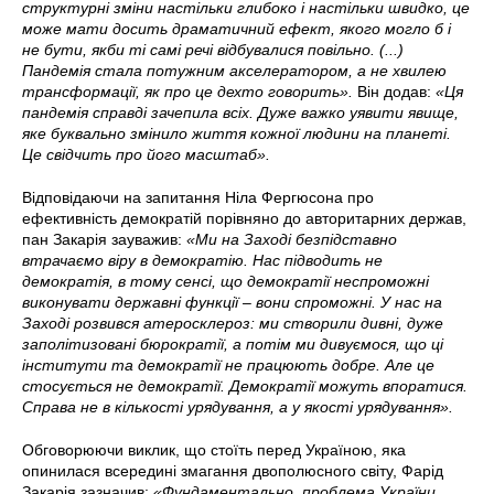
структурні зміни настільки глибоко і настільки швидко, це
може мати досить драматичний ефект, якого могло б і
не бути, якби ті самі речі відбувалися повільно. (...)
Пандемія стала потужним акселератором, а не хвилею
трансформації, як про це дехто говорить».
Він додав:
«Ця
пандемія справді зачепила всіх. Дуже важко уявити явище,
яке буквально змінило життя кожної людини на планеті.
Це свідчить про його масштаб».
Відповідаючи на запитання Ніла Фергюсона про
ефективність демократій порівняно до авторитарних держав,
пан Закарія зауважив:
«Ми на Заході безпідставно
втрачаємо віру в демократію. Нас підводить не
демократія, в тому сенсі, що демократії неспроможні
виконувати державні функції – вони спроможні. У нас на
Заході розвився атеросклероз: ми створили дивні, дуже
заполітизовані бюрократії, а потім ми дивуємося, що ці
інститути та демократії не працюють добре. Але це
стосується не демократії. Демократії можуть впоратися.
Справа не в кількості урядування, а у якості урядування».
Обговорюючи виклик, що стоїть перед Україною, яка
опинилася всередині змагання двополюсного світу, Фарід
Закарія зазначив:
«Фундаментально, проблема України