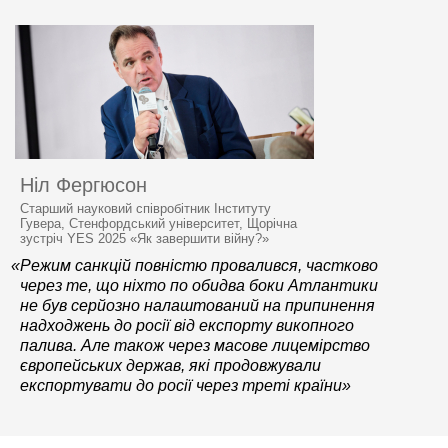
Ніл Фергюсон
Старший науковий співробітник Інституту
Гувера, Стенфордський університет, Щорічна
зустріч YES 2025 «Як завершити війну?»
«Режим санкцій повністю провалився, частково
через те, що ніхто по обидва боки Атлантики
не був серйозно налаштований на припинення
надходжень до росії від експорту викопного
палива. Але також через масове лицемірство
європейських держав, які продовжували
експортувати до росії через треті країни»