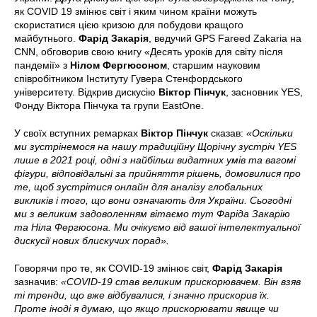
як COVID 19 змінює світ і яким чином країни можуть
скористатися цією кризою для побудови кращого
майбутнього.
Фарід Закарія
, ведучий GPS Fareed Zakaria на
CNN, обговорив свою книгу «Десять уроків для світу після
пандемії» з
Нілом Фергюсоном
, старшим науковим
співробітником Інституту Гувера Стенфордського
університету. Відкрив дискусію
Віктор Пінчук
, засновник YES,
Фонду Віктора Пінчука та групи EastOne.
У своїх вступних ремарках
Віктор Пінчук
сказав:
«Оскільки
ми зустрінемося на нашу традиційну Щорічну зустріч YES
лише в 2021 році, одні з найбільш видатних умів та вагомі
фігури, відповідальні за прийняття рішень, домовилися про
те, щоб зустрітися онлайн для аналізу глобальних
викликів і того, що вони означають для України. Сьогодні
ми з великим задоволенням вітаємо тут Фаріда Закарію
та Ніла Фергюсона. Ми очікуємо від вашої інтелектуальної
дискусії нових блискучих порад».
Говорячи про те, як COVID-19 змінює світ,
Фарід Закарія
зазначив:
«COVID-19 став великим прискорювачем. Він взяв
ті тренди, що вже відбувалися, і значно прискорив їх.
Проте іноді я думаю, що якщо прискорювати явище чи