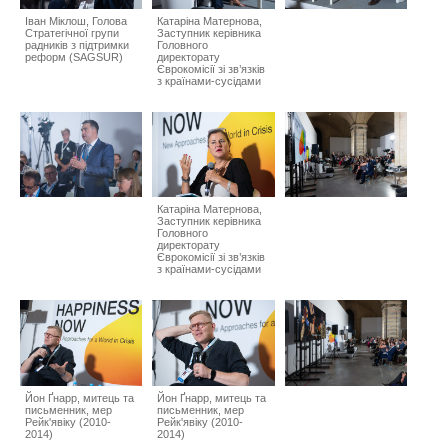
Іван Міклош, Голова
Катаріна Матернова,
Стратегічної групи
Заступник керівника
радників з підтримки
Головного
реформ (SAGSUR)
директорату
Єврокомісії зі зв’язків
з країнами-сусідами
Катаріна Матернова,
Заступник керівника
Головного
директорату
Єврокомісії зі зв’язків
з країнами-сусідами
Йон Ґнарр, митець та
Йон Ґнарр, митець та
письменник, мер
письменник, мер
Рейк'явіку (2010-
Рейк'явіку (2010-
2014)
2014)