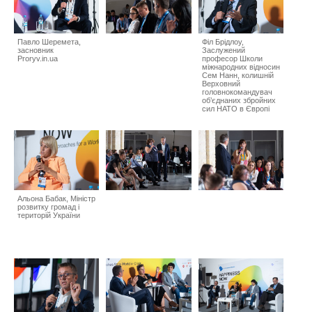
Павло Шеремета,
Філ Брідлоу,
засновник
Заслужений
Proryv.in.ua
професор Школи
міжнародних відносин
Сем Нанн, колишній
Верховний
головнокомандувач
об’єднаних збройних
сил НАТО в Європі
Альона Бабак, Міністр
розвитку громад і
територій України