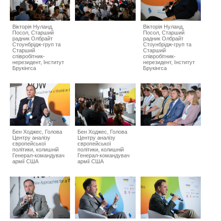
Вікторія Нуланд,
Вікторія Нуланд,
Посол, Старший
Посол, Старший
радник Олбрайт
радник Олбрайт
Стоунбрідж-груп та
Стоунбрідж-груп та
Старший
Старший
співробітник-
співробітник-
нерезидент, Інститут
нерезидент, Інститут
Брукінгса
Брукінгса
Бен Ходжес, Голова
Бен Ходжес, Голова
Центру аналізу
Центру аналізу
європейської
європейської
політики, колишній
політики, колишній
Генерал-командувач
Генерал-командувач
армії США
армії США