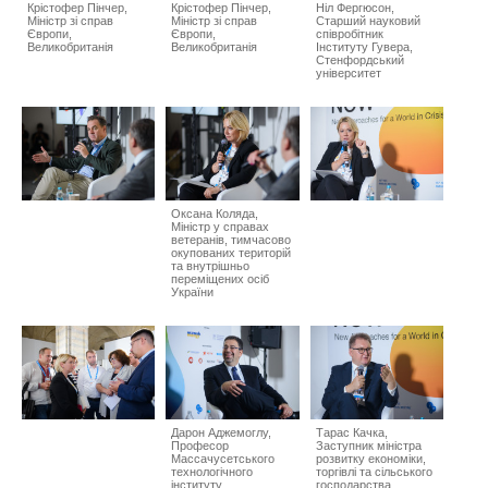
Крістофер Пінчер,
Крістофер Пінчер,
Ніл Фергюсон,
Міністр зі справ
Міністр зі справ
Старший науковий
Європи,
Європи,
співробітник
Великобританія
Великобританія
Інституту Гувера,
Стенфордський
університет
Оксана Коляда,
Міністр у справах
ветеранів, тимчасово
окупованих територій
та внутрішньо
переміщених осіб
України
Дарон Аджемоглу,
Тарас Качка,
Професор
Заступник міністра
Массачусетського
розвитку економіки,
технологічного
торгівлі та сільського
інституту
господарства,