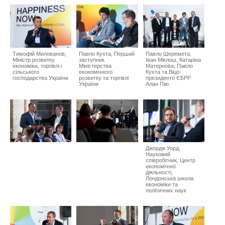
Тимофій Милованов,
Павло Кухта, Перший
Павло Шеремета,
Міністр розвитку
заступник
Іван Міклош, Катаріна
економіки, торгівлі і
Міністерства
Матернова, Павло
сільського
економічного
Кухта та Віце-
господарства України
розвитку та торгівлі
президенто ЄБРР
України
Алан Пію
Джордж Уорд,
Науковий
співробітник, Центр
економічної
діяльності,
Лондонська школа
економіки та
політичних наук