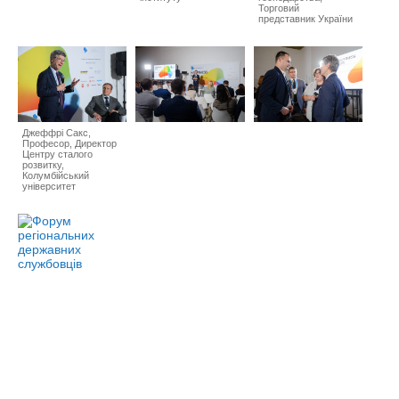
Торговий
представник України
Джеффрі Сакс,
Професор, Директор
Центру сталого
розвитку,
Колумбійський
університет