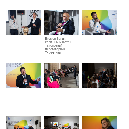
Егемен Багіш,
колишній міністр ЄС
та головний
переговорник
Туреччини