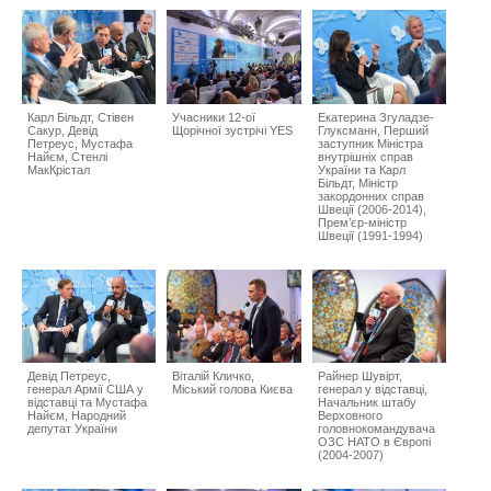
Карл Більдт, Стівен
Учасники 12-ої
Екатерина Згуладзе-
Сакур, Девід
Щорічної зустрічі YES
Глуксманн, Перший
Петреус, Мустафа
заступник Міністра
Найєм, Стенлі
внутрішніх справ
МакКрістал
України та Карл
Більдт, Міністр
закордонних справ
Швеції (2006-2014),
Прем’єр-міністр
Швеції (1991-1994)
Девід Петреус,
Віталій Кличко,
Райнер Шувірт,
генерал Армії США у
Міський голова Києва
генерал у відставці,
відставці та Мустафа
Начальник штабу
Найєм, Народний
Верховного
депутат України
головнокомандувача
ОЗС НАТО в Європі
(2004-2007)