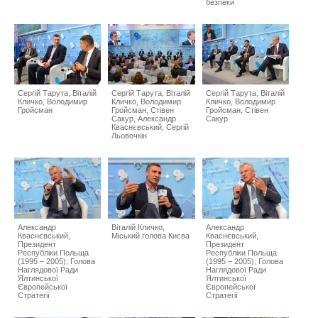
безпеки
Сергій Тарута, Віталій
Сергій Тарута, Віталій
Сергій Тарута, Віталій
Кличко, Володимир
Кличко, Володимир
Кличко, Володимир
Гройсман
Гройсман, Стівен
Гройсман, Стівен
Сакур, Александр
Сакур
Кваснєвський, Сергій
Льовочкін
Александр
Віталій Кличко,
Александр
Кваснєвський,
Міський голова Києва
Кваснєвський,
Президент
Президент
Республіки Польща
Республіки Польща
(1995 – 2005); Голова
(1995 – 2005); Голова
Наглядової Ради
Наглядової Ради
Ялтинської
Ялтинської
Європейської
Європейської
Стратегії
Стратегії