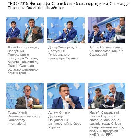
YES © 2015. Фотографи: Сергій Іллін, Олександр Індичий, Олександр
Пілюгін та Валентіна Цимбалюк
Давід Сакварелідзе,
Давід Сакварелідзе,
Артем Ситник, Давід
Заступник
Заступник
Сакварелідзе, Михeїл
Генерального
Генерального
Саакашвілі
прокурора України,
прокурора України
Михeїл Саакашвілі,
Голова Одеської
обласної державної
адміністрації
Томас Меліа,
Артем Ситник,
Михeїл Саакашвілі,
Виконавчий директор,
Директор,
Голова Одеської
Democracy
Національне
обласної державної
International
антикорупційне бюро
адміністрації, Стівен
України
Сакур, тележурналіст,
ведучий програми
HARDtalk, BBC