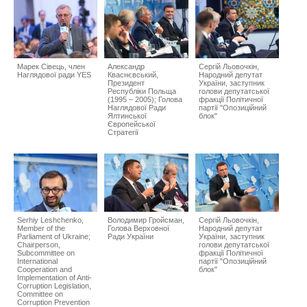
Марек Сівець, член
Александр
Сергій Льовочкін,
Наглядової ради YES
Кваснєвський,
Народний депутат
Президент
України, заступник
Республіки Польща
голови депутатської
(1995 – 2005); Голова
фракції Політичної
Наглядової Ради
партії "Опозиційний
Ялтинської
блок"
Європейської
Стратегії
Serhiy Leshchenko,
Володимир Гройсман,
Сергій Льовочкін,
Member of the
Голова Верховної
Народний депутат
Parliament of Ukraine;
Ради України
України, заступник
Chairperson,
голови депутатської
Subcommittee on
фракції Політичної
International
партії "Опозиційний
Cooperation and
блок"
Implementation of Anti-
Corruption Legislation,
Committee on
Corruption Prevention