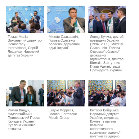
Томас Меліа,
Михeїл Саакашвілі,
Леонід Кучма, другий
Виконавчий директор,
Голова Одеської
президент України
Democracy
обласної державної
(1994 -2005), Михeїл
International, Сергій
адміністрації
Саакашвілі, Голова
Лещенко, Народний
Одеської обласної
депутат України
державної
адміністрації, Дмитро
Шимків, Заступник
Глaви Адміністрації
Президента України
Роман Ващук,
Ендрю Форрест,
Вікторія Войціцька,
Надзвичайний і
Голова, Fortescue
Народний депутат
Повноважний Посол
Metals Group
України; секретар,
Канади в Україні,
Комітет з питань
Руслана Лижичко,
паливно-
співачка
енергетичного
комплексу, ядерної
політики та ядерної