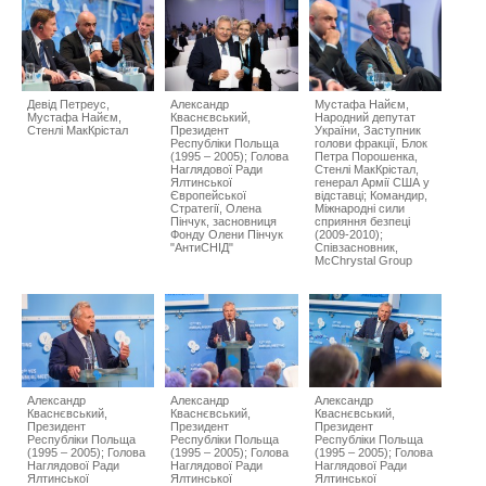
Девід Петреус,
Александр
Мустафа Найєм,
Мустафа Найєм,
Кваснєвський,
Народний депутат
Стенлі МакКрістал
Президент
України, Заступник
Республіки Польща
голови фракції, Блок
(1995 – 2005); Голова
Петра Порошенка,
Наглядової Ради
Стенлі МакКрістал,
Ялтинської
генерал Армії США у
Європейської
відставці; Командир,
Стратегії, Олена
Міжнародні сили
Пінчук, засновниця
сприяння безпеці
Фонду Олени Пінчук
(2009-2010);
"АнтиСНІД"
Співзасновник,
McChrystal Group
Александр
Александр
Александр
Кваснєвський,
Кваснєвський,
Кваснєвський,
Президент
Президент
Президент
Республіки Польща
Республіки Польща
Республіки Польща
(1995 – 2005); Голова
(1995 – 2005); Голова
(1995 – 2005); Голова
Наглядової Ради
Наглядової Ради
Наглядової Ради
Ялтинської
Ялтинської
Ялтинської