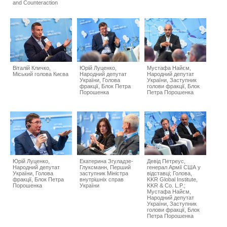
and Counteraction
Віталій Кличко,
Юрій Луценко,
Мустафа Найєм,
Міський голова Києва
Народний депутат
Народний депутат
України, Голова
України, Заступник
фракції, Блок Петра
голови фракції, Блок
Порошенка
Петра Порошенка
Юрій Луценко,
Екатерина Згуладзе-
Девід Петреус,
Народний депутат
Глуксманн, Перший
генерал Армії США у
України, Голова
заступник Міністра
відставці; Голова,
фракції, Блок Петра
внутрішніх справ
KKR Global Institute,
Порошенка
України
KKR & Co. L.P.;
Мустафа Найєм,
Народний депутат
України, Заступник
голови фракції, Блок
Петра Порошенка