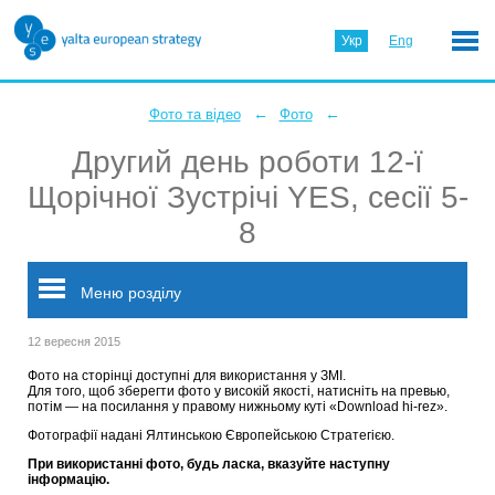
Укр
Eng
←
←
Фото та відео
Фото
Другий день роботи 12-ї
Щорічної Зустрічі YES, сесії 5-
8
Меню розділу
12 вересня 2015
Фото на сторінці доступні для використання у ЗМІ.
Для того, щоб зберегти фото у високій якості, натисніть на превью,
потім — на посилання у правому нижньому куті «Download hi-rez».
Фотографії надані Ялтинською Європейською Стратегією.
При використанні фото, будь ласка, вказуйте наступну
інформацію.