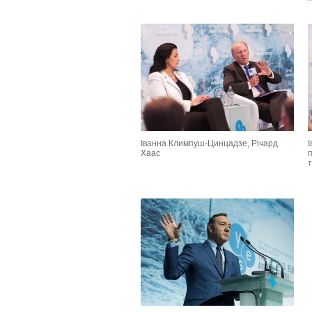
Іванна Климпуш-Цинцадзе, Річард
Хаас
п
т