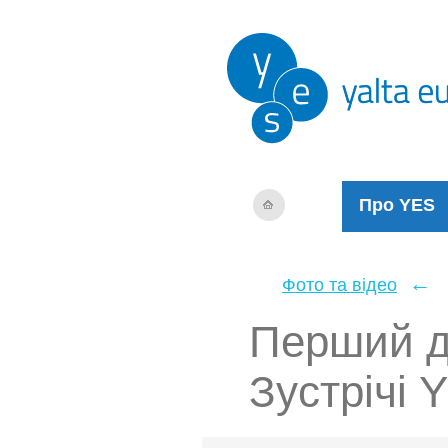
Про YES
←
Фото та відео
Перший д
Зустрічі Y