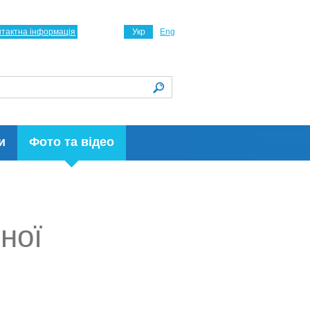
нтактна інформація
Укр
Eng
и
Фото та відео
ної