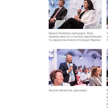
Іванна Климпуш-Цинцадзе, Віце-
А
прем'єр-міністр із питань європейської
та євроатлантичної інтеграції України
У
Василь Филипчук, дипломат
В
п
с
к