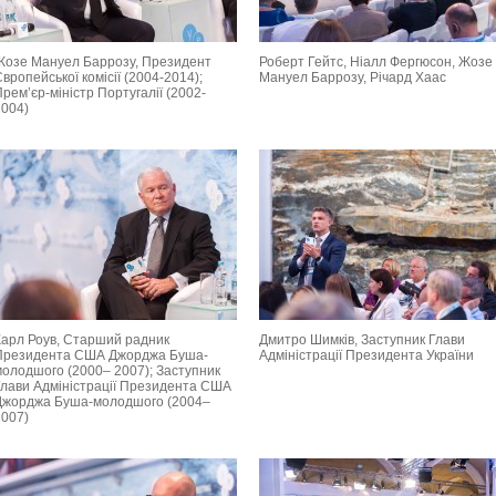
Жозе Мануел Баррозу, Президент
Роберт Гейтс, Ніалл Фергюсон, Жозе
вропейської комісії (2004-2014);
Мануел Баррозу, Річард Хаас
рем’єр-міністр Португалії (2002-
2004)
Карл Роув, Старший радник
Дмитро Шимків, Заступник Глави
Президента США Джорджа Буша-
Адміністрації Президента України
молодшого (2000– 2007); Заступник
Глави Адміністрації Президента США
Джорджа Буша-молодшого (2004–
2007)