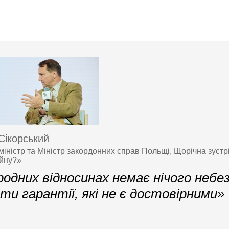
Сікорський
міністр та Міністр закордонних справ Польщі, Щорічна зуст
ійну?»
родних відносинах немає нічого небе
ати гарантії, які не є достовірними»