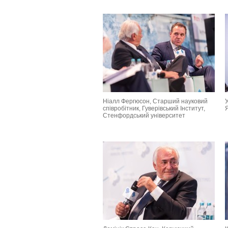
Ніалл Фергюсон, Старший науковий
У
співробітник, Гуверівський Інститут,
Я
Стенфордський університет