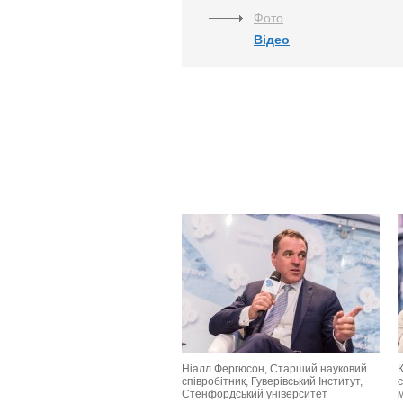
Фото
Відео
Ніалл Фергюсон, Старший науковий
К
співробітник, Гуверівський Інститут,
с
Стенфордський університет
м