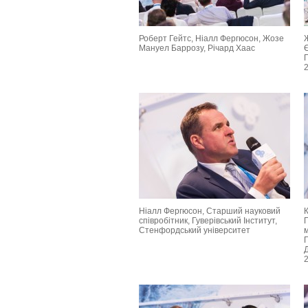
Роберт Гейтс, Ніалл Фергюсон, Жозе
Мануел Баррозу, Річард Хаас
Є
П
Ніалл Фергюсон, Старший науковий
співробітник, Гуверівський Інститут,
Стенфордський університет