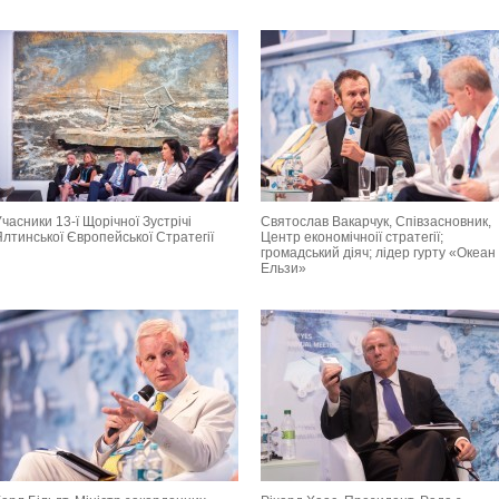
часники 13-ї Щорічної Зустрічі
Святослав Вакарчук, Співзасновник,
лтинської Європейської Стратегії
Центр економічноії стратегії;
громадський діяч; лідер гурту «Океан
Ельзи»