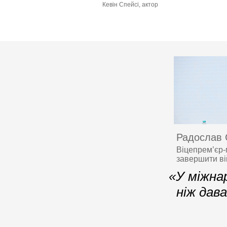
Кевін Спейсі, актор
Радослав 
Віцепрем’єр-
завершити в
«У міжна
ніж дав