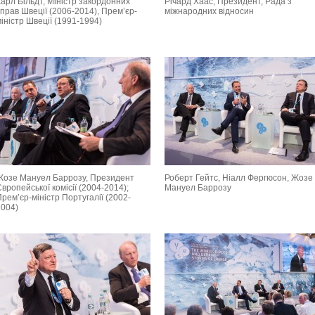
арл Більдт, Міністр закордонних
Річард Хаас, Президент, Рада з
прав Швеції (2006-2014), Прем’єр-
міжнародних відносин
іністр Швеції (1991-1994)
Жозе Мануел Баррозу, Президент
Роберт Гейтс, Ніалл Фергюсон, Жозе
вропейської комісії (2004-2014);
Мануел Баррозу
рем’єр-міністр Португалії (2002-
2004)