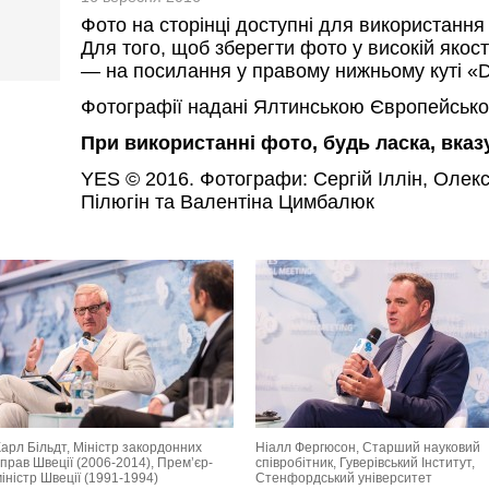
Фото на сторінці доступні для використання
Для того, щоб зберегти фото у високій якост
— на посилання у правому нижньому куті «D
Фотографії надані Ялтинською Європейсько
При використанні фото, будь ласка, вка
YES © 2016. Фотографи: Сергій Іллін, Олек
Пілюгін та Валентіна Цимбалюк
арл Більдт, Міністр закордонних
Ніалл Фергюсон, Старший науковий
прав Швеції (2006-2014), Прем’єр-
співробітник, Гуверівський Інститут,
іністр Швеції (1991-1994)
Стенфордський університет