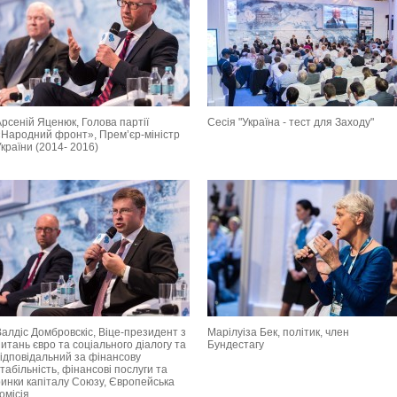
рсеній Яценюк, Голова партії
Сесія "Україна - тест для Заходу"
«Народний фронт», Прем’єр-міністр
країни (2014- 2016)
алдіс Домбровскіс, Віце-президент з
Марілуіза Бек, політик, член
итань євро та соціального діалогу та
Бундестагу
відповідальний за фінансову
табільність, фінансові послуги та
ринки капіталу Союзу, Європейська
омісія