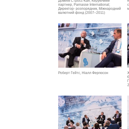
Домінік Стросс-Кан, Керуючиий
К
партнер, Parnasse International;
с
Директор- розпорядник, Міжнародний
м
валютний фонд (2007–2011)
Роберт Гейтс, Ніалл Фергюсон
Є
П