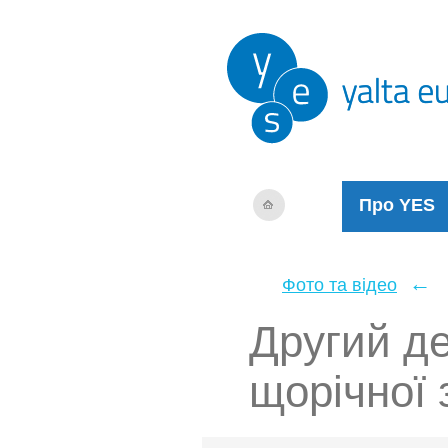
Про YES
←
Фото та відео
Другий де
щорічної 