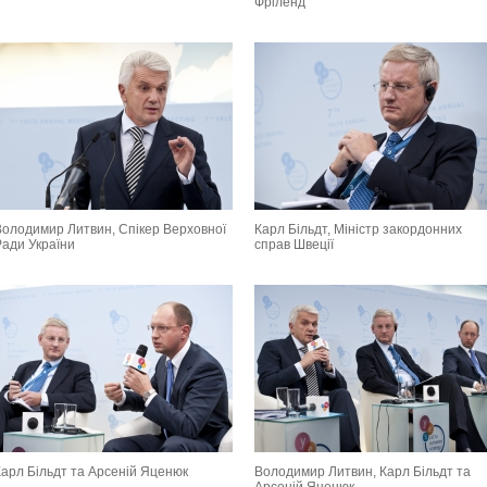
Фріленд
Володимир Литвин, Спікер Верховної
Карл Більдт, Міністр закордонних
Ради України
справ Швеції
Карл Більдт та Арсеній Яценюк
Володимир Литвин, Карл Більдт та