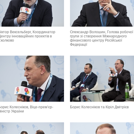
Віктор Вексельберг, Координатор
Олександр Волошин, Голова робочої
ентру інноваційних проектів в
групи зі створення Міжнародного
Сколково
фінансового центру Російської
Федерації
орис Колесніков, Віце-прем’єр-
Борис Колесніков та Кіріл Дмітрієв
іністр України