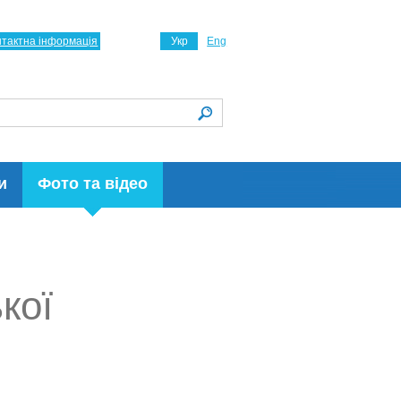
нтактна інформація
Укр
Eng
и
Фото та відео
кої