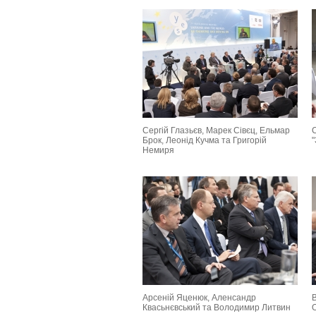
Сергій Глазьєв, Марек Сівєц, Ельмар
С
Брок, Леонід Кучма та Григорій
Немиря
Арсеній Яценюк, Аленсандр
Квасьнєвський та Володимир Литвин
О