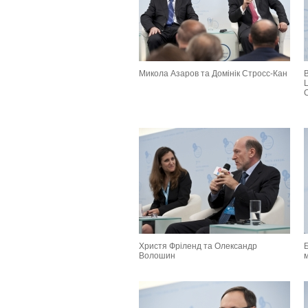
Микола Азаров та Домінік Стросс-Кан
Ц
Христя Фріленд та Олександр
Б
Волошин
м