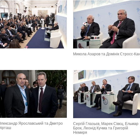
Микола Азаров та Домінік Стросс-Ка
Олександр Ярославський та Дмитро
Сергій Глазьєв, Марек Сівєц, Ельмар
Фірташ
Брок, Леонід Кучма та Григорій
Немиря