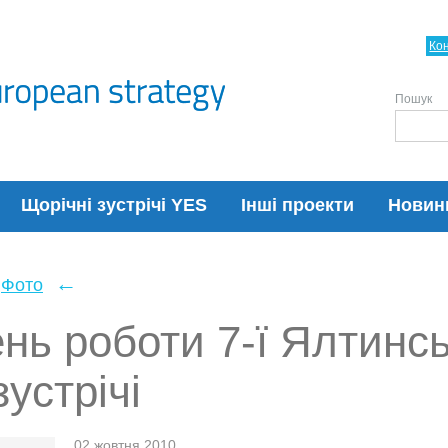
Ко
Пошук
Щорічні зустрічі YES
Інші проекти
Новин
←
Фото
нь роботи 7-ї Ялтинсь
зустрічі
02 жовтня 2010