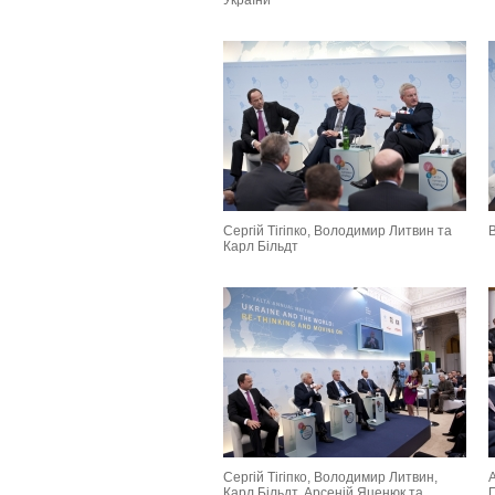
України
Сергій Тігіпко, Володимир Литвин та
Карл Більдт
Сергій Тігіпко, Володимир Литвин,
Карл Більдт, Арсеній Яценюк та