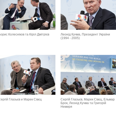
орис Колесніков та Кіріл Дмітрієв
Леонід Кучма, Президент України
(1994 - 2005)
ергій Глазьєв и Марек Сівєц
Сергій Глазьєв, Марек Сівєц, Ельмар
Брок, Леонід Кучма та Григорій
Немиря