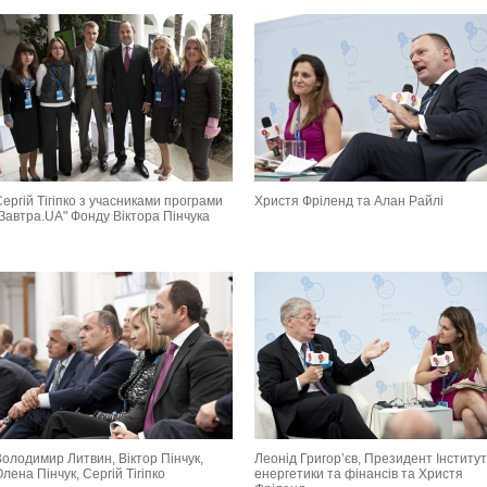
ергій Тігіпко з учасниками програми
Христя Фріленд та Алан Райлі
"Завтра.UA" Фонду Віктора Пінчука
Володимир Литвин, Віктор Пінчук,
Леонід Григор’єв, Президент Інститу
лена Пінчук, Сергій Тігіпко
енергетики та фінансів та Христя