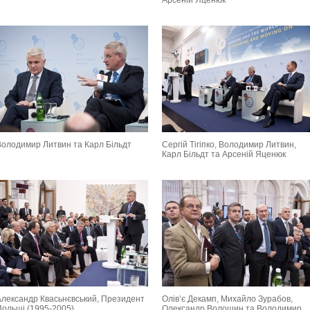
Арсеній Яценюк
Володимир Литвин та Карл Більдт
Сергій Тігіпко, Володимир Литвин,
Карл Більдт та Арсеній Яценюк
Александр Квасьнєвський, Президент
Олів’є Декамп, Михайло Зурабов,
Польщі (1995-2005)
Олександр Волошин та Володимир