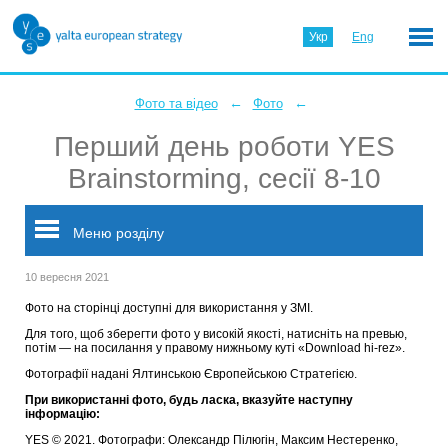
Укр
Eng
←
←
Фото та відео
Фото
Перший день роботи YES
Brainstorming, сесії 8-10
Меню розділу
10 вересня 2021
Фото на сторінці доступні для використання у ЗМІ.
Для того, щоб зберегти фото у високій якості, натисніть на превью,
потім — на посилання у правому нижньому куті «Download hi-rez».
Фотографії надані Ялтинською Європейською Стратегією.
При використанні фото, будь ласка, вказуйте наступну
інформацію:
YES © 2021. Фотографи: Олександр Пілюгін, Максим Нестеренко,