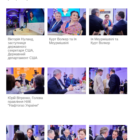
Вікторія Нуланд,
Курт Волкер та Ія
Ія Меурмішвілі та
заступниця
Меурмішвілі
Курт Волкер
державного
секретаря США,
Державний
департамент США
Юрій Вітренко, Голова
правління НАК
"Нафтогаз України"