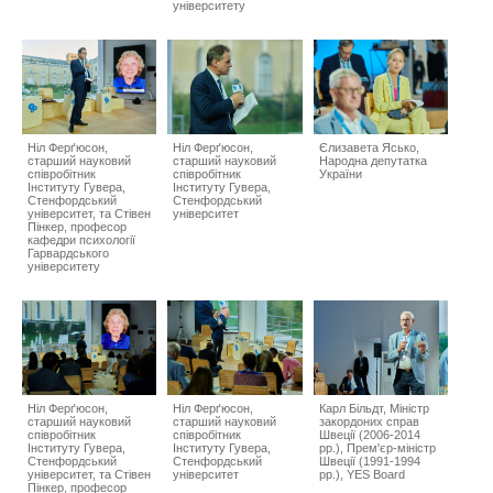
університету
Ніл Ферґюсон,
Ніл Ферґюсон,
Єлизавета Ясько,
старший науковий
cтарший науковий
Народна депутатка
співробітник
співробітник
України
Інституту Гувера,
Інституту Гувера,
Стенфордський
Стенфордський
університет, та Стівен
університет
Пінкер, професор
кафедри психології
Гарвардського
університету
Ніл Ферґюсон,
Ніл Ферґюсон,
Карл Більдт, Міністр
старший науковий
cтарший науковий
закордоних справ
співробітник
співробітник
Швеції (2006-2014
Інституту Гувера,
Інституту Гувера,
рр.), Прем'єр-міністр
Стенфордський
Стенфордський
Швеції (1991-1994
університет, та Стівен
університет
рр.), YES Board
Пінкер, професор