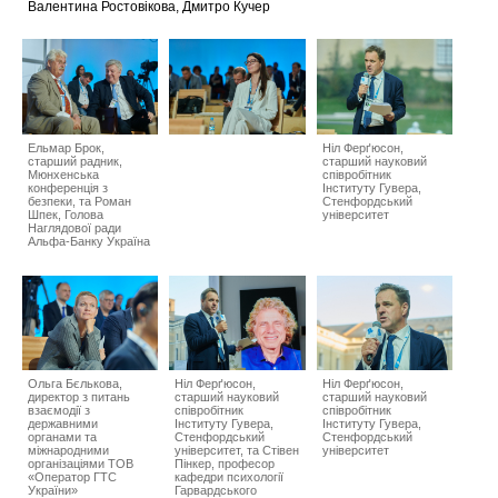
Валентина Ростовікова, Дмитро Кучер
Ельмар Брок,
Ніл Ферґюсон,
старший радник,
cтарший науковий
Мюнхенська
співробітник
конференція з
Інституту Гувера,
безпеки, та Роман
Стенфордський
Шпек, Голова
університет
Наглядової ради
Альфа-Банку Україна
Ольга Бєлькова,
Ніл Ферґюсон,
Ніл Ферґюсон,
директор з питань
старший науковий
cтарший науковий
взаємодії з
співробітник
співробітник
державними
Інституту Гувера,
Інституту Гувера,
органами та
Стенфордський
Стенфордський
міжнародними
університет, та Стівен
університет
організаціями ТОВ
Пінкер, професор
«Оператор ГТС
кафедри психології
України»
Гарвардського