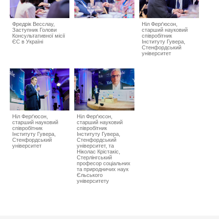
Фредрік Весслау,
Ніл Ферґюсон,
Заступник Голови
cтарший науковий
Консультативної місії
співробітник
ЄС в Україні
Інституту Гувера,
Стенфордський
університет
Ніл Ферґюсон,
Ніл Ферґюсон,
cтарший науковий
cтарший науковий
співробітник
співробітник
Інституту Гувера,
Інституту Гувера,
Стенфордський
Стенфордський
університет
університет, та
Ніколас Крістакіс,
Стерлінгський
професор соціальних
та природничих наук
Єльського
університету