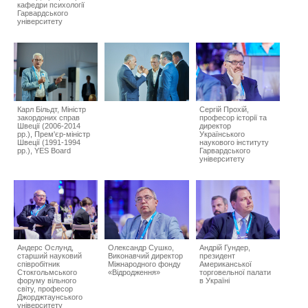
кафедри психології
Гарвардського
університету
Карл Більдт, Міністр
Сергій Прохій,
закордоних справ
професор історії та
Швеції (2006-2014
директор
рр.), Прем'єр-міністр
Українського
Швеції (1991-1994
наукового інституту
рр.), YES Board
Гарвардського
університету
Андерс Ослунд,
Олександр Сушко,
Андрій Гундер,
старший науковий
Виконавчий директор
президент
співробітник
Міжнародного фонду
Американської
Стокгольмського
«Відродження»
торговельної палати
форуму вільного
в Україні
світу, професор
Джорджтаунського
університету