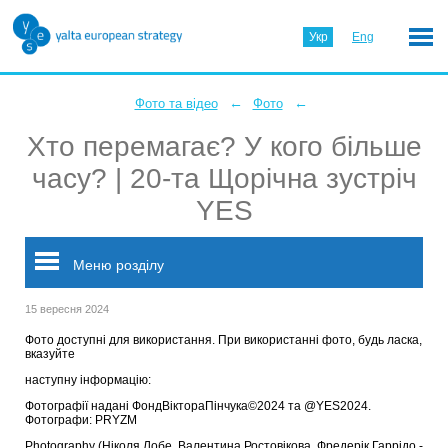
Укр
Eng
←
←
Фото та відео
Фото
Хто перемагає? У кого більше
часу? | 20-та Щорічна зустріч
YES
Меню розділу
15 вересня 2024
Фото доступні для використання. При використанні фото, будь ласка,
вказуйте
наступну інформацію:
Фотографії надані ФондВіктораПінчука©2024 та @YES2024.
Фотографи: PRYZM
Photography (Ніколя Лобе, Валентина Ростовікова, Фредерік Гаррідо -