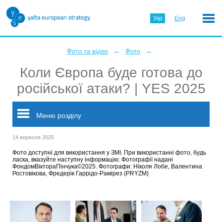
Укр
Eng
←
←
Фото та відео
Фото
Коли Європа буде готова до
російської атаки? | YES 2025
Меню розділу
14 вересня 2025
Фото доступні для використання у ЗМІ. При використанні фото, будь
ласка, вказуйте наступну інформацію: Фотографії надані
ФондомВіктораПінчука©2025. Фотографи: Ніколя Лобе, Валентина
Ростовікова, Фредерік Гаррідо-Рамірез (PRYZM)