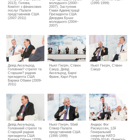
2013); Голова,
молодшого (2000–
(1995-1999)
Комітет з фінансових
2007); Заступник
послуг Палати
Глави Адміністрації
представників США
Президента США
(2007-2011)
Джорджа Буша-
молодшого (2004–
2007)
Девід Аксельрод,
Ньют Гінгріч, Стівен
Ньют Гінгріч, Стівен
Головнии? стратег та
Сакур, Девід
Сакур
Старшии? радник
Аксельрод, Барні
президента США
Франк, Карл Роув
Барака Обами (2009-
2011)
Девід Аксельрод,
Ньют Гінгріч, 50ий
Андерс Фог
Головниий стратег та
Спікер Палати
Расмуссен, 12й
Старший радник
представників США
Генеральний
президента США
(1995-1999)
секретар НАТО
Барака Обами (2009-
(2009-2014); Прем'єр-