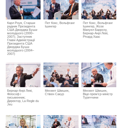
Карл Роув, Старши
Пет Кокс, Вольфганг
Пет Кокс, Вольфганг
радник Президента
Ішингер
Ішингер, Жозе
США Джорджа Буша-
Мануел Баррозу,
молодшого (2000–
Бернар-Анрі Леві,
2007); Заступник
Річард Хаас
Глави Адміністрації
Президента США
Джорджа Буша-
молодшого (2004–
2007)
Бернар-Анрі Леві,
Мехмет Шімшек,
Мехмет Шімшек,
Філософ і
Стівен Сакур
Віце-прем’єр-міністр
письменник;
Туреччини
Директор, La Regle du
Jeu