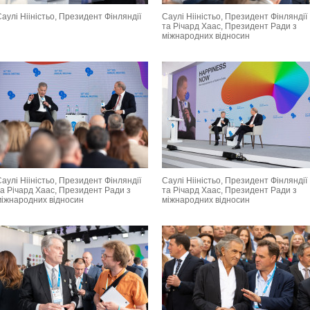
аулі Нііністьо, Президент Фінляндії
Саулі Нііністьо, Президент Фінляндії
та Річард Хаас, Президент Ради з
міжнародних відносин
аулі Нііністьо, Президент Фінляндії
Саулі Нііністьо, Президент Фінляндії
та Річард Хаас, Президент Ради з
та Річард Хаас, Президент Ради з
міжнародних відносин
міжнародних відносин