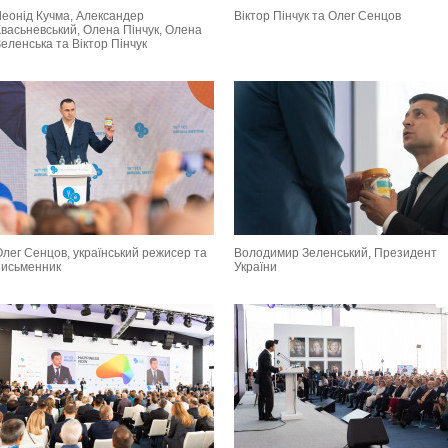
Леонід Кучма, Александер
Віктор Пінчук та Олег Сенцов
Квасьневський, Олена Пінчук, Олена
еленська та Віктор Пінчук
Олег Сенцов, український режисер та
Володимир Зеленський, Президент
письменник
України