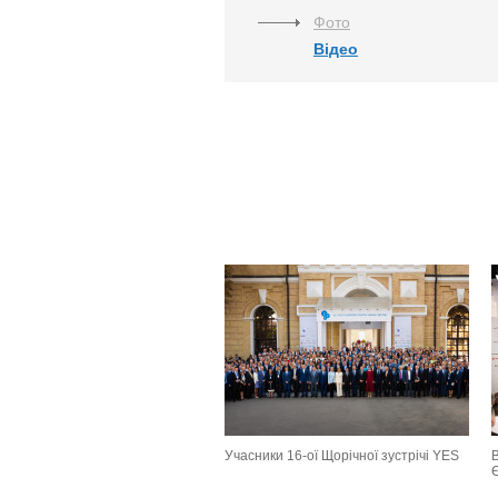
Фото
Відео
Учасники 16-ої Щорічної зустрічі YES
В
Є