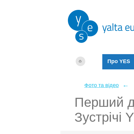
Про YES
←
Фото та відео
Перший д
Зустрічі Y