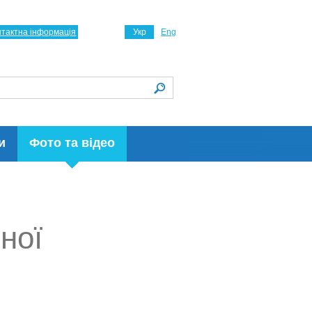
нтактна інформація
Укр
Eng
и
Фото та відео
ної