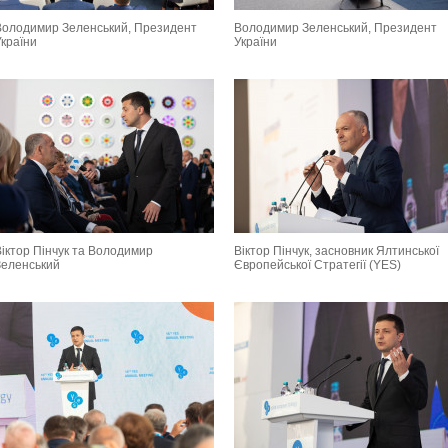
Володимир Зеленський, Президент
Володимир Зеленський, Президент
України
України
Віктор Пінчук та Володимир
Віктор Пінчук, засновник Ялтинської
Зеленський
Європейської Стратегії (YES)