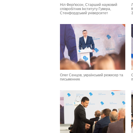
Ніл Ферґюсон, Старший науковий
співробітник Інституту Гувера,
Стенфордський університет
З
Олег Сенцов, український режисер та
письменник