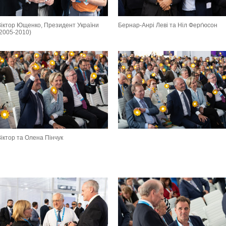
Віктор Ющенко, Президент України
Бернар-Анрі Леві та Ніл Ферґюсон
(2005-2010)
іктор та Олена Пінчук