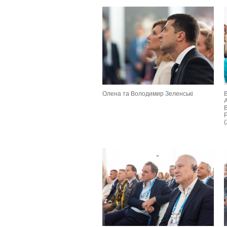
Олена та Володимир Зеленські
A
B
Р