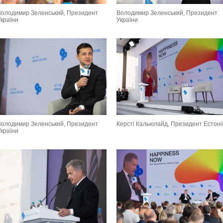
Володимир Зеленський, Президент
Володимир Зеленський, Президент
України
України
Володимир Зеленський, Президент
Керсті Кальюлайд, Президент Естоні
України