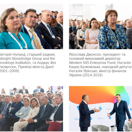
Вікторія Нуланд, старший радник,
Ярослава Джонсон, президент та
lbright Stonebridge Group and the
головний виконавчий директор
rookings Institution, та Андерс Фог
Western NIS Enterprise Fund, Наталія
асмуссен, Прем'єр-міністр Данії
Кацер-Бучковскька, народний депутат
(2001–2009)
Наталія Яресько, міністр фінансів
України (2014-2016)