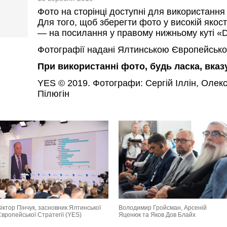
Фото на сторінці доступні для використання
Для того, щоб зберегти фото у високій якост
— на посилання у правому нижньому куті «D
Фотографії надані Ялтинською Європейсько
При використанні фото, будь ласка, вка
YES © 2019. Фотографи: Сергій Іллін, Олек
Пілюгін
іктор Пінчук, засновник Ялтинської
Володимир Гройсман, Арсеній
вропейської Стратегії (YES)
Яценюк та Яков Дов Блайх