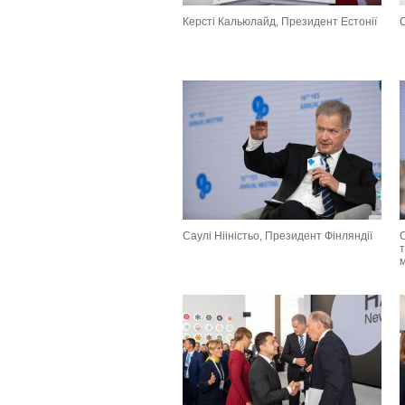
Керсті Кальюлайд, Президент Естонії
С
Саулі Нііністьо, Президент Фінляндії
С