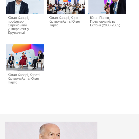
Ювал Харарі,
Ювал Харарі, Керсті
Юган Партс,
професор,
Кальюлайд та Юган
Прем’єр-міністр
Єврейський
Партс
Естонії (2003-2005)
університет у
Єрусалимі
Ювал Харарі, Керсті
Кальюлайд та Юган
Партс