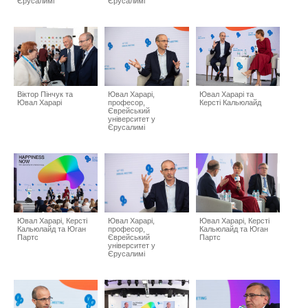
Єрусалимі
Єрусалимі
Віктор Пінчук та
Ювал Харарі,
Ювал Харарі та
Ювал Харарі
професор,
Керсті Кальюлайд
Єврейський
університет у
Єрусалимі
Ювал Харарі, Керсті
Ювал Харарі,
Ювал Харарі, Керсті
Кальюлайд та Юган
професор,
Кальюлайд та Юган
Партс
Єврейський
Партс
університет у
Єрусалимі