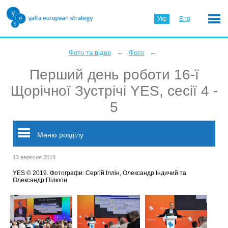
Укр
Eng
←
←
Фото та відео
Фото
Перший день роботи 16-ї
Щорічної Зустрічі YES, сесії 4 -
5
Меню розділу
13 вересня 2019
YES © 2019. Фотографи: Сергій Іллін, Олександр Індичий та
Олександр Пілюгін